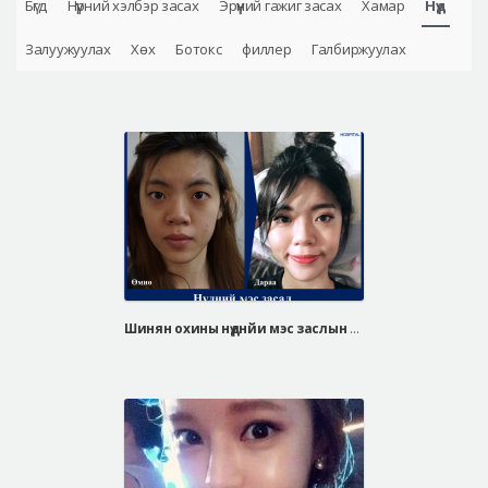
Бүгд
Нүүрний хэлбэр засах
Эрүүний гажиг засах
Хамар
Нүд
Аюулгүй гоо сайхны мэс засал
Залуужуулах
Хөх
Ботокс
филлер
Галбиржуулах
Лавлах
Real Selfie Review
Шинян охины нүднйи мэс заслын өмнө ба дараа