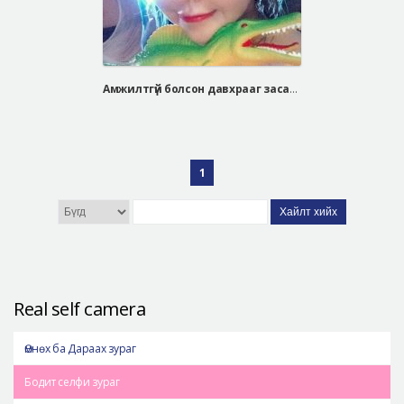
Амжилтгүй болсон давхрааг засах мэс засал
1
Хайлт хийх
Real self camera
Өмнөх ба Дараах зураг
Бодит селфи зураг