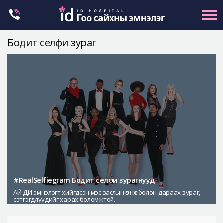
Skip
to
content
Бодит селфи зураг
Нүүрний хэлбэр засах
Эрүүний гажиг засах
Хамар
Нүд
Залуужуулах
Хөх
Ботокс , филлер
Галбиржуулах
#RealSelfiegram Бодит селфи зурагнууд
АЙ ДИ эмнэлэгт хийгдсэн мэс заслын өмнөх болон дараах зураг,
Let Me In
сэтгэгдлүүдийг харах боломжтой.
Эмнэлгийн танилцуулга