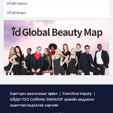
АЙ ДИ Зарлал
АЙ ДИ Видео
Хамтарч ажиллахыг хүсвэл
Franchise Inquiry
|
|
АЙДИ ГОО САЙХНЫ ЭМНЭЛЭГ хувийн мэдээлэл
ашиглах/хадгалах зарчим