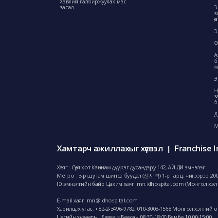
Хэвлий галбиржуулах мэс
засал
Э
з
ө
Э
Ө
А
б
м
Э
Н
з
б
Д
М
Хамтарч ажиллахыг хүсвэл
Franchise I
|
Хаяг : Сөүл хот Каннам дүүрэг дусандэру 142, АЙ ДИ эмнэлэг
Метро : 3-р шугам шинса буудал (신사역) 1-р гарц, чигээрээ 20
ID эмнэлгийн байр Цахим хаяг: mn.idhospital.com (Монгол хэл 
E-mail хаяг:
mn@idhospital.com
Харилцах утас: +82-2-3496-9782,
010-3003-1568 Монгол хэлний 
Цагийн хуваарь : Даваа ~ Баасан 08:30-18:00 Бямба 10:00-15:00