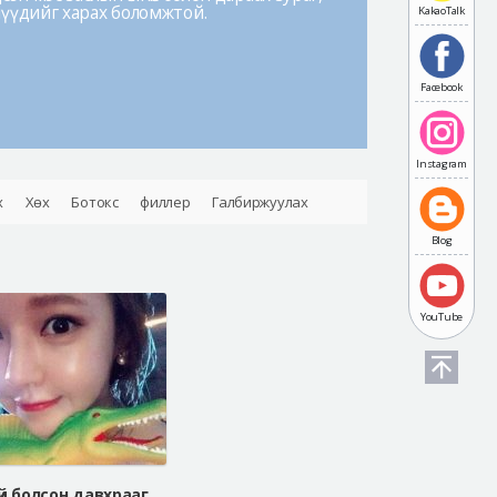
лүүдийг харах боломжтой.
KakaoTalk
Facebook
Instagram
х
Хөх
Ботокс
филлер
Галбиржуулах
Blog
YouTube
Амжилтгүй болсон давхрааг засах мэс засал