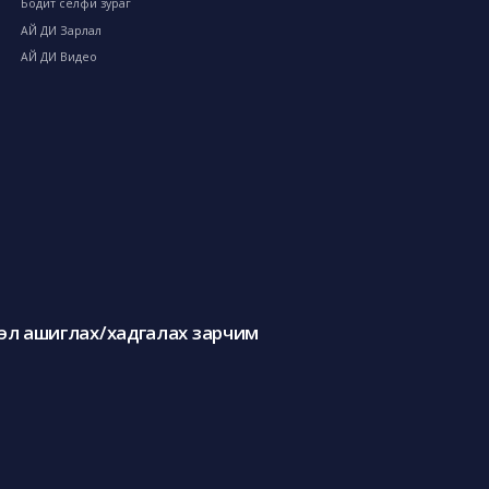
Бодит селфи зураг
АЙ ДИ Зарлал
АЙ ДИ Видео
л ашиглах/хадгалах зарчим