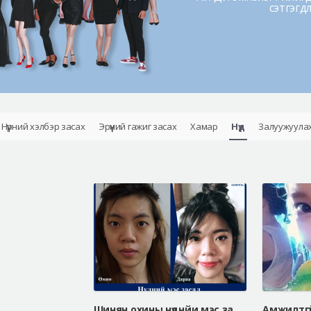
сэтгэгд
Нүүрний хэлбэр засах
Эрүүний гажиг засах
Хамар
Нүд
Залуужуула
Шинян охины нүднйи мэс заслын өмнө ба дараа