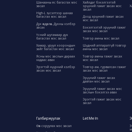
Шанааны яс багасгах мэс
Хайлдаг бэхэлгээтэй
засал
эрүүний гажиг засах мэс
Х
засал
High-L зүсэлтээр шанаа
багасгах мэс засал
Доод эрүүний гажиг засах
мэс засал
Дух өндөрлөх, Духны хэлбэр
засах
Бэхэлгээтэй эрүүний гажиг
засах мэс засал
Үсний шугамаар дух
багасгах мэс засал
Товгор амны мэс засал
Хамар, уруул хоорондын
Шүдний аппаратгүй товгор
зайг багасгах мэс засал
амны мэс засал
Ясны мэс заслын дараах
Товгор амны гажиг засах
хадаас авах
мэс засал
Эрэгтэй нүүрний хэлбэр
Товгор ам, гурвалсан гажиг
засах мэс засал
засах мэс засал
Эрүүний гажиг засах
давтан мэс засал
Эрүүний гажиг засах мэс
заслын бэхэлгээ авах
Эрэгтэй гажиг засах мэс
засал
Галбиржуулах
Let Me In
Э
Өөх соруулах мэс засал
Э
м