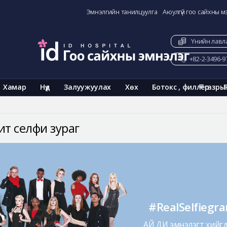
Эмнэлгийн танилцуулга
Аюулгүй гоо сайхны м
Үнийн лавл
+82-2-3496-9
Хамар
Нүд
Залуужуулах
Хөх
Ботокс , филлер
газры
ит селфи зураг
#RealSelfiegr
АЙ ДИ эмнэлэгт хийгдс