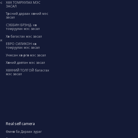
ХӨХ ТОМРУУЛАХ МЭС
эс
ЗАСАЛ
Төрсний дараах хөхний мэс
засал
СЭББИН БРЭНД- хөх
томруулах мэс засал
Хөх багасгах мэс засал
ах
ЕВРО СИЛИКОН хөх
томруулах мэс засал
Унжсан хөх өргөх мэс засал
Хөхний давтан мэс засал
ХӨХНИЙ ТОЛГОЙ багасгах
мэс засал
Real self camera
Өмнөх ба Дараах зураг