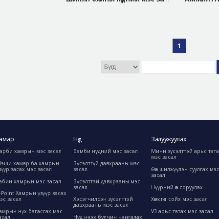
1
амар
Нүд
Залуужуулах
арби хамрын мэс засал
Бамби нүдний мэс засал
Мини зүсэлттэй арьс тат
мэс засал
эши хамар ба хамрын
Зүсэлтгүй давхрааны мэс
зүүр засах мэс засал
засал
Өөх шилжүүлэн суулгах мэ
засал
абин хамрын мэс засал
Зүсэлттэй давхрааны мэс
засал
Нүүрний өөх соруулах
-Point Хамрын үзүүр засах
эс засал
Хэсэгчилсэн зүсэлттэй
Хөмсгөөр сойх мэс засал
давхрааны мэс засал
амрын нүх багасгах мэс
V3 арьс татах мэс засал
асал
Нүд нээх булчин чангалах