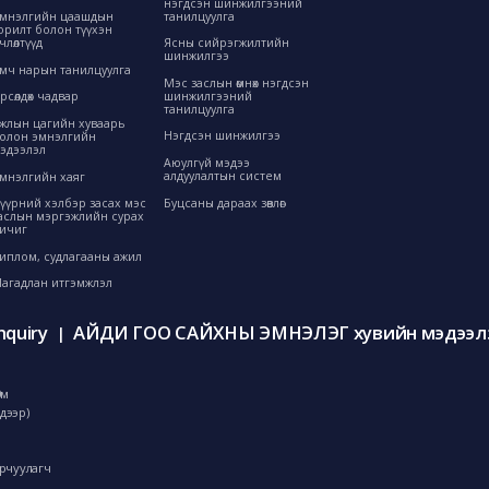
нэгдсэн шинжилгээний
танилцуулга
мнэлгийн цаашдын
орилт болон түүхэн
өрчлөлтүүд
Ясны сийрэгжилтийн
шинжилгээ
мч нарын танилцуулга
Мэс заслын өмнөх нэгдсэн
шинжилгээний
рсөлдөх чадвар
танилцуулга
жлын цагийн хуваарь
Нэгдсэн шинжилгээ
олон эмнэлгийн
эдээлэл
Аюулгүй мэдээ
алдуулалтын систем
мнэлгийн хаяг
Буцсаны дараах зөвлөгөө
үүрний хэлбэр засах мэс
аслын мэргэжлийн сурах
ичиг
иплом, судлагааны ажил
агадлан итгэмжлэл
nquiry
АЙДИ ГОО САЙХНЫ ЭМНЭЛЭГ хувийн мэдээлэ
|
0м
дээр)
орчуулагч