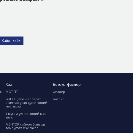
Хайлт хийх
Хөх
Ботокс , филлер
ах
MOTIFIT
Филлер
Full HD дуран аппарат
Ботокс
с
ашиглах усан дусал хөхний
мэс засал
Y шугам үүсгэх хөхний мэс
засал
МЭНТОР хиймэл биет хөх
томруулах мэс засал