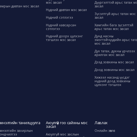
мэс засал
Дүүргэлттэй арьс татах м
амрын давтан мэс засал
засал
Нүдний давтан мэс засал
Зүсэлтгүй арьс татах мэс
Нүдний сэтлэгээ
засал
Нүдний хавсарсан
Хамгийн бага зүсэлттэй
сэтлэгээ
арьс татах мэс засал
Нүдний доорх цүлхэнг
Дунд насны
тэгшлэх мэс засал
эмэгтэйчүүдийн арьс тат
мэс засал
Дух татах, духны үрчлээх
арилгах мэс засал
Дээд зовхины мэс засал
Доод зовхины мэс засал
Хижээл насанд үүсдэг
нүдний доод зовхины
цүлхэнг тэгшлэх
мнэлгийн танилцуулга
Аюулгүй гоо сайхны мэс
Лавлах
засал
мнэлгийн захирлын
Онлайн зөвлөгөө
эндчилгээ
Аюулгүй мэс заслын