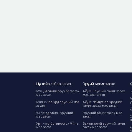
Нүүрний хэлбэр засах
Эрүүний гажиг засах
Х
MVT Дөрвөлжин эрүү багасгах
АЙДИ Эрүүний гажиг засах
Б
мэс засал
мэс заслын төв
М
Mini V-line Урд эрүүний мэс
АЙДИ Navigation эрүүний
ү
засал
гажиг засах мэс засал
К
V-line дөрвөлжин эрүүний
Эрүүний гажиг засах мэс
мэс засал
засал
C
м
Урт нүүр богиносгох V-line
Бэхэлгээгүй эрүүний гажиг
мэс засал
засах мэс засал
Х
з