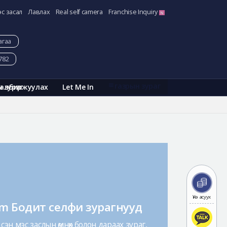
эс засал
Лавлах
Real self camera
Franchise Inquiry
агаа
782
газрын зураг
Галбиржуулах
Let Me In
н зураг
Үнэ асуух
am Бодит селфи зурагнууд
эн мэс заслын өмнөх болон дараах зураг,