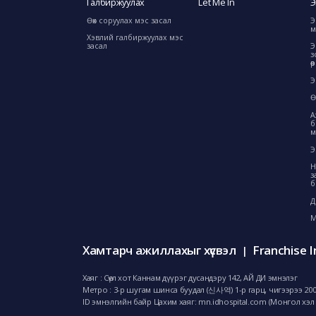
Галбиржуулах
Let Me In
Э
Өөх соруулах мэс засал
Э
м
Хэвлий галбиржуулах мэс
засал
Э
з
ө
Э
Ө
А
б
м
Э
Н
з
б
Д
М
Хамтарч ажиллахыг хүсвэл
Franchise I
|
Хаяг : Сөүл хот Каннам дүүрэг дусандэру 142, АЙ ДИ эмнэлэг
Метро : 3-р шугам шинса буудал (신사역) 1-р гарц, чигээрээ 20
ID эмнэлгийн байр Цахим хаяг: mn.idhospital.com (Монгол хэл 