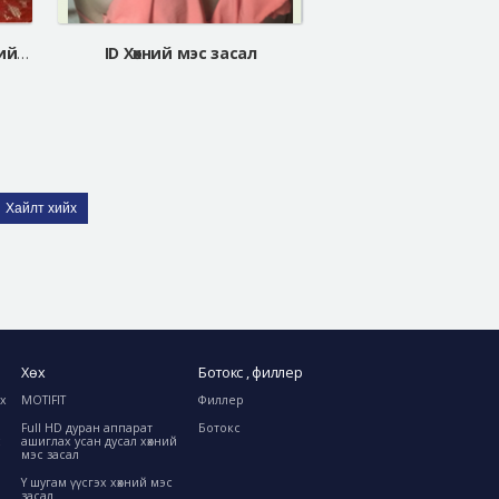
Хөхний мэс заслыг хаана хийх вэ?
ID Хөхний мэс засал
Хайлт хийх
Хөх
Ботокс , филлер
ах
MOTIFIT
Филлер
Full HD дуран аппарат
Ботокс
с
ашиглах усан дусал хөхний
мэс засал
Y шугам үүсгэх хөхний мэс
засал