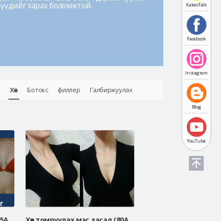
лүүдийг харах боломжтой.
KakaoTalk
Facebook
Instagram
Хөх
Ботокс
филлер
Галбиржуулах
Blog
YouTube
Хөх томруулах мэс засал (75A=> 75fullB Белла Жел)
Хөх томруулах мэс засал (80A=>80fullB Белла Жел)