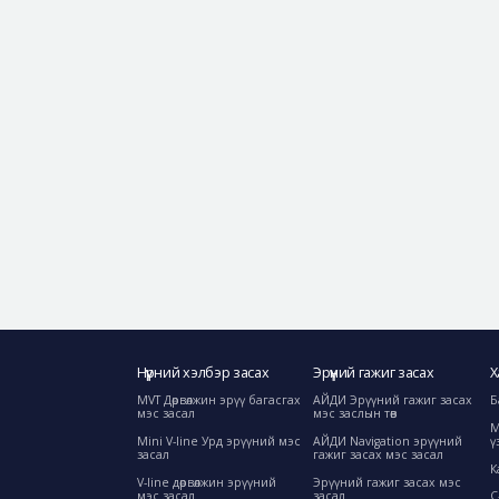
Нүүрний хэлбэр засах
Эрүүний гажиг засах
Х
MVT Дөрвөлжин эрүү багасгах
АЙДИ Эрүүний гажиг засах
Б
мэс засал
мэс заслын төв
М
Mini V-line Урд эрүүний мэс
АЙДИ Navigation эрүүний
ү
засал
гажиг засах мэс засал
К
V-line дөрвөлжин эрүүний
Эрүүний гажиг засах мэс
мэс засал
засал
C