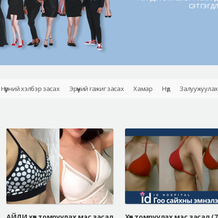
сэтгэгд
Нүүрний хэлбэр засах
Эрүүний гажиг засах
Хамар
Нүд
Залуужуулах
АЙДИ хөх томруулах мэс засал