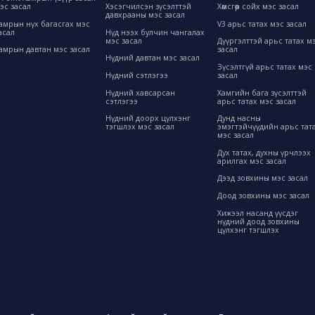
эс засал
Хэсэгчилсэн зүсэлттэй
Хөмсгөөр сойх мэс засал
давхрааны мэс засал
амрын нүх багасгах мэс
V3 арьс татах мэс засал
асал
Нүд нээх булчин чангалах
мэс засал
Дүүргэлттэй арьс татах м
амрын давтан мэс засал
засал
Нүдний давтан мэс засал
Зүсэлтгүй арьс татах мэс
Нүдний сэтлэгээ
засал
Нүдний хавсарсан
Хамгийн бага зүсэлттэй
сэтлэгээ
арьс татах мэс засал
Нүдний доорх цүлхэнг
Дунд насны
тэгшлэх мэс засал
эмэгтэйчүүдийн арьс тат
мэс засал
Дух татах, духны үрчлээх
арилгах мэс засал
Дээд зовхины мэс засал
Доод зовхины мэс засал
Хижээл насанд үүсдэг
нүдний доод зовхины
цүлхэнг тэгшлэх