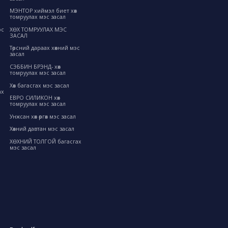
МЭНТОР хиймэл биет хөх
томруулах мэс засал
ХӨХ ТОМРУУЛАХ МЭС
эс
ЗАСАЛ
Төрсний дараах хөхний мэс
засал
СЭББИН БРЭНД- хөх
томруулах мэс засал
Хөх багасгах мэс засал
ах
ЕВРО СИЛИКОН хөх
томруулах мэс засал
Унжсан хөх өргөх мэс засал
Хөхний давтан мэс засал
ХӨХНИЙ ТОЛГОЙ багасгах
мэс засал