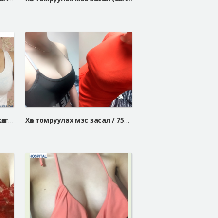
Хэт туранхайгаас үүдсэн хөхгүй цээжэндээ хөх томруулах мэс засал хийлгэснээр....
Хөх томруулах мэс засал / 75A => 75C