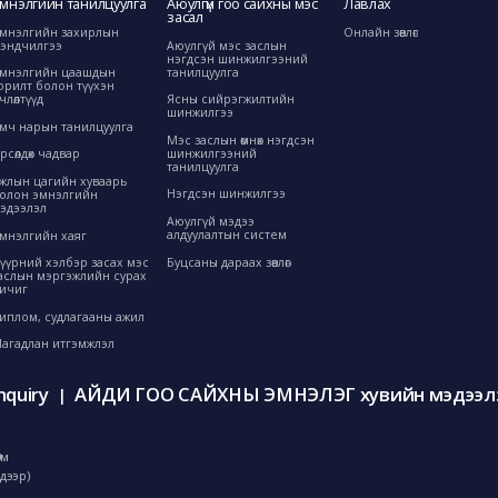
мнэлгийн танилцуулга
Аюулгүй гоо сайхны мэс
Лавлах
засал
мнэлгийн захирлын
Онлайн зөвлөгөө
эндчилгээ
Аюулгүй мэс заслын
нэгдсэн шинжилгээний
танилцуулга
мнэлгийн цаашдын
орилт болон түүхэн
өрчлөлтүүд
Ясны сийрэгжилтийн
шинжилгээ
мч нарын танилцуулга
Мэс заслын өмнөх нэгдсэн
шинжилгээний
рсөлдөх чадвар
танилцуулга
жлын цагийн хуваарь
Нэгдсэн шинжилгээ
олон эмнэлгийн
эдээлэл
Аюулгүй мэдээ
алдуулалтын систем
мнэлгийн хаяг
Буцсаны дараах зөвлөгөө
үүрний хэлбэр засах мэс
аслын мэргэжлийн сурах
ичиг
иплом, судлагааны ажил
агадлан итгэмжлэл
nquiry
АЙДИ ГОО САЙХНЫ ЭМНЭЛЭГ хувийн мэдээлэ
|
0м
дээр)