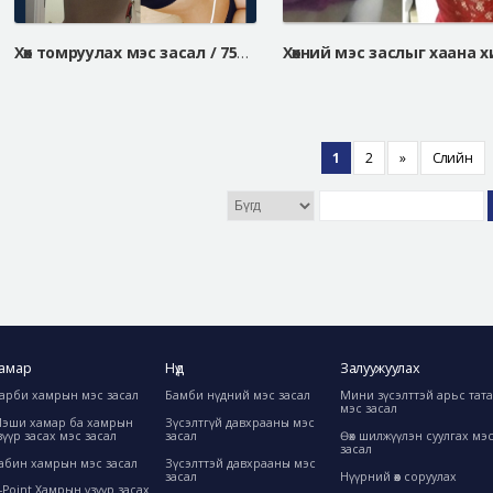
Хөх томруулах мэс засал / 75А-75С
1
2
»
Сүүлийн
амар
Нүд
Залуужуулах
арби хамрын мэс засал
Бамби нүдний мэс засал
Мини зүсэлттэй арьс тат
мэс засал
эши хамар ба хамрын
Зүсэлтгүй давхрааны мэс
зүүр засах мэс засал
засал
Өөх шилжүүлэн суулгах мэ
засал
абин хамрын мэс засал
Зүсэлттэй давхрааны мэс
засал
Нүүрний өөх соруулах
-Point Хамрын үзүүр засах