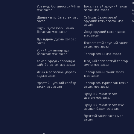
м
Урт нүүр богиносгох V-line
Бэхэлгээгүй эрүүний гажиг
мэс засал
засах мэс засал
Х
з
Шанааны яс багасгах мэс
Хайлдаг бэхэлгээтэй
засал
эрүүний гажиг засах мэс
Х
засал
High-L зүсэлтээр шанаа
багасгах мэс засал
Доод эрүүний гажиг засах
мэс засал
Дух өндөрлөх, Духны хэлбэр
засах
Бэхэлгээтэй эрүүний гажиг
засах мэс засал
Үсний шугамаар дух
багасгах мэс засал
Товгор амны мэс засал
Хамар, уруул хоорондын
Шүдний аппаратгүй товгор
зайг багасгах мэс засал
амны мэс засал
Ясны мэс заслын дараах
Товгор амны гажиг засах
хадаас авах
мэс засал
Эрэгтэй нүүрний хэлбэр
Товгор ам, гурвалсан гажиг
засах мэс засал
засах мэс засал
Эрүүний гажиг засах
давтан мэс засал
Эрүүний гажиг засах мэс
заслын бэхэлгээ авах
Эрэгтэй гажиг засах мэс
засал