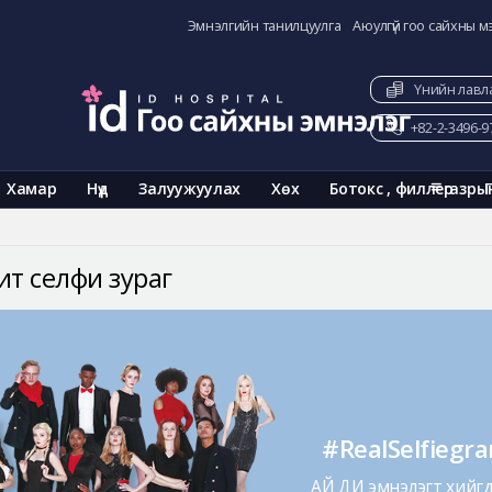
Эмнэлгийн танилцуулга
Аюулгүй гоо сайхны м
Үнийн лавл
+82-2-3496-9
Хамар
Нүд
Залуужуулах
Хөх
Ботокс , филлер
газры
ит селфи зураг
#RealSelfiegr
АЙ ДИ эмнэлэгт хийгдс