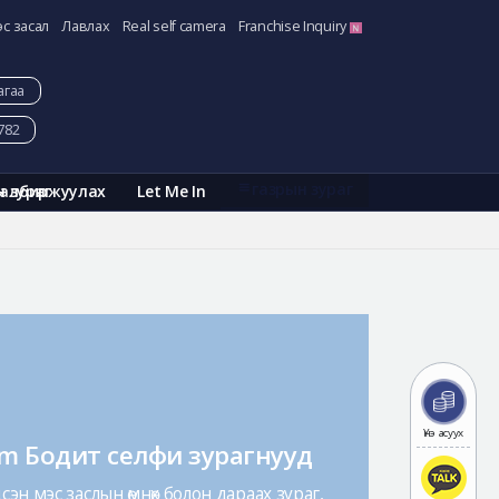
эс засал
Лавлах
Real self camera
Franchise Inquiry
агаа
782
газрын зураг
Галбиржуулах
Let Me In
н зураг
Үнэ асуух
am Бодит селфи зурагнууд
эн мэс заслын өмнөх болон дараах зураг,