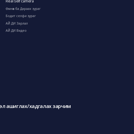
Real self camera
Өмнөх ба Дараах зураг
Бодит селфи зураг
АЙ ДИ Зарлал
АЙ ДИ Видео
л ашиглах/хадгалах зарчим