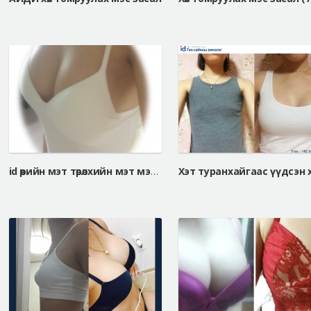
id өөрийн мэт төрөлхийн мэт мэдрэмж: Белла Жел Майкро 75A=>75fullB