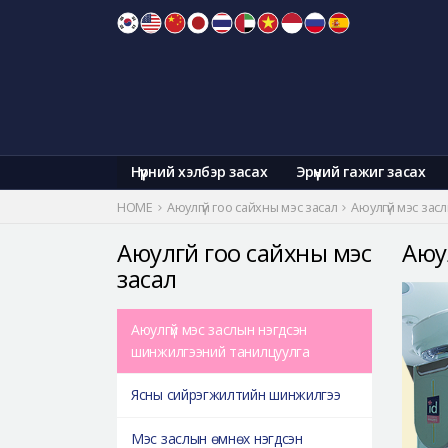
Skip
to
content
Нүүрний хэлбэр засах
Эрүүний гажиг засах
HOME
Аюулгүй гоо сайхны мэс засал
Аюулгүй мэс за
Аюулгүй гоо сайхны мэс
Аюу
засал
Аюулгүй мэс заслын нэгдсэн
шинжилгээний танилцуулга
Ясны сийрэгжилтийн шинжилгээ
Мэс заслын өмнөх нэгдсэн