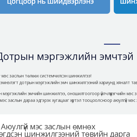
Дотрын мэргэжлийн эмчтэй
й мэс заслын төлөөх системчилсэн шинжилгээ!
эмнэлэгт дотрын мэргэжлийн эмч шинжилгээний хариунд хяналт та
 мэргэжлийн эмчийн шинжилгээ, оношилгоогоор үйлчлүүлэгчийн мэс 
мэс заслын дараа эдгэрэх хугацааг хүртэл тооцоолсноор аюулгүй мэ
Аюулгүй мэс заслын өмнөх
эгдсэн шинжилгээний төвийн дарга