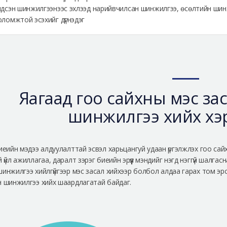
ндсэн шинжилгээнээс эхлээд нарийвчилсан шинжилгээ, өсөлтийн шинж
ломжтой эсэхийг дүгнэдэг
Яагаад гоо сайхны мэс зас
шинжилгээ хийх хэр
биеийн мэдээ алдуулалттай эсвэл харьцангуй удаан үргэлжлэх гоо сай
й үйл ажиллагаа, даралт зэрэг биеийн эрүүл мэндийг нэгд нэггүй шалга
шинжилгээ хийлгүйгээр мэс засал хийхээр болбол алдаа гарах том эр
н шинжилгээ хийх шаардлагатай байдаг.