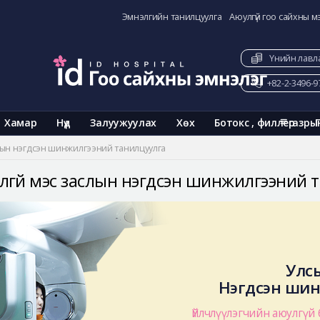
Эмнэлгийн танилцуулга
Аюулгүй гоо сайхны м
Үнийн лавл
+82-2-3496-9
Хамар
Нүд
Залуужуулах
Хөх
Ботокс , филлер
газры
слын нэгдсэн шинжилгээний танилцуулга
лгүй мэс заслын нэгдсэн шинжилгээний 
Улс
Нэгдсэн шин
Үйлчлүүлэгчийн аюулгүй