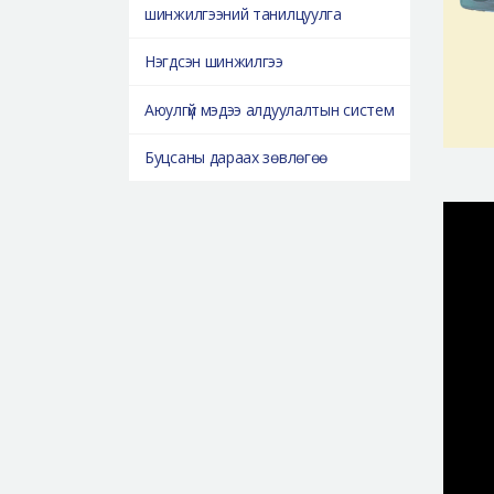
шинжилгээний танилцуулга
Нэгдсэн шинжилгээ
Аюулгүй мэдээ алдуулалтын систем
Буцсаны дараах зөвлөгөө