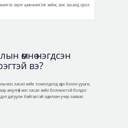
илгээ зэрэг шинжилгээг хийж, мэс засалд орох
лын өмнө нэгдсэн
эгтэй вэ?
хны мэс засал хийх тохиолдолд зүрх болон уушги,
снаар аюулгүй мэс засал хийх боломжтой болдог .
сдэл дагуулж байгаатай адилхан учир заавал