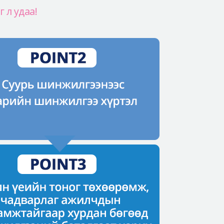
 л удаа!