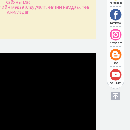
сайхны мэс
KakaoTalk
лийн мэдээ алдуулалт, өвчин намдаах төв
ажилладаг.
Facebook
Instagram
Blog
YouTube