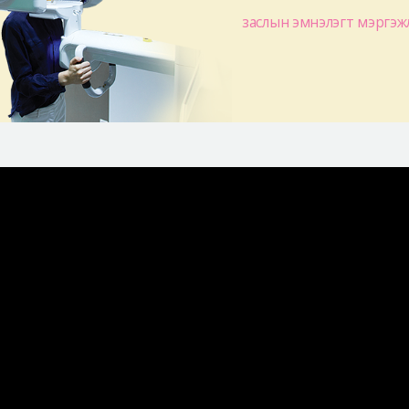
заслын эмнэлэгт мэргэж