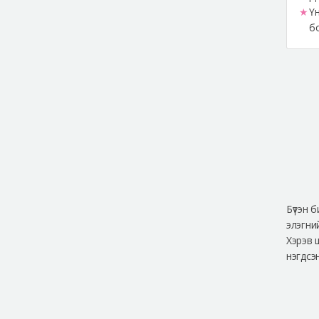
Ү
бо
Бүтэн 
элэгни
Хэрэв 
нэгдсэ