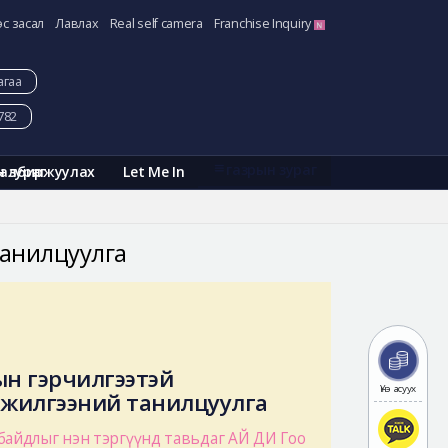
эс засал
Лавлах
Real self camera
Franchise Inquiry
агаа
782
газрын зураг
Галбиржуулах
Let Me In
н зураг
танилцуулга
ын гэрчилгээтэй
Үнэ асуух
жилгээний танилцуулга
 байдлыг нэн тэргүүнд тавьдаг АЙ ДИ Гоо