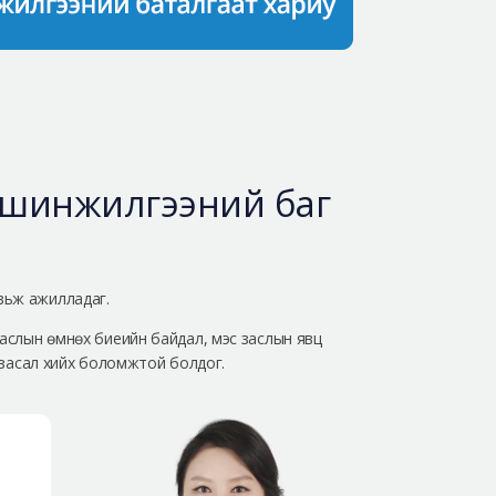
 шинжилгээний баг
вьж ажилладаг.
заслын өмнөх биеийн байдал, мэс заслын явц
с засал хийх боломжтой болдог.