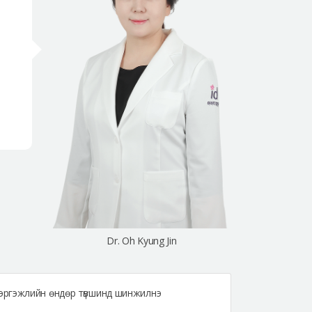
Dr. Oh Kyung Jin
мэргэжлийн өндөр түвшинд шинжилнэ