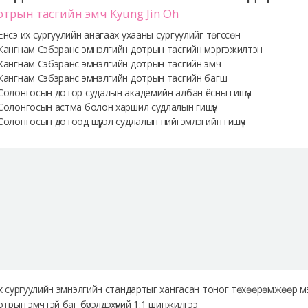
трын тасгийн эмч Kyung Jin Oh
Ёнсэ их сургуулийн анагаах ухааны сургуулийг төгссөн
Кангнам Сэбэранс эмнэлгийн дотрын тасгийн мэргэжилтэн
Кангнам Сэбэранс эмнэлгийн дотрын тасгийн эмч
Кангнам Сэбэранс эмнэлгийн дотрын тасгийн багш
Солонгосын дотор судалын академийн албан ёсны гишүүн
Солонгосын астма болон харшил судлалын гишүүн
Солонгосын дотоод шүүрэл судлалын нийгэмлэгийн гишүүн
х сургуулийн эмнэлгийн стандартыг хангасан тоног төхөөрөмжөөр 
трын эмчтэй баг бүрэлдэхүүний 1:1 шинжилгээ