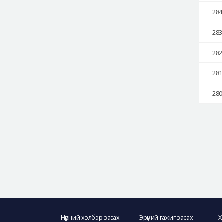
28
28
28
28
28
Нүүрний хэлбэр засах
Эрүүний гажиг засах
Х