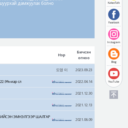
шуурхай дамжуулах болно
KakaoTalk
Facebook
Instagram
Бичсэн
Нэр
огноо
Blog
도영 이
2023.09.23
.9%-иар өслөө
2022.04.14
YouTube
2021.12.30
2021.12.13
 ХИЙСЭН ЭМНЭЛГЭЭР ШАЛГАР
2021.06.09