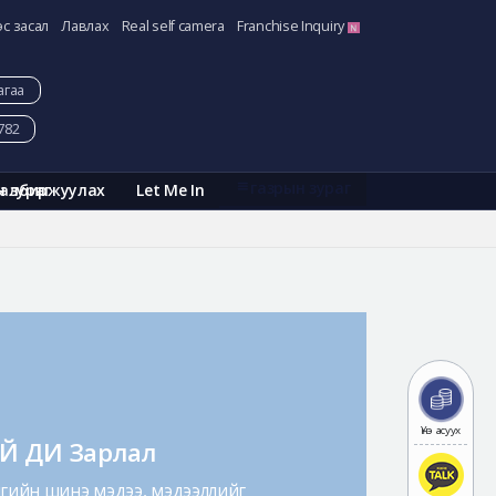
эс засал
Лавлах
Real self camera
Franchise Inquiry
агаа
782
газрын зураг
Галбиржуулах
Let Me In
н зураг
Үнэ асуух
Й ДИ Зарлал
гийн шинэ мэдээ, мэдээллийг