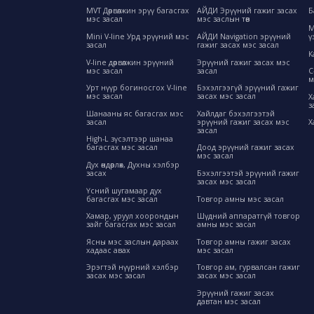
MVT Дөрвөлжин эрүү багасгах
АЙДИ Эрүүний гажиг засах
Б
мэс засал
мэс заслын төв
М
Mini V-line Урд эрүүний мэс
АЙДИ Navigation эрүүний
ү
засал
гажиг засах мэс засал
К
V-line дөрвөлжин эрүүний
Эрүүний гажиг засах мэс
мэс засал
засал
C
м
Урт нүүр богиносгох V-line
Бэхэлгээгүй эрүүний гажиг
мэс засал
засах мэс засал
Х
з
Шанааны яс багасгах мэс
Хайлдаг бэхэлгээтэй
засал
эрүүний гажиг засах мэс
Х
засал
High-L зүсэлтээр шанаа
багасгах мэс засал
Доод эрүүний гажиг засах
мэс засал
Дух өндөрлөх, Духны хэлбэр
засах
Бэхэлгээтэй эрүүний гажиг
засах мэс засал
Үсний шугамаар дух
багасгах мэс засал
Товгор амны мэс засал
Хамар, уруул хоорондын
Шүдний аппаратгүй товгор
зайг багасгах мэс засал
амны мэс засал
Ясны мэс заслын дараах
Товгор амны гажиг засах
хадаас авах
мэс засал
Эрэгтэй нүүрний хэлбэр
Товгор ам, гурвалсан гажиг
засах мэс засал
засах мэс засал
Эрүүний гажиг засах
давтан мэс засал