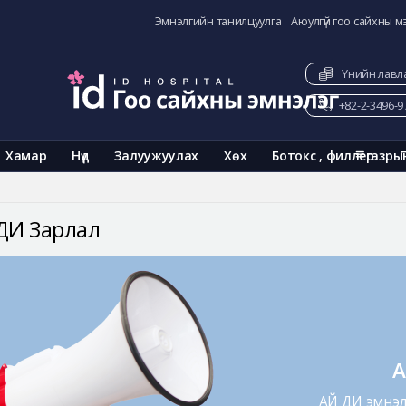
Эмнэлгийн танилцуулга
Аюулгүй гоо сайхны м
Үнийн лавл
+82-2-3496-9
Хамар
Нүд
Залуужуулах
Хөх
Ботокс , филлер
газры
ДИ Зарлал
А
АЙ ДИ эмнэл