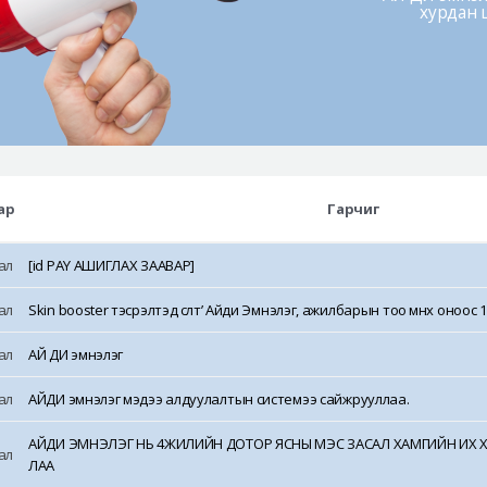
хурдан 
ар
Гарчиг
ал
[id PAY АШИГЛАХ ЗААВАР]
ал
Skin booster тэсрэлтэд өсөлт’ Айди Эмнэлэг, ажилбарын тоо өмнөх оноос 122
ал
АЙ ДИ эмнэлэг
ал
АЙДИ эмнэлэг мэдээ алдуулалтын системээ сайжрууллаа.
АЙДИ ЭМНЭЛЭГ НЬ 4ЖИЛИЙН ДОТОР ЯСНЫ МЭС ЗАСАЛ ХАМГИЙН ИХ
ал
ЛАА