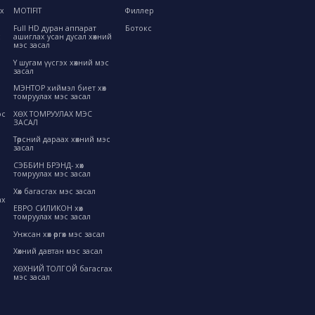
ах
MOTIFIT
Филлер
Full HD дуран аппарат
Ботокс
с
ашиглах усан дусал хөхний
мэс засал
Y шугам үүсгэх хөхний мэс
засал
МЭНТОР хиймэл биет хөх
томруулах мэс засал
ХӨХ ТОМРУУЛАХ МЭС
эс
ЗАСАЛ
Төрсний дараах хөхний мэс
засал
СЭББИН БРЭНД- хөх
томруулах мэс засал
Хөх багасгах мэс засал
ах
ЕВРО СИЛИКОН хөх
томруулах мэс засал
Унжсан хөх өргөх мэс засал
Хөхний давтан мэс засал
ХӨХНИЙ ТОЛГОЙ багасгах
мэс засал