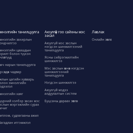
мнэлгийн танилцуулга
Аюулгүй гоо сайхны мэс
Лавлах
засал
мнэлгийн захирлын
Онлайн зөвлөгөө
эндчилгээ
Аюулгүй мэс заслын
нэгдсэн шинжилгээний
танилцуулга
мнэлгийн цаашдын
орилт болон түүхэн
өрчлөлтүүд
Ясны сийрэгжилтийн
шинжилгээ
мч нарын танилцуулга
Мэс заслын өмнөх нэгдсэн
шинжилгээний
рсөлдөх чадвар
танилцуулга
жлын цагийн хуваарь
Нэгдсэн шинжилгээ
олон эмнэлгийн
эдээлэл
Аюулгүй мэдээ
алдуулалтын систем
мнэлгийн хаяг
Буцсаны дараах зөвлөгөө
үүрний хэлбэр засах мэс
аслын мэргэжлийн сурах
ичиг
иплом, судлагааны ажил
агадлан итгэмжлэл