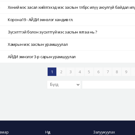
4
Хөхний мэс засал хийлгэхэд мэс заслын төлбөрөөс илүү аюулгүй байдал ил
3
Корона19 - АЙДИ эмнэлэг хандив өглөө.
2
Зүсэлттэй болон зүсэлтгүй мэс заслын ялгаа нь ?
1
Хамрын мэс заслын урамшуулал
0
АЙДИ эмнэлэг 3-р сарын урамшуулал
1
2
3
4
5
6
7
8
9
амар
Нүд
Залуужуулах