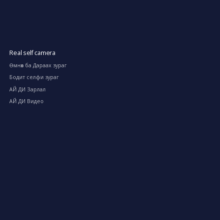
Real self camera
Өмнөх ба Дараах зураг
Бодит селфи зураг
АЙ ДИ Зарлал
АЙ ДИ Видео