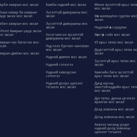
арби хамрын мэс засал
Бамби нүдний мэс засал
Мини зүсэлттэй арьс тат
мэс засал
эши хамар ба хамрын
Зүсэлтгүй давхрааны мэс
зүүр засах мэс засал
засал
Өөх шилжүүлэн суулгах мэ
засал
абин хамрын мэс засал
Зүсэлттэй давхрааны мэс
засал
Нүүрний өөх соруулах
-Point Хамрын үзүүр засах
эс засал
Хэсэгчилсэн зүсэлттэй
Хөмсгөөр сойх мэс засал
давхрааны мэс засал
амрын нүх багасгах мэс
V3 арьс татах мэс засал
асал
Нүд нээх булчин чангалах
мэс засал
Дүүргэлттэй арьс татах м
амрын давтан мэс засал
засал
Нүдний давтан мэс засал
Зүсэлтгүй арьс татах мэс
Нүдний сэтлэгээ
засал
Нүдний хавсарсан
Хамгийн бага зүсэлттэй
сэтлэгээ
арьс татах мэс засал
Нүдний доорх цүлхэнг
Дунд насны
тэгшлэх мэс засал
эмэгтэйчүүдийн арьс тат
мэс засал
Дух татах, духны үрчлээх
арилгах мэс засал
Дээд зовхины мэс засал
Доод зовхины мэс засал
Хижээл насанд үүсдэг
нүдний доод зовхины
цүлхэнг тэгшлэх