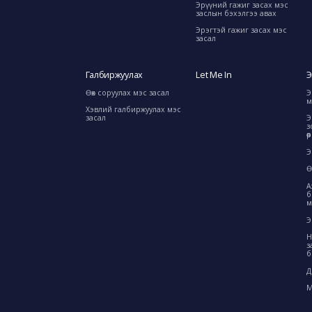
Эрүүний гажиг засах мэс
заслын бэхэлгээ авах
Эрэгтэй гажиг засах мэс
засал
Галбиржуулах
Let Me In
Э
Өөх соруулах мэс засал
Э
м
Хэвлий галбиржуулах мэс
засал
Э
з
ө
Э
Ө
А
б
м
Э
Н
з
б
Д
М