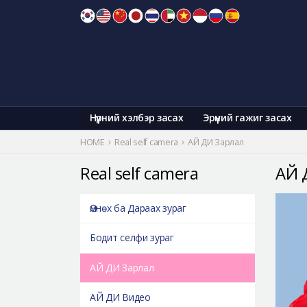
Skip
to
content
Нүүрний хэлбэр засах
Эрүүний гажиг засах
HOME
Real self camera
АЙ ДИ Зарлал
Real self camera
АЙ 
Өмнөх ба Дараах зураг
Бодит селфи зураг
АЙ ДИ Зарлал
АЙ ДИ Видео