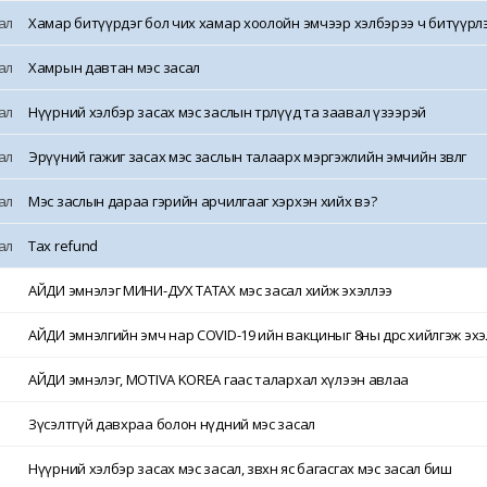
ал
Хамар битүүрдэг бол чих хамар хоолойн эмчээр хэлбэрээ ч битүүрлэ
ал
Хамрын давтан мэс засал
ал
Нүүрний хэлбэр засах мэс заслын төрлүүд та заавал үзээрэй
ал
Эрүүний гажиг засах мэс заслын талаарх мэргэжлийн эмчийн зөвлөгөө
ал
Мэс заслын дараа гэрийн арчилгааг хэрхэн хийх вэ?
ал
Tax refund
9
АЙДИ эмнэлэг МИНИ-ДУХ ТАТАХ мэс засал хийж эхэллээ
8
АЙДИ эмнэлгийн эмч нар COVID-19 ийн вакциныг 8ны өдрөөс хийлгэж эх
7
АЙДИ эмнэлэг, MOTIVA KOREA гаас талархал хүлээн авлаа
6
Зүсэлтгүй давхраа болон нүдний мэс засал
5
Нүүрний хэлбэр засах мэс засал, зөвхөн яс багасгах мэс засал биш