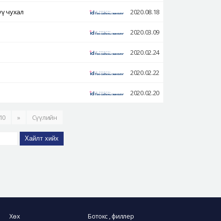
үү чухал
2020.08.18
2020.03.09
2020.02.24
2020.02.22
2020.02.20
10
»
Сүүлийн
Хайлт хийх
Хөх
Ботокс , филлер