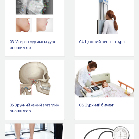
03. V ceph-нүүр амны дүрс
04. Цээжний рентген зураг
оношилгоо
05.Эрүүний үений эмгэгийн
06. Зүрхний бичлэг
оношилгоо