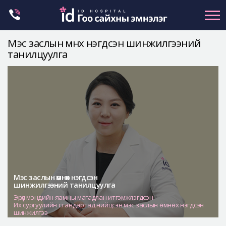
Skip
to
content
Мэс заслын өмнөх нэгдсэн шинжилгээний
танилцуулга
Нүүрний хэлбэр засах
Эрүүний гажиг засах
Хамар
Нүд
Залуужуулах
Хөх
Ботокс , филлер
Мэс заслын өмнөх нэгдсэн
Галбиржуулах
шинжилгээний танилцуулга
Эрүүл мэндийн яамны магадлан итгэмжлэгдсэн
Let Me In
Их сургуулийн стандартад нийцсэн мэс заслын өмнөх нэгдсэн
шинжилгээ
Эмнэлгийн танилцуулга