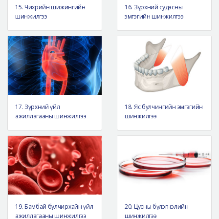
15. Чихрийн шижингийн
16. Зүрхний судасны
шинжилгээ
эмгэгийн шинжилгээ
17. Зүрхний үйл
18. Яс булчингийн эмгэгийн
ажиллагааны шинжилгээ
шинжилгээ
19. Бамбай булчирхайн үйл
20. Цусны бүлэгнэлийн
ажиллагааны шинжилгээ
шинжилгээ