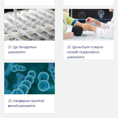
21. Цус багадалтын
22. Цусны бүлэг тохирох
шинжилгээ
эсэхийг тодорхойлох
шинжилгээ
23. Халдварын гаралтай
өвчний шинжилгээ