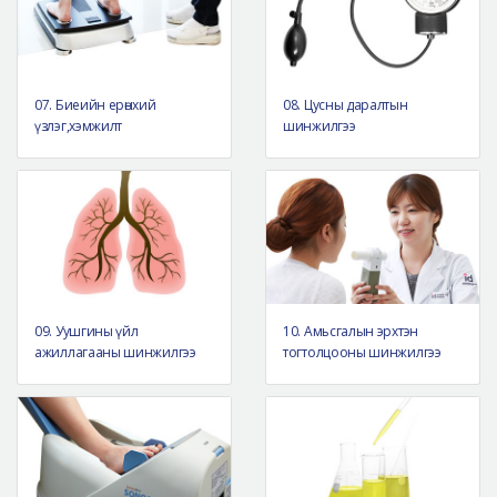
07. Биеийн ерөнхий
08. Цусны даралтын
үзлэг,хэмжилт
шинжилгээ
09. Уушгины үйл
10. Амьсгалын эрхтэн
ажиллагааны шинжилгээ
тогтолцооны шинжилгээ