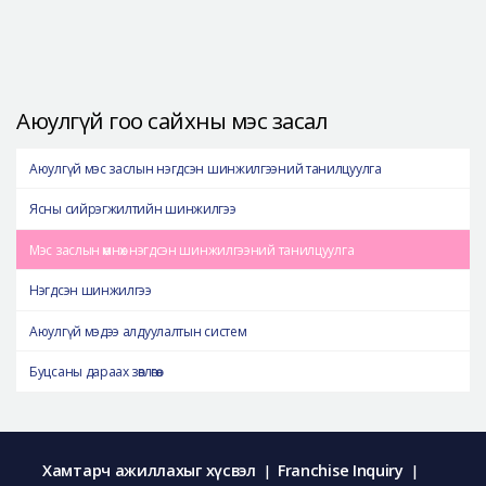
Аюулгүй гоо сайхны мэс засал
Аюулгүй мэс заслын нэгдсэн шинжилгээний танилцуулга
Ясны сийрэгжилтийн шинжилгээ
Мэс заслын өмнөх нэгдсэн шинжилгээний танилцуулга
Нэгдсэн шинжилгээ
Аюулгүй мэдээ алдуулалтын систем
Буцсаны дараах зөвлөгөө
Хамтарч ажиллахыг хүсвэл
Franchise Inquiry
|
|