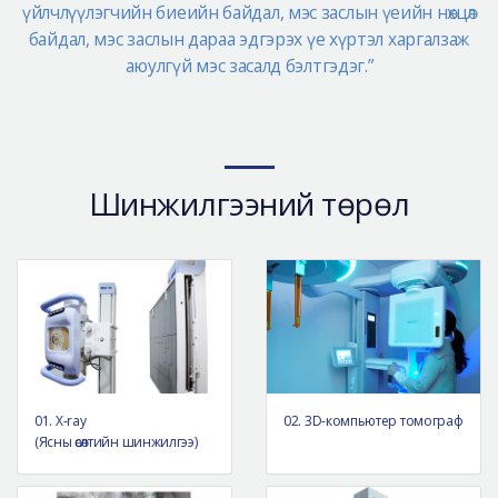
үйлчлүүлэгчийн биеийн байдал, мэс заслын үеийн нөхцөл
байдал, мэс заслын дараа эдгэрэх үе хүртэл харгалзаж
аюулгүй мэс засалд бэлтгэдэг.”
Шинжилгээний төрөл
01. X-ray
02. 3D-компьютер томограф
(Ясны өсөлтийн шинжилгээ)