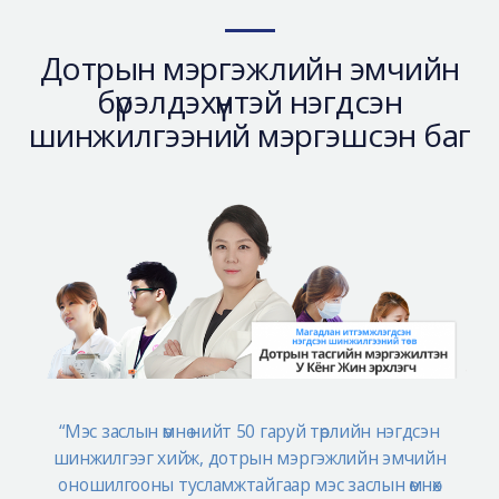
Аюулгүй гоо сайхны мэс засал
Лавлах
Дотрын мэргэжлийн эмчийн
бүрэлдэхүүнтэй нэгдсэн
Real Selfie Review
шинжилгээний мэргэшсэн баг
“Мэс заслын өмнө нийт 50 гаруй төрлийн нэгдсэн
шинжилгээг хийж, дотрын мэргэжлийн эмчийн
оношилгооны тусламжтайгаар мэс заслын өмнөх