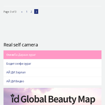
Page 3 of 3
«
1
2
3
Real self camera
Өмнөх ба Дараах зураг
Бодит селфи зураг
АЙ ДИ Зарлал
АЙ ДИ Видео