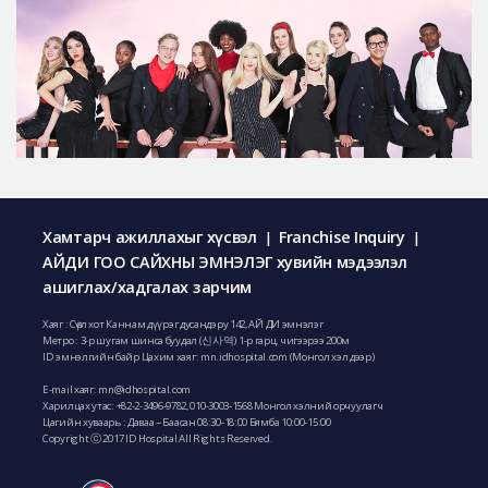
Хамтарч ажиллахыг хүсвэл
Franchise Inquiry
|
|
АЙДИ ГОО САЙХНЫ ЭМНЭЛЭГ хувийн мэдээлэл
ашиглах/хадгалах зарчим
Хаяг : Сөүл хот Каннам дүүрэг дусандэру 142, АЙ ДИ эмнэлэг
Метро : 3-р шугам шинса буудал (신사역) 1-р гарц, чигээрээ 200м
ID эмнэлгийн байр Цахим хаяг: mn.idhospital.com (Монгол хэл дээр)
E-mail хаяг:
mn@idhospital.com
Харилцах утас:
+82-2-3496-9782
,
010-3003-1568
Монгол хэлний орчуулагч
Цагийн хуваарь : Даваа ~ Баасан 08:30-18:00 Бямба 10:00-15:00
Copyright ⓒ 2017 ID Hospital All Rights Reserved.