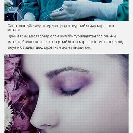
Олон олон үйлчлүүлэгчдэд зөвшөөрөгдсөн нүүрний ясаар мэргэшсэн
эмнэлэг
Нүүрний ясны мэс заслаар олон жилийн туршлагатай гоо сайхны
эмнэлэг, Солонгосын анхны нүүрний ясаар мэргэшсэн эмнэлэг бөгөөд
аюулгүй байдлыг дээд зэрэгт хангасан эмнэлэг юм.