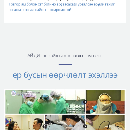
Товгор ам болон хэт богино эрүүг засахад Гурвалсан эрүүний гажиг
засах мэс засал хийх нь тохиромжтой
АЙ ДИ гоо сайхны мэс заслын эмнэлэг
ер бусын өөрчлөлт эхэллээ