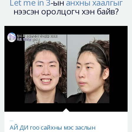
Let me in 3
-ын
анхны хаалгыг
нээсэн оролцогч хэн байв?
АЙ ДИ гоо сайхны мэс заслын