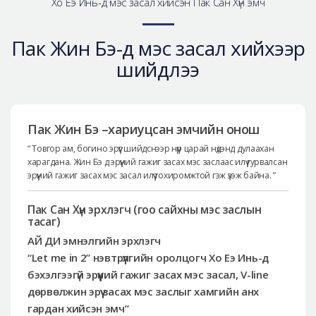
Хо Еэ Инь-д мэс засал хийсэн Пак Сан Хүн эмч
Пак Жин Бэ-д мэс засал хийхээр
шийдлээ
Пак Жин Бэ –хариуцсан эмчийн онош
“ Товгор ам, богино эрүүг шийдснээр нүүр царай нүдэнд дулаахан
харагдана. Жин Бэ д эрүүний гажиг засах мэс заслаас илүү гурвалсан
эрүүний гажиг засах мэс засал илүү тохиромжтой гэж үзэж байна. ”
Пак Сан Хүн эрхлэгч (гоо сайхны мэс заслын
тасаг)
АЙ ДИ эмнэлгийн эрхлэгч
“Let me in 2” нэвтрүүлгийн оролцогч Хо Еэ Инь-д
бэхэлгээгүй эрүүний гажиг засах мэс засал, V-line
дөрвөлжин эрүү засах мэс заслыг хамгийн анх
гардан хийсэн эмч”