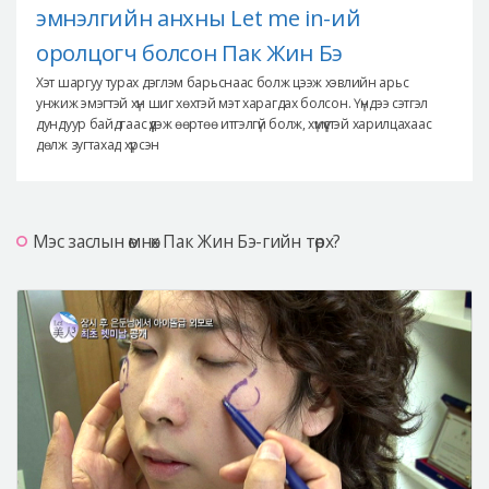
эмнэлгийн анхны Let me in-ий
оролцогч болсон Пак Жин Бэ
Хэт шаргуу турах дэглэм барьснаас болж цээж хэвлийн арьс
унжиж эмэгтэй хүн шиг хөхтэй мэт харагдах болсон. Үүндээ сэтгэл
дундуур байдгаас үүдэж өөртөө итгэлгүй болж, хүмүүстэй харилцахаас
дөлж зугтахад хүрсэн
Мэс заслын өмнөх Пак Жин Бэ-гийн төрх?