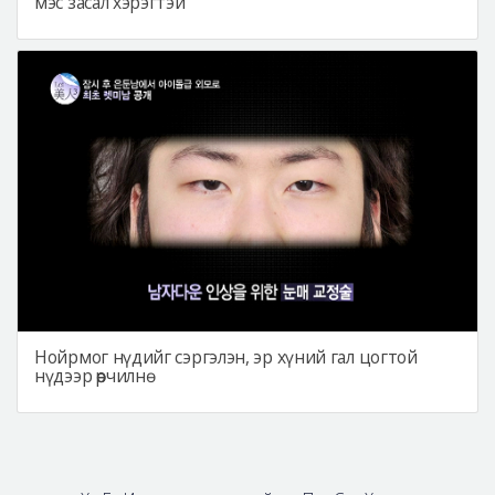
мэс засал хэрэгтэй
Нойрмог нүдийг сэргэлэн, эр хүний гал цогтой
нүдээр өөрчилнө