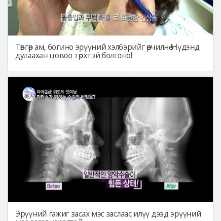
Төвгөр ам, богино эрүүний хэлбэрийг өөрчилнө !Нүдэнд
дулаахан цовоо төрхтэй болгоно!
Эрүүний гажиг засах мэс заслаас илүү дээд эрүүний