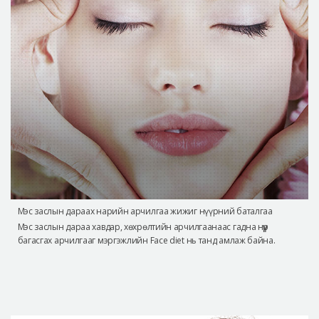
Мэс заслын дараах нарийн арчилгаа жижиг нүүрний баталгаа
Мэс заслын дараа хавдар, хөхрөлтийн арчилгаанаас гадна нүүр
багасгах арчилгааг мэргэжлийн Face diet нь танд амлаж байна.