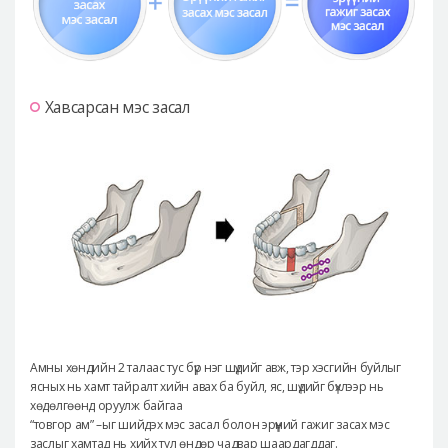
Хавсарсан мэс засал
Амны хөндийн 2 талаас тус бүр нэг шүдийг авж, тэр хэсгийн буйлыг
ясных нь хамт тайралт хийн авах ба буйл, яс, шүдийг бүхлээр нь
хөдөлгөөнд оруулж байгаа
“товгор ам” –ыг шийдэх мэс засал болон эрүүний гажиг засах мэс
заслыг хамтад нь хийх тул өндөр чадвар шаардагддаг.