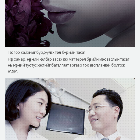
Төгс гоо сайхныг бүрдүүлэх төрөл бүрийн тасаг
Нүд, хамар, нүүрний хэлбэр засах гэх мэт төрөл бүрийн мэс заслын тасаг
нь нүүрний тус тус хэсгийг баталгаат аргаар гоо үзэсгэлэнтэй болгож
өгдөг.