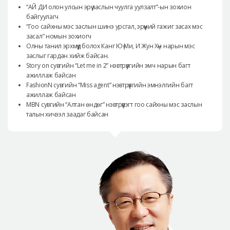
“АЙ ДИ олон улсын эрүү заслын чуулга уулзалт”-ын зохион
байгуулагч
“Гоо сайхны мэс заслын шинэ урсгал, эрүүний гажиг засах мэс
засал” номын зохиогч
Олны танил эрхмүүд болох Канг Юү Ми, И Жун Хүн нарын мэс
заслыг гардан хийж байсан.
Story on сувгийн “Let me in 2” нэвтрүүлгийн эмч нарын багт
ажиллаж байсан
FashionN сувгийн “Miss agent” нэвтрүүлгийн эмнэлгийн багт
ажиллаж байсан
MBN сувгийн “Алтан өндөг” нэвтрүүлэгт гоо сайхны мэс заслын
талын хичээл заадаг байсан