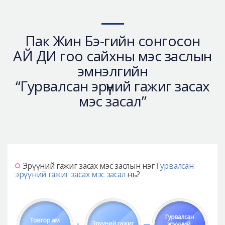
Пак Жин Бэ-гийн сонгосон
АЙ ДИ гоо сайхны мэс заслын
эмнэлгийн
“Гурвалсан эрүүний гажиг засах
мэс засал”
Эрүүний гажиг засах мэс заслын нэг
Гурвалсан
эрүүний гажиг засах мэс засал
нь?