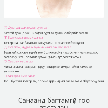
[A] Духанд өөх шилжүүлэн суулгах
Хавтгай духанд өөх шилжүүлэн суулгаж духны хэлбэрийг зассан
[B] Залуу харагдуулах шанаа
Төвгөр шанааг багасгаж хажуу талын шанааг хэлбэржүүлсэн
[C] зүсэлттэй, нүд нээх булчин чангалах мэс засал
Зүсэлт хийж жижиг нүдийг том болгосон. Нүд нээх булчин чангалах мэс
заслаар унжсан зовхийг өргөж нүдийг илүү тодосгож өгсөн.
[D] Хамрын мэс засал
Жижиг, намхан хамрын нурууг өндөрлөж илүү эрэгтэйлэг хамраар
өөрчилсөн
[E] Хавсарсан мэс засал
Тэгш бус хэмт товгор ам, богино эрүүтэй нүүрийг засаж зөв хэлбэрт оруулсан
Санаанд багтамгүй гоо
үзэсгэлэн