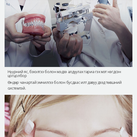
Нүүрний яс, бэхэлгээ болон мэдээ алдуулах тариа гэх мэт нэгдсэн
цогцолбор
Өндөр чанартай эмчилгээ болон бусдаас илт давуу дээд төвшний
системтэй.