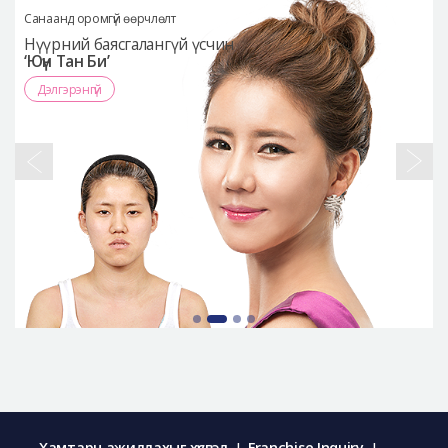
Санаанд оромгүй өөрчлөлт
Нүүрний баясгалангүй үсчин
‘Юүн Тан Би’
Дэлгэрэнгүй
Хамтарч ажиллахыг хүсвэл
Franchise Inquiry