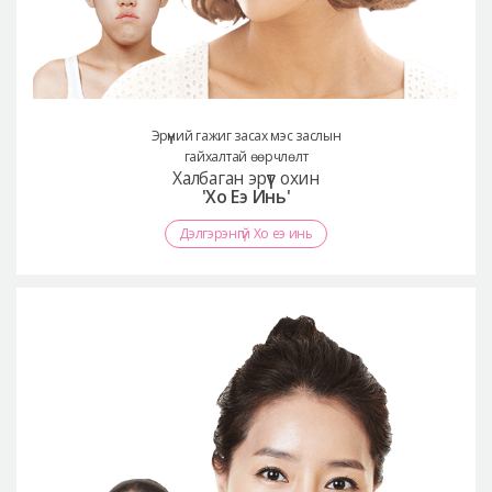
Эрүүний гажиг засах мэс заслын
гайхалтай өөрчлөлт
Халбаган эрүүт охин
'Хо Еэ Инь'
Дэлгэрэнгүй Хо еэ инь