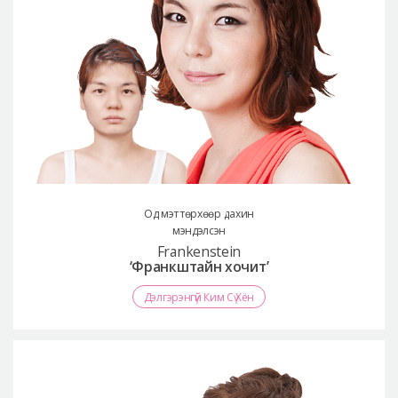
Од мэт төрхөөр дахин
мэндэлсэн
Frankenstein
‘Франкштайн хочит’
Дэлгэрэнгүй Ким Сү Хён