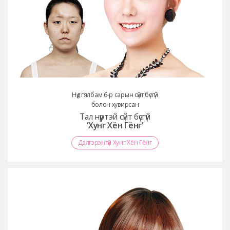
Нүд гялбам 6-р сарын сүйт бүсгүй
болон хувирсан
Тал нүүртэй сүйт бүсгүй
‘Хунг Хён Гёнг’
Дэлгэрэнгүй Хунг Хён Гёнг