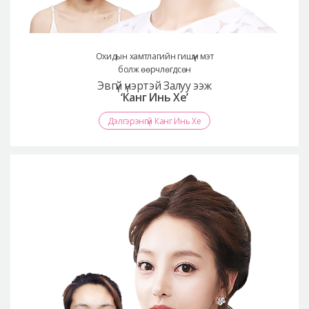
Охидын хамтлагийн гишүүн мэт
болж өөрчлөгдсөн
Эвгүй үнэртэй Залуу ээж
‘Канг Инь Хе’
Дэлгэрэнгүй Канг Инь Хе