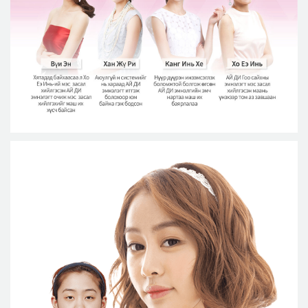
Аюулгүй гоо сайхны мэс засал
Лавлах
Real Selfie Review