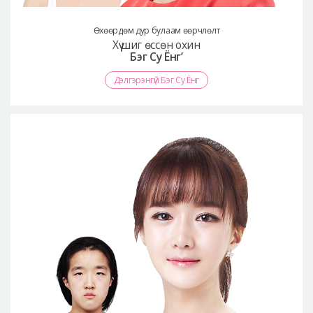
Өхөөрдөм дур булаам өөрчлөлт
Хүү шиг өссөн охин
Бэг Су Ёнг’
Дэлгэрэнгүй Бэг Су Ёнг