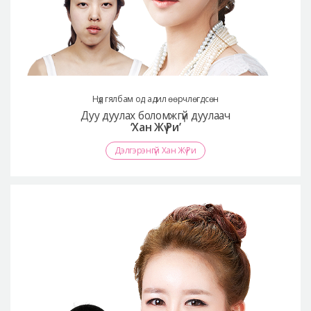
Нүд гялбам од адил өөрчлөгдсөн
Дуу дуулах боломжгүй дуулаач
‘Хан Жү Ри’
Дэлгэрэнгүй Хан Жү Ри