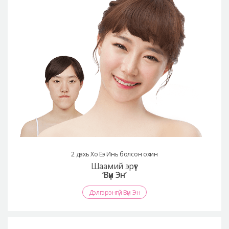
2 дахь Хо Еэ Инь болсон охин
Шаамий эрүүт
‘Вүи Эн’
Дэлгэрэнгүй Вүи Эн