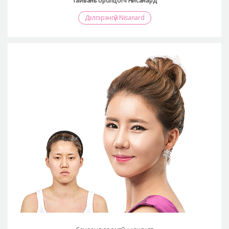
“Тайвань оролцогч Нисанард”
Дэлгэрэнгүй Nisanard