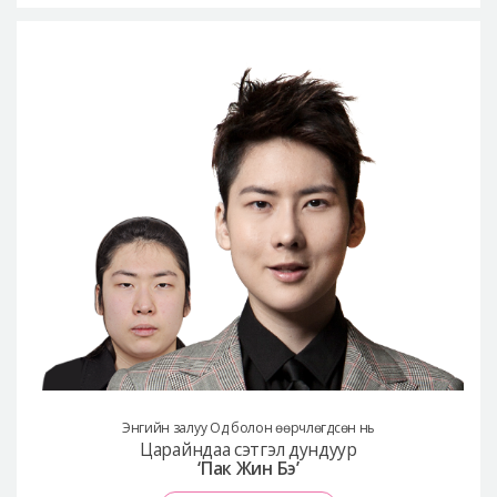
Энгийн залуу Од болон өөрчлөгдсөн нь
Царайндаа сэтгэл дундуур
‘Пак Жин Бэ’