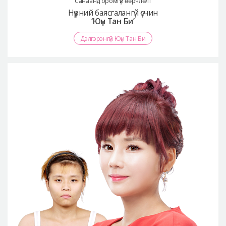
Санаанд оромгүй өөрчлөлт
Нүүрний баясгалангүй үсчин
‘Юүн Тан Би’
Дэлгэрэнгүй Юүн Тан Би