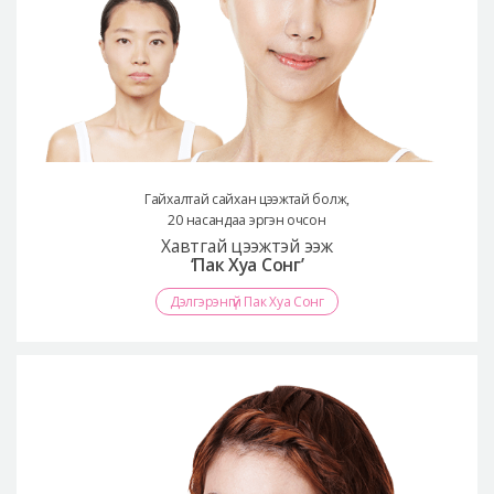
Гайхалтай сайхан цээжтай болж,
20 насандаа эргэн очсон
Хавтгай цээжтэй ээж
‘Пак Хуа Сонг’
Дэлгэрэнгүй Пак Хуа Сонг