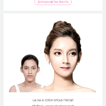
Дэлгэрэнгүй Пак Жин Бэ
Let me in ОЛОН УЛСЫН ТӨСӨЛ