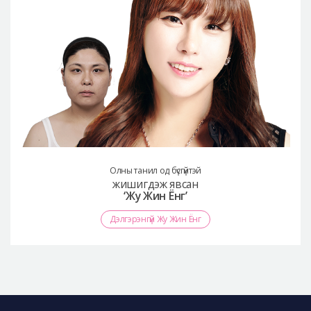
Олны танил од бүсгүйтэй
жишигдэж явсан
‘Жу Жин Ёнг’
Дэлгэрэнгүй Жу Жин Ёнг