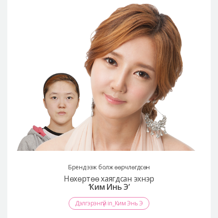
Бренд ээж болж өөрчлөгдсөн
Нөхөртөө хаягдсан эхнэр
‘Ким Инь Э’
Дэлгэрэнгүй in_Ким Энь Э