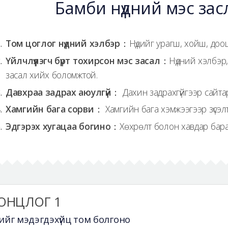
Бамби нүдний мэс за
Том цоглог нүдний хэлбэр
：Нүдийг урагш, хойш, доош
Үйлчлүүлэгч бүрт тохирсон мэс засал
：Нүдний хэлбэр, 
засал хийх боломжтой.
Давхраа задрах аюулгүй
： Дахин задрахгүйгээр сайта
Хамгийн бага сорви
： Хамгийн бага хэмжээгээр зүсэлт
Эдгэрэх хугацаа богино
：Хөхрөлт болон хавдар бараг
ОНЦЛОГ 1
дийг мэдэгдэхүйц том болгоно