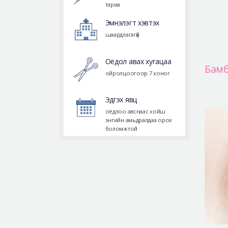
тариа
Эмнэлэгт хэвтэх
шаардлагагүй
Оёдол авах хугацаа
Бамб
ойролцоогоор 7 хоног
Эдгэх явц
оёдлоо авснаас хойш
энгийн амьдралдаа орох
боломжтой