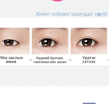
Жижиг нойрмог харагддаг нүдийг