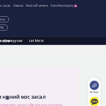
эс засал
Лавлах
Real self camera
Franchise Inquiry
агаа
782
газрын зураг
Галбиржуулах
Let Me In
н зураг
Үнэ асуух
 нүдний мэс засал
алах мэс засал + бүх тал руу сэтлэгээ