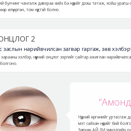
ий булчинг чангалж давхраа хийх ба нүдийг дээш татаж, хойш урагш
өөр илүү өргөн, том нүдтэй болно.
ОНЦЛОГ 2
с заслын нарийвчилсан загвар гаргаж, зөв хэлбэр
эн харааны хэлбэр, нүүрний онцлог зэргийг сайтар ажиглан нарийвчилса
 болгоно.
“Амонд
Нүдний өргөнийг уртасгаж 
мэт сайхан нүдийг бий болг
Зөвхөн АЙ ДИ эмнэлгийн он