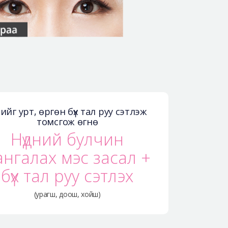
дийг урт, өргөн бүх тал руу сэтлэж
томсгож өгнө
Нүдний булчин
ангалах мэс засал +
бүх тал руу сэтлэх
(урагш, доош, хойш)