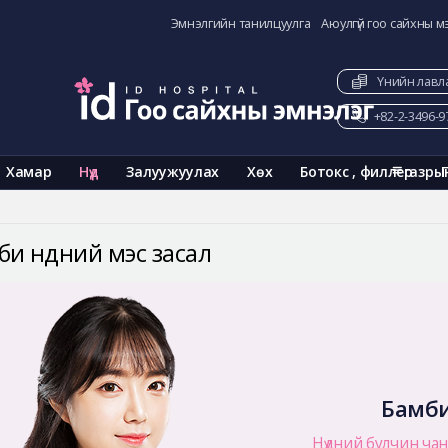
Эмнэлгийн танилцуулга
Аюулгүй гоо сайхны м
Үнийн лавл
+82-2-3496-9
Хамар
Нүд
Залуужуулах
Хөх
Ботокс , филлер
газры
би нүдний мэс засал
Бамби
Нүдний булчин чанг