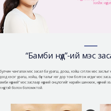
хийж нүди
“Бамби нүд”-ий мэс зас
 булчин чангалах мэс засал ба урагш, доош, хойш сэтлэх мэс заслыг 
 доод хэсэг урагш, хойш, бүх талыг нэг дор том болгож өгдөг мэс заса
амби нүдний” мэс заслаар нүдний онцлогийг нарийн шинжиж, нүүрний хэл
 нүдтэй болох боломжтой.