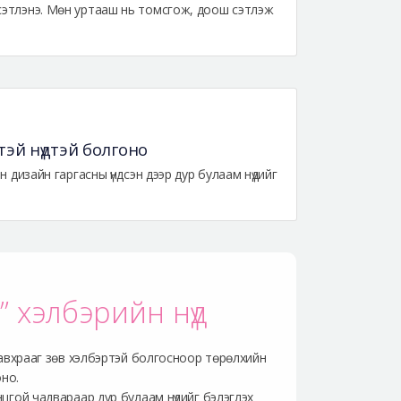
 сэтлэнэ. Мөн уртааш нь томсгож, доош сэтлэж
тэй нүдтэй болгоно
н дизайн гаргасны үндсэн дээр дур булаам нүдийг
” хэлбэрийн нүд
давхрааг зөв хэлбэртэй болгосноор төрөлхийн
оно.
цгой чадвараар дур булаам нүдийг бэлэглэх