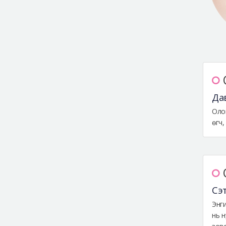
Дав
Олон
өгч,
Сэт
Энги
нь н