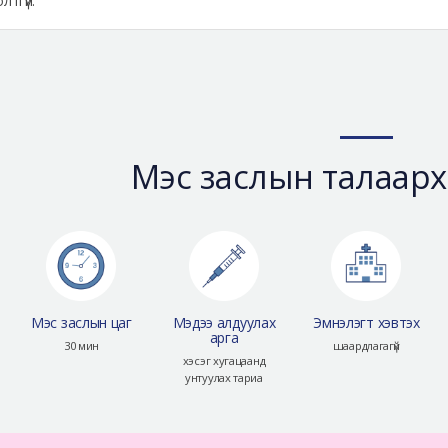
лтгүй.
Мэс заслын талаарх
Мэс заслын цаг
Мэдээ алдуулах
Эмнэлэгт хэвтэх
арга
30 мин
шаардлагагүй
хэсэг хугацаанд
унтуулах тариа