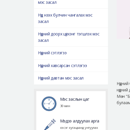
мэс засал
Нүд нээх булчин чангалах мэс
засал
Нүдний доорх цүлхэнг тэгшлэх мэс
засал
Нүдний сэтлэгээ
Нүдний хавсарсан сэтлэгээ
Нүдний давтан мэс засал
Нүдний
нүдний
Мөн “Б
Мэс заслын цаг
булаам
30 мин
Мэдээ алдуулах арга
хэсэг хугацаанд унтуулах