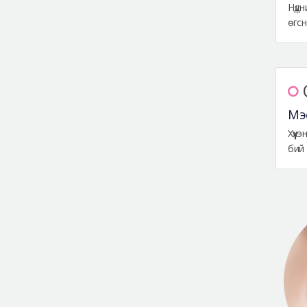
Нүдн
өгсн
Мэ
Хүүх
бий