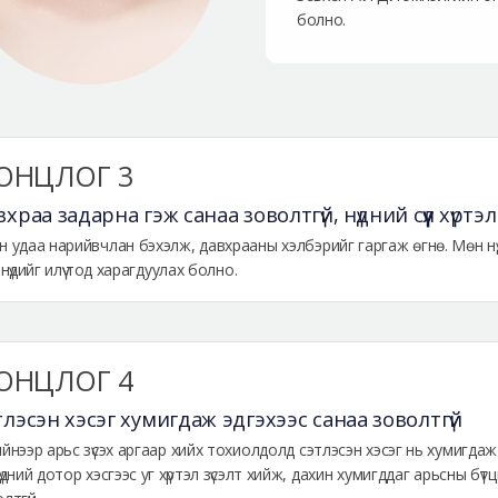
болно.
ОНЦЛОГ 3
храа задарна гэж санаа зоволтгүй, нүдний сүүл хүрт
 удаа нарийвчлан бэхэлж, давхрааны хэлбэрийг гаргаж өгнө. Мөн нүдн
 нүдийг илүү тод харагдуулах болно.
ОНЦЛОГ 4
лэсэн хэсэг хумигдаж эдгэхээс санаа зоволтгүй
йнээр арьс зүсэх аргаар хийх тохиолдолд сэтлэсэн хэсэг нь хумигда
үдний дотор хэсгээс уг хүртэл зүсэлт хийж, дахин хумигддаг арьсны бү