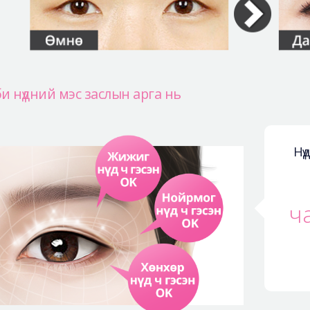
и нүдний мэс заслын арга нь
Нү
ч