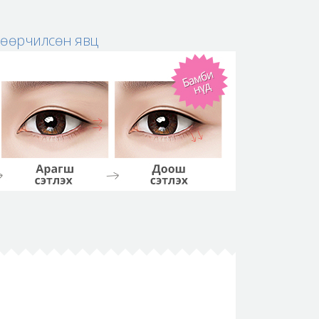
 өөрчилсөн явц