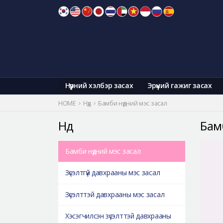
Skip
to
content
Нүүрний хэлбэр засах
Эрүүний гажиг засах
HOME
Нүд
Бамби нүдний мэс засал
Нүд
Бам
Бамби нүдний мэс засал
Зүсэлтгүй давхрааны мэс засал
Зүсэлттэй давхрааны мэс засал
Хэсэгчилсэн зүсэлттэй давхрааны