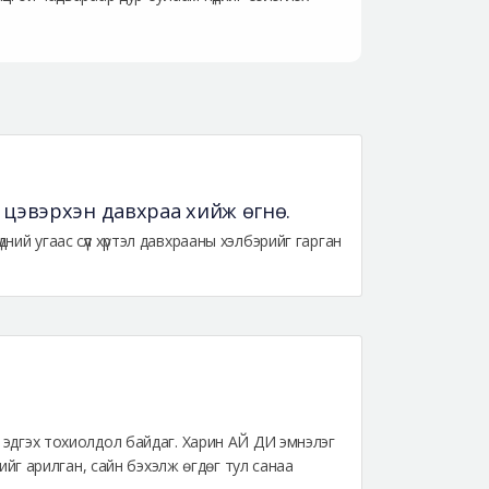
эл цэвэрхэн давхраа хийж өгнө.
ий угаас сүүл хүртэл давхрааны хэлбэрийг гарган
ж эдгэх тохиолдол байдаг. Харин АЙ ДИ эмнэлэг
тцийг арилган, сайн бэхэлж өгдөг тул санаа