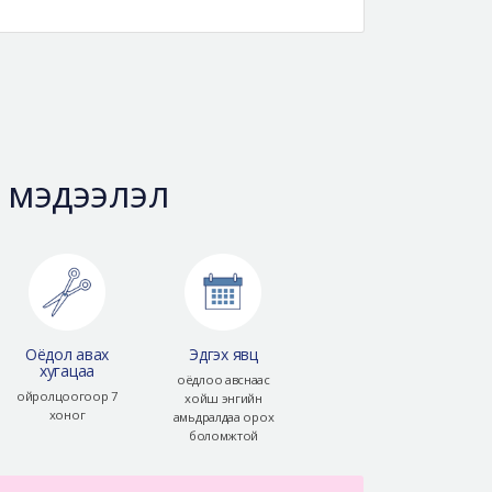
 мэдээлэл
Оёдол авах
Эдгэх явц
хугацаа
оёдлоо авснаас
ойролцоогоор 7
хойш энгийн
хоног
амьдралдаа орох
боломжтой