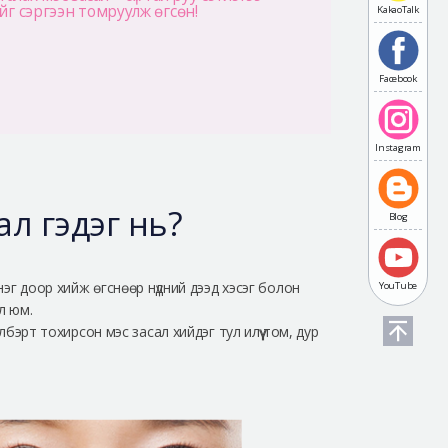
йг сэргээн томруулж өгсөн!
KakaoTalk
Facebook
Instagram
ал гэдэг нь?
Blog
нэг доор хийж өгснөөр нүдний дээд хэсэг болон
YouTube
л юм.
бэрт тохирсон мэс засал хийдэг тул илүү том, дур