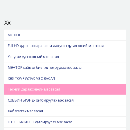
Хөх
MOTIFIT
Full HD дуран аппарат ашиглах усан дусал хөхний мэс засал
Y шугам үүсгэх хөхний мэс засал
МЭНТОР хиймэл биет хөх томруулах мэс засал
ХӨХ ТОМРУУЛАХ МЭС ЗАСАЛ
Төрсний дараах хөхний мэс засал
СЭББИН БРЭНД- хөх томруулах мэс засал
Хөх багасгах мэс засал
ЕВРО СИЛИКОН хөх томруулах мэс засал