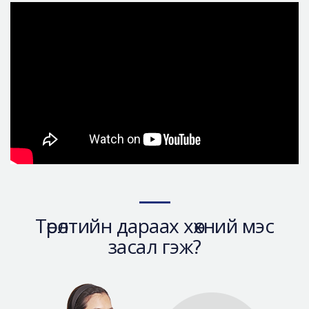
Аюулгүй гоо сайхны мэс засал
Лавлах
Real Selfie Review
Төрөлтийн дараах хөхний мэс
засал гэж?