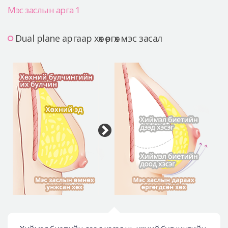
Мэс заслын арга 1
Dual plane аргаар хөх өргөх мэс засал