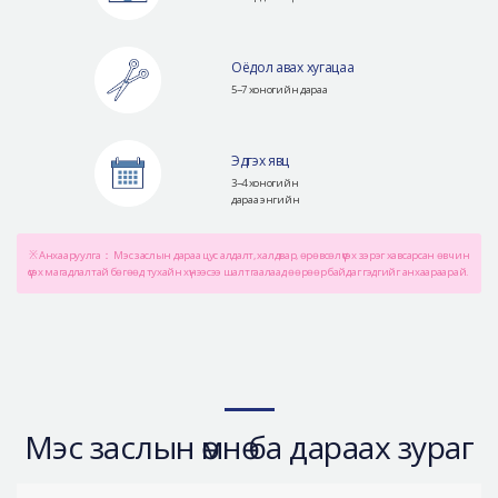
Оёдол авах хугацаа
5~7 хоногийн дараа
Эдгэх явц
3~4 хоногийн
дараа энгийн
※ Анхааруулга： Мэс заслын дараа цус алдалт, халдвар, өрөвсөл үүсэх зэрэг хавсарсан өвчин
үүсэх магадлалтай бөгөөд тухайн хүнээсээ шалтгаалаад өөрөөр байдаг гэдгийг анхаараарай.
Мэс заслын өмнө ба дараах зураг