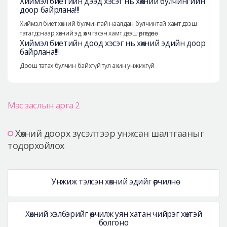
Хиймэл биетийн дээд хэсэг нь хөхний булчингийн
доор байрлана!!!
Хиймэл биет хөхний булчинтай наалдан булчинтай хамт дээш
татагдснаар хөхний эд, өөх ч гэсэн хамт дээш өргөгдөнө
Хиймэл биетийн доод хэсэг нь хөхний эдийн доор
байрлана!!!
Доош татах булчин байхгүй тул ахин унжихгүй
Мэс заслын арга 2
Хөхний доорх зүсэлтээр унжсан шалтгааныг
тодорхойлох
Унжиж тэлсэн хөхний эдийг өөрчилнө
Хөхний хэлбэрийг өөрчилж уян хатан чийрэг хөхтэй
болгоно