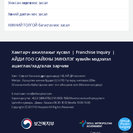
Унжсан хөх өргөх мэс засал
Хөхний давтан мэс засал
ХӨХНИЙ ТОЛГОЙ багасгах мэс засал
Хамтарч ажиллахыг хүсвэл
Franchise Inquiry
|
|
АЙДИ ГОО САЙХНЫ ЭМНЭЛЭГ хувийн мэдээлэл
ашиглах/хадгалах зарчим
Хаяг : Сөүл хот Каннам дүүрэг дусандэру 142, АЙ ДИ эмнэлэг
Метро : 3-р шугам шинса буудал (신사역) 1-р гарц, чигээрээ 200м
ID эмнэлгийн байр Цахим хаяг: mn.idhospital.com (Монгол хэл дээр)
E-mail хаяг:
mn@idhospital.com
Харилцах утас: +82-2-3496-9782,
010-3003-1568 Монгол хэлний орчуулагч
Цагийн хуваарь : Даваа ~ Баасан 08:30-18:00 Бямба 10:00-15:00
Copyright ⓒ 2017 ID Hospital All Rights Reserved.
Virtual
Plastic
Surgery
Сөүл хот