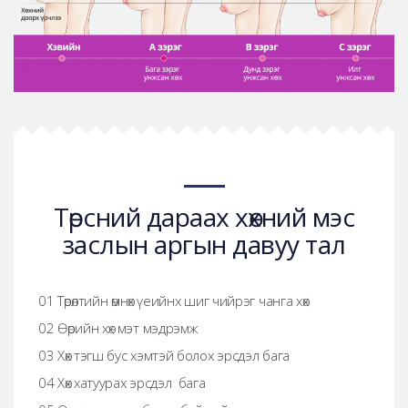
Төрсний дараах хөхний мэс
заслын аргын давуу тал
01 Төрөлтийн өмнөх үеийнх шиг чийрэг чанга хөх
02 Өөрийн хөх мэт мэдрэмж
03 Хөх тэгш бус хэмтэй болох эрсдэл бага
04 Хөх хатуурах эрсдэл бага