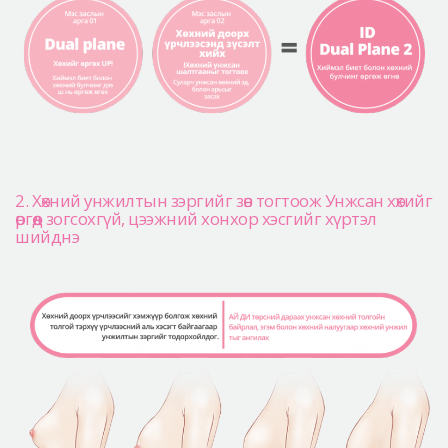
2. Хөхний унжилтын зэргийг зөв тогтоож Унжсан хөхийг
өргөөд зогсохгүй, цээжний хонхор хэсгийг хүртэл
шийднэ