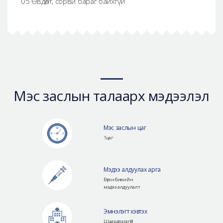
05 Өвдөлт, сорви бараг байхгүй
Мэс заслын талаарх мэдээлэл
Мэс заслын цаг
1цаг
Мэдээ алдуулах арга
Бүтэн биеийн
мэдээ алдуулалт
Эмнэлэгт хэвтэх
Шаардлагагүй