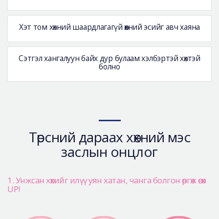
Хэт том хөхний шаардлагагүй өөхний эсийг авч хаяна
Сэтгэл хангалуун байх дур булаам хэлбэртэй хөхтэй
болно
Төрсний дараах хөхний мэс
заслын онцлог
1. Унжсан хөхийг илүү уян хатан, чанга болгон өргөж өгөх
UP!