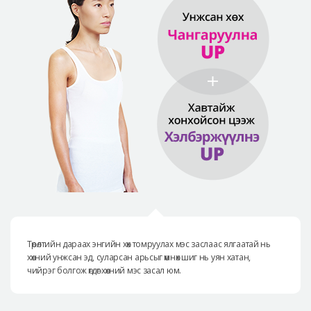
Төрөлтийн дараах энгийн хөх томруулах мэс заслаас ялгаатай нь
хөхний унжсан эд, суларсан арьсыг өмнөх шиг нь уян хатан,
чийрэг болгож өгдөг хөхний мэс засал юм.