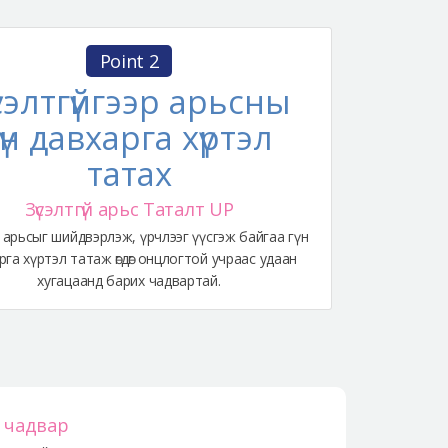
Point 2
сэлтгүйгээр арьсны
гүн давхарга хүртэл
татах
Зүсэлтгүй арьс Таталт UP
арьсыг шийдвэрлэж, үрчлээг үүсгэж байгаа гүн
рга хүртэл татаж өгдөг онцлогтой учраас удаан
хугацаанд барих чадвартай.
 чадвар