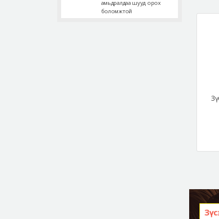
амьдралдаа шууд орох
боломжтой
Зү