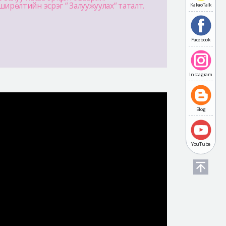
ширөлтийн эсрэг “ Залуужуулах“ таталт.
KakaoTalk
Facebook
Instagram
Blog
YouTube