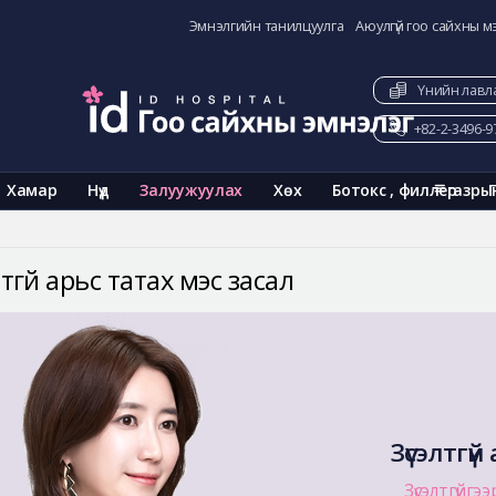
Эмнэлгийн танилцуулга
Аюулгүй гоо сайхны м
Үнийн лавл
+82-2-3496-9
Хамар
Нүд
Залуужуулах
Хөх
Ботокс , филлер
газры
лтгүй арьс татах мэс засал
Зүсэлтгүй
Зүсэлтгүйгээ