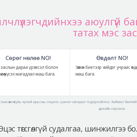
йлчлүүлэгчдийнхээ аюулгүй б
татах мэс зас
Сөрөг нөлөө NO!
Өвдөлт NO!
 заслын дараа үрэвсэл болон
Зөөлхөн биетээр хийдэг учраас өвдө
г нөлөө үүсэх магадлал маш бага.
маш бага.
слын өмнө хувь хүний арьсны онцлог, шинж чанарыг тодорхойлно. Хиймэл биетийн
дизайн гаргана.
Эцэс төгсгөлгүй судалгаа, шинжилгээ 