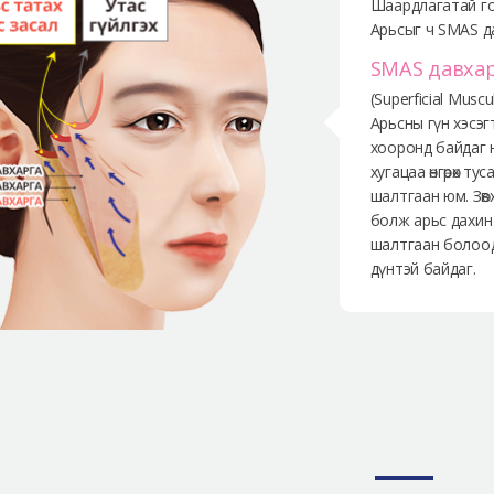
Шаардлагатай го
Арьсыг ч SMAS д
SMAS давхар
(Superficial Musc
Арьсны гүн хэсэг
хооронд байдаг 
хугацаа өнгөрөх т
шалтгаан юм. Зөвх
болж арьс дахин 
шалтгаан болоод
дүнтэй байдаг.