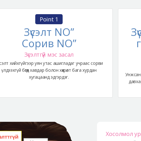
Point 1
Зүсэлт NO”
Зү
Сорив NO”
Зүсэлтгүй мэс засал
сэлт хийхгүйгээр уян утас ашигладаг учраас сорви
үлдээхгүй бөгөөд хавдар болон хөхрөлт бага хурдан
Унжсан 
хугацаанд эдгэрдэг.
давха
Хосолмол ур