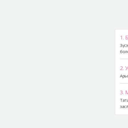
1. 
Зүсэ
бол
2. 
Арьс
3.
Тата
засл