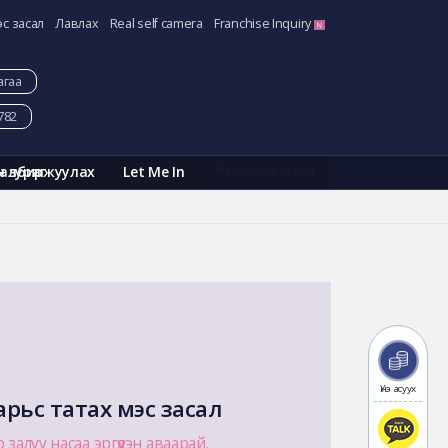
эс засал
Лавлах
Real self camera
Franchise Inquiry
агаа
782
газрын зураг
Галбиржуулах
Let Me In
н зураг
Үнэ асуух
 арьс татах мэс засал
р залуу насаа эргүүлэн аваарай.