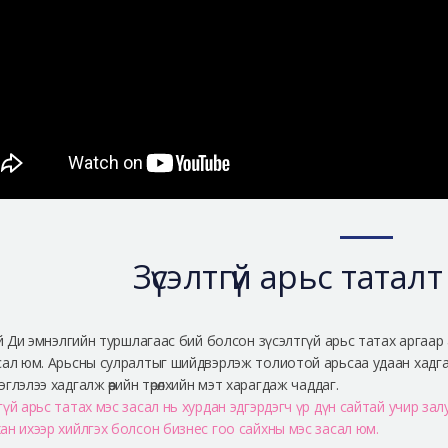
Зүсэлтгүй арьс таталт
 Ай Ди эмнэлгийн туршлагаас бий болсон зүсэлтгүй арьс татах аргаа
сал юм. Арьсны сулралтыг шийдвэрлэж толиотой арьсаа удаан хадгал
глэлээ хадгалж өөрийн төрөлхийн мэт харагдаж чаддаг.
гүй арьс татах мэс засал нь хурдан эдгэрдэгч үр дүн сайтай учир за
ан ихээр хийлгэх болсон бизнес гоо сайхны мэс засал юм.