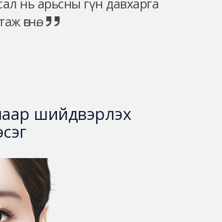
асал нь арьсны гүн давхарга
ж өгнө.
аслаар шийдвэрлэх
сэг