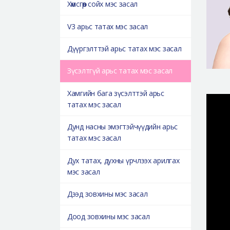
Хөмсгөөр сойх мэс засал
V3 арьс татах мэс засал
Дүүргэлттэй арьс татах мэс засал
Зүсэлтгүй арьс татах мэс засал
Хамгийн бага зүсэлттэй арьс
татах мэс засал
Дунд насны эмэгтэйчүүдийн арьс
татах мэс засал
Дух татах, духны үрчлээх арилгах
мэс засал
Дээд зовхины мэс засал
Доод зовхины мэс засал