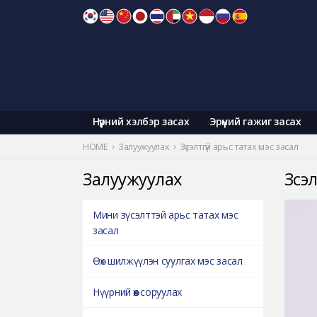
Skip
to
content
Нүүрний хэлбэр засах
Эрүүний гажиг засах
HOME
Залуужуулах
Зүсэлтгүй арьс татах мэс засал
Залуужуулах
Зүсэ
Мини зүсэлттэй арьс татах мэс
засал
Өөх шилжүүлэн суулгах мэс засал
Нүүрний өөх соруулах