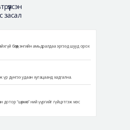
рүүлсэн
эс засал
йхгүй бөгөөд энгийн амьдралдаа эргээд шууд орох
ж үр дүнгээ удаан хугацаанд хадгална.
 дотор “шөрмөс” ний үүргийг гүйцэтгэж мэс