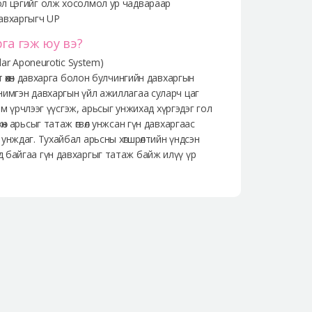
л цэгийг олж хосолмол ур чадвараар
авхаргыгч UP
га гэж юу вэ?
ular Aponeurotic System)
т өөхөн давхарга болон булчингийн давхаргын
нимгэн давхаргын үйл ажиллагаа суларч цаг
усам үрчлээг үүсгэж, арьсыг унжихад хүргэдэг гол
өн арьсыг татаж өгвөл унжсан гүн давхаргаас
унждаг. Тухайбал арьсны хөгшрөлтийн үндсэн
 байгаа гүн давхаргыг татаж байж илүү үр