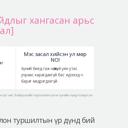
айдлыг хангасан арьс
ал]
Мэс засал хийсэн ул мөр
NO!
лт
Хүний биед гаж нөлөөгүй уян утас
учраас харагдахгүй бас хүрэхэд ч
бараг мэдрэгдэхгүй.
 зүг чиг, байршлийг харгалзан үзэж тухайн хүнд тохирсон
болон туршилтын үр дүнд бий