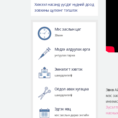
Хижээл насанд үүсдэг нүдний доод
зовхины цүлхэнг тэгшлэх
Мэс заслын цаг
30мин
Мэдээ алдуулах арга
унтуулах тариа
Эмнэлэгт хэвтэх
шаардлагагүй
Оёдол авах хугацаа
Зөвхөн
мэс за
шаардлагагүй
инээмсэ
Зүсэлт
Эдгэх явц
насных
мэс заслын дараа энгийн