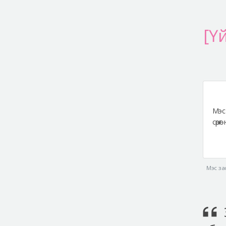
[Ү
Мэс
сөрө
Мэс за