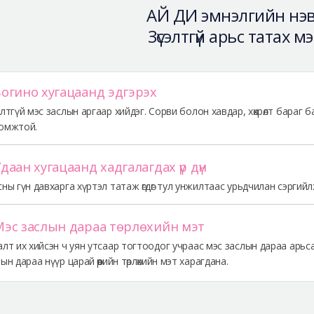
АЙ ДИ эмнэлгийн нэвт
Зүсэлтгүй арьс татах м
Богино хугацаанд эдгэрэх
лтгүй мэс заслын аргаар хийдэг. Сорви болон хавдар, хөхрөлт бараг ба
омжтой.
Удаан хугацаанд хадгалагдах үр дүн
ны гүн давхарга хүртэл татаж өгдөг тул унжилтаас урьдчилан сэргийл
 Мэс заслын дараа төрлөхийн мэт
лт их хийсэн ч уян утсаар тогтоодог учраас мэс заслын дараа арьсан
ын дараа нүүр царай өөрийн төрлөхийн мэт харагдана.