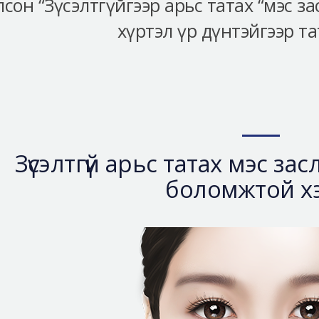
лсон “Зүсэлтгүйгээр арьс татах “мэс з
хүртэл үр дүнтэйгээр тата
Зүсэлтгүй арьс татах мэс з
боломжтой хэ