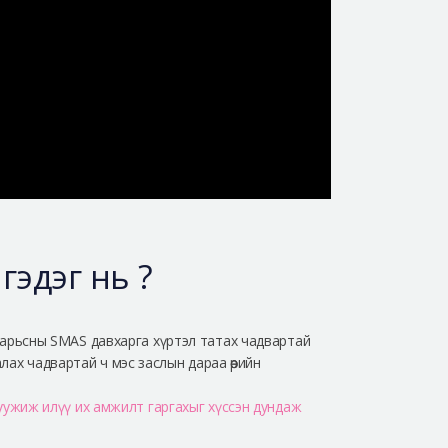
 гэдэг нь ?
р арьсны SMAS давхарга хүртэл татах чадвартай
ах чадвартай ч мэс заслын дараа өөрийн
луужиж илүү их амжилт гаргахыг хүссэн дундаж