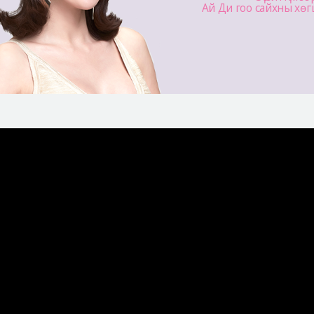
Ай Ди гоо сайхны хөг