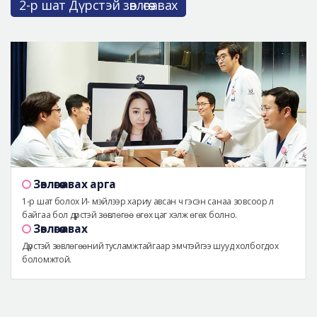
2-р шат Дүрстэй зөвлөгөө авах
Зөвлөгөө авах арга
1-р шат болох И- мэйлээр хариу авсан ч гэсэн санаа зовсоор л
байгаа бол дүрстэй зөвлөгөө өгөх цаг хэлж өгөх болно.
Зөвлөгөө авах
Дүрстэй зөвлөгөөний тусламжтайгаар эмчтэйгээ шууд холбогдох
боломжтой.