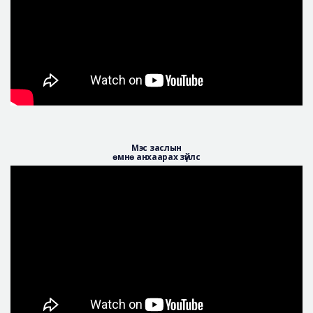
Мэс заслын
өмнө анхаарах зүйлс