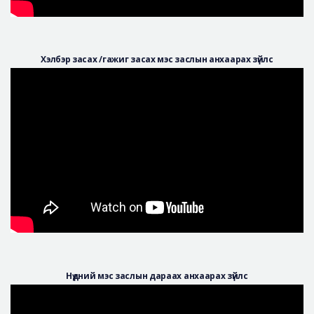
Хэлбэр засах /гажиг засах мэс заслын анхаарах зүйлс
Нүдний мэс заслын дараах анхаарах зүйлс