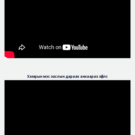
Хамрын мэс заслын дараах анхаарах зүйлс