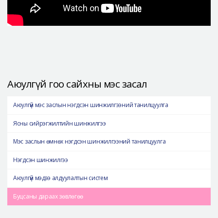
Аюулгүй гоо сайхны мэс засал
Аюулгүй мэс заслын нэгдсэн шинжилгээний танилцуулга
Ясны сийрэгжилтийн шинжилгээ
Мэс заслын өмнөх нэгдсэн шинжилгээний танилцуулга
Нэгдсэн шинжилгээ
Аюулгүй мэдээ алдуулалтын систем
Буцсаны дараах зөвлөгөө