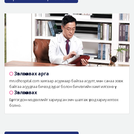
Зөвлөгөө авах арга
mn.idhospital.com хаягаар асуумаар байгаа асуулт, мөн санаа зовж
байгаа асуудлаа бичээд зураг болон бичлэгийн хамт илгээнэ үү
Зөвлөгөө авах
Бүртгэгдсэн мэдээллийг хариуцсан эмч шалгаж үзээд хариу илгээх
болно.