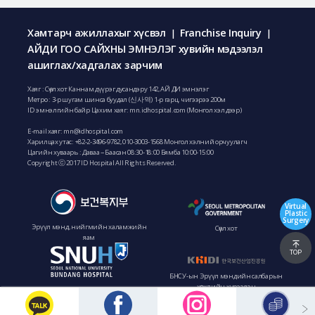
Хамтарч ажиллахыг хүсвэл
Franchise Inquiry
|
|
АЙДИ ГОО САЙХНЫ ЭМНЭЛЭГ хувийн мэдээлэл
ашиглах/хадгалах зарчим
Хаяг : Сөүл хот Каннам дүүрэг дусандэру 142, АЙ ДИ эмнэлэг
Метро : 3-р шугам шинса буудал (신사역) 1-р гарц, чигээрээ 200м
ID эмнэлгийн байр Цахим хаяг: mn.idhospital.com (Монгол хэл дээр)
E-mail хаяг:
mn@idhospital.com
Харилцах утас: +82-2-3496-9782,
010-3003-1568 Монгол хэлний орчуулагч
Цагийн хуваарь : Даваа ~ Баасан 08:30-18:00 Бямба 10:00-15:00
Copyright ⓒ 2017 ID Hospital All Rights Reserved.
Virtual
Plastic
Surgery
Эрүүл мэнд, нийгмийн халамжийн
Сөүл хот
яам
TOP
БНСУ-ын Эрүүл мэндийн салбарын
хөгжлийн хүрээлэн
Сөүл Үндэсний Их Сургуулийн Бунданг
эмнэлэг