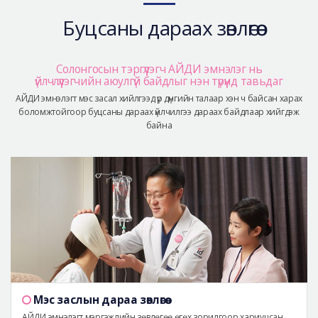
Аюулгүй гоо сайхны мэс засал
Буцсаны дараах зөвлөгөө
Лавлах
Real Selfie Review
Солонгосын тэргүүлэгч АЙДИ эмнэлэг нь
үйлчлүүлэгчийн аюулгүй байдлыг нэн түрүүнд тавьдаг
АЙДИ эмнэлэгт мэс засал хийлгээд үр дүнгийн талаар хэн ч байсан харах
боломжтойгоор буцсаны дараах үйлчилгээ дараах байдлаар хийгдэж
байна
Мэс заслын дараа зөвлөгөө
АЙДИ эмнэлэгт мэргэжлийн зөвлөгөө өгөх зорилгоор хариуцсан