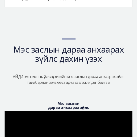
Мэс заслын дараа анхаарах
зүйлс дахин үзэх
АЙДИ эмнэлэг нь үйлчлүүлэгчийн мэс заслын дараа анхаарах зүйлс
тайлбарлан хэлэхээс гадна хэвлэж өгдөг байгаа
Мэс заслын
дараа анхаарах зүйлс