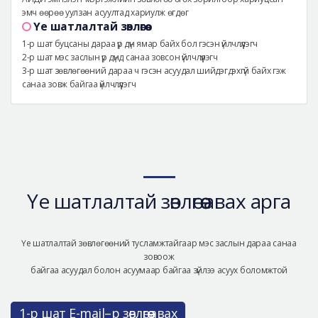
эмч өөрөө уулзан асуултад хариулж өгдөг
Үе шатлалтай зөвлөгөө
1-р шат буцсаны дараа үр дүн ямар байх бол гэсэн үйлчлүүлэгч
2-р шат мэс заслын үр дүнд санаа зовсон үйлчлүүлэгч
3-р шат зөвлөгөөний дараа ч гэсэн асуудал шийдэгдэхгүй байх гэж
санаа зовж байгаа үйлчлүүлэгч
Үе шатлалтай зөвлөгөө авах арга
Үе шатлалтай зөвлөгөөний тусламжтайгаар мэс заслын дараа санаа
зовоож
байгаа асуудал болон асуумаар байгаа зүйлээ асуух боломжтой
1-р шат E-mail–р зөвлөгөө авах