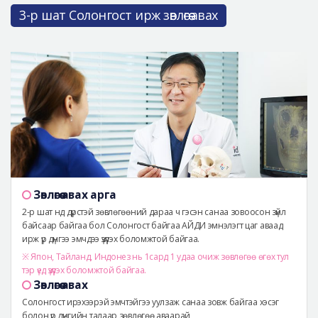
3-р шат Солонгост ирж зөвлөгөө авах
Зөвлөгөө авах арга
2-р шат нд дүрстэй зөвлөгөөний дараа ч гэсэн санаа зовоосон зүйл
байсаар байгаа бол Солонгост байгаа АЙДИ эмнэлэгт цаг аваад
ирж үр дүнгээ эмчдээ үзүүлэх боломжтой байгаа.
※ Япон, Тайланд, Индонез нь 1сард 1 удаа очиж зөвлөгөө өгөх тул
тэр үед үзүүлэх боломжтой байгаа.
Зөвлөгөө авах
Солонгост ирэхээрэй эмчтэйгээ уулзаж санаа зовж байгаа хэсэг
болон үр дүнгийн талаар зөвлөгөө аваарай