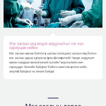
Мэс заслын үед мэдээ алдуулалтыг нэг хүн
хариуцаж хийнэ
Мэс заслын өмнөх бэлтгэл үе шатаас эхлээд мэс заслын явц болон
мэс заслын дараа эдгэрэх үе хүртэл үйлчлүүлэгчийг “мэдээ алдуулалт
өвчин намдаах эмчилгээний тасгийн” мэргэжлийн эмч
хариуцдаг. Биеийн байдлыг байнга ажиглаж үнэлгээ хийн,
аюулгүй байдлыг нь хянаж байдаг.