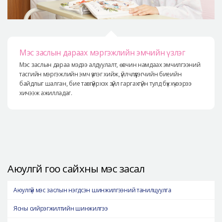
Мэс заслын дараах мэргэжлийн эмчийн үзлэг
Мэс заслын дараа мэдээ алдуулалт, өвчин намдаах эмчилгээний
тасгийн мэргэжлийн эмч үзлэг хийж, үйлчлүүлэгчийн биеийн
байдлыг шалган, бие тавгүйрхэх зүйл гаргахгүйн тулд бүх хүчээрээ
хичээж ажилладаг.
Аюулгүй гоо сайхны мэс засал
Аюулгүй мэс заслын нэгдсэн шинжилгээний танилцуулга
Ясны сийрэгжилтийн шинжилгээ