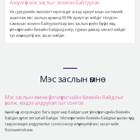
Аюулгүй мэс заслыг зохион байгуулах
Их сургуулийн эмнэлэгт хэрэглэдэг агаар ариутгалын системийг
ашиглаж мэс заслын өрөөнд 99.9% ариутгал хийдэг. Нэгдсэн
камерын зохион байгуулалтаар мэс заслын үеийн бүх үйл явц,
үйлчлүүлэгчийн биеийн байдалд хоёр, гурван давхар хяналт хийдэг
тул илүү аюулгүй мэс засал хийдэг.
Мэс заслын өмнө
Мэс заслын өмнө үйлчлүүлэгчийн биеийн байдлыг
үнэлж, мэдээ алдуулалтыг сонгох
Хүний нүүр хоорондоо бага зэрэг өөр байдаг шиг үйлчлүүлэгчдийн биеийн
байдал хүртэл ялгаатай байдаг. Үйлчлүүлэгчийн биеийн байдлыг үнэлэн түүнд
таарах мэдээ алдуулалтыг сонгосноор илүү аюулгүй мэс засал хийх
боломжтой юм.