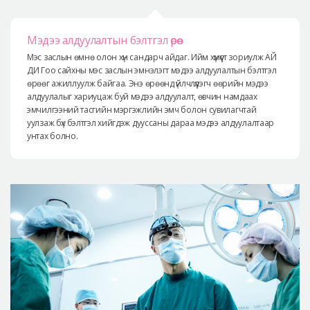
Мэдээ алдуулалтын бэлтгэл өрөө
Мэс заслын өмнө олон хүн сандарч айдаг. Ийм хүмүүст зориулж АЙ
ДИ Гоо сайхны мэс заслын эмнэлэгт мэдээ алдуулалтын бэлтгэл
өрөөг ажиллуулж байгаа. Энэ өрөөнд үйлчлүүлэгч өөрийн мэдээ
алдуулалыг хариуцаж буй мэдээ алдуулалт, өвчин намдаах
эмчилгээний тасгийн мэргэжлийн эмч болон сувилагчтай
уулзаж бүх бэлтгэл хийгдэж дууссаны дараа мэдээ алдуулалтаар
унтах болно.