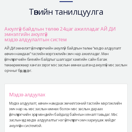
Аюулгүй гоо сайхны мэс засал
Төвийн танилцуулга
Лавлах
Real Selfie Review
Аюулгүй байдлын төлөө 24цаг ажилладаг АЙ ДИ
эмнэлгийн аюулгүй
мэдээ алдуулалтын систем
АЙ ДИ эмнэлэгт үйлчлүүлэгчийн аюулгүй байдлын төлөө “мэдээ алдуулалт
өвчин намдаах” тасгийн мэргэжлийн эмч нар ажилладаг. Мөн
үйлчлүүлэгчийн биеийн байдлыг шалгадаг хамгийн сайн багаж
төхөөрөмжөөр хангах зэрэг мэс заслын өмнөх шатанд аюулгүй мэс заслын
орчныг бүрдүүлдэг.
Мэдээ алдуулах
Мэдээ алдуулалт, өвчин намдаах эмчилгээний тасгийн мэргэжлийн
эмч нар нь мэс заслын өмнөх болон мэс заслын дараах
үйлчлүүлэгчийн эрүүл мэндийн байдалд байнгын хяналт тавьдаг. Мэс
заслын үед мэдээ алдуулалтыг нэг үйлчлүүлэгч эмч хариуцаж хийдэг
аюулгүйн системтэй.