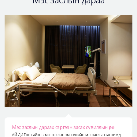
Мэс заслын дараа
Мэс заслын дараах сэргээн засах сувиллын өрөө
АЙ ДИ Гоо сайхны мэс заслын эмнэлгийн мэс заслын танхимд