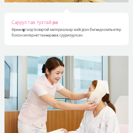
Саруул тав тухтай өрөө
Өрөөнүүд галд тэсвэртэй материалаар хийгдсэн бөгөөд компьютер
болон интернет төхөөрөмж суурилуулсан.