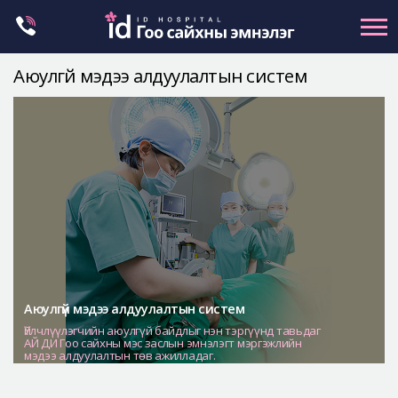
Skip
to
content
Аюулгүй мэдээ алдуулалтын систем
Нүүрний хэлбэр засах
Эрүүний гажиг засах
Хамар
Нүд
Залуужуулах
Хөх
Ботокс , филлер
Аюулгүй мэдээ алдуулалтын систем
Галбиржуулах
Үйлчлүүлэгчийн аюулгүй байдлыг нэн тэргүүнд тавьдаг
АЙ ДИ Гоо сайхны мэс заслын эмнэлэгт мэргэжлийн
Let Me In
мэдээ алдуулалтын төв ажилладаг.
Эмнэлгийн танилцуулга