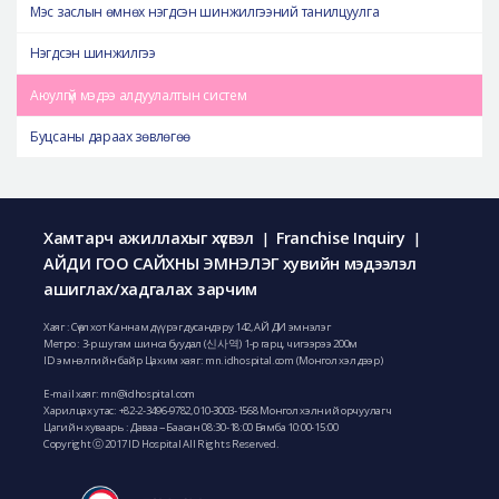
Мэс заслын өмнөх нэгдсэн шинжилгээний танилцуулга
Нэгдсэн шинжилгээ
Аюулгүй мэдээ алдуулалтын систем
Буцсаны дараах зөвлөгөө
Хамтарч ажиллахыг хүсвэл
Franchise Inquiry
|
|
АЙДИ ГОО САЙХНЫ ЭМНЭЛЭГ хувийн мэдээлэл
ашиглах/хадгалах зарчим
Хаяг : Сөүл хот Каннам дүүрэг дусандэру 142, АЙ ДИ эмнэлэг
Метро : 3-р шугам шинса буудал (신사역) 1-р гарц, чигээрээ 200м
ID эмнэлгийн байр Цахим хаяг: mn.idhospital.com (Монгол хэл дээр)
E-mail хаяг:
mn@idhospital.com
Харилцах утас:
+82-2-3496-9782
,
010-3003-1568
Монгол хэлний орчуулагч
Цагийн хуваарь : Даваа ~ Баасан 08:30-18:00 Бямба 10:00-15:00
Copyright ⓒ 2017 ID Hospital All Rights Reserved.