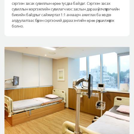
сэргээн засах сувиллын өрөө тусдаа байдаг. Сэргээн засах
сувиллын мэргэжлийн сувилагч мэс заслын дараа үйлчлүүлэгчийн
биеийн байдлыг сайжиртал 1:1 анхаарч ажиглах ба мэдээ
алдуулалтаас бүрэн сэргэсний дараа энгийн өрөө рүү шилжүүлэх
болно.