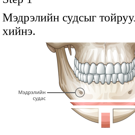
Мэдрэлийн судсыг тойруул
хийнэ.