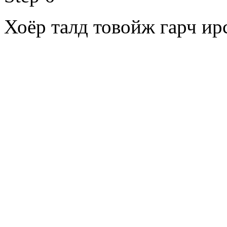
Хоёр талд товойж гарч ирс