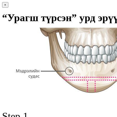
×
“Урагш түрсэн” урд эрү
Step 1