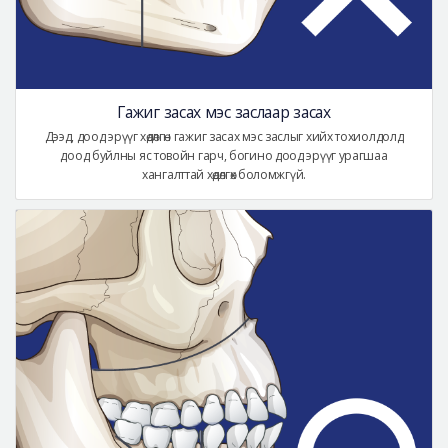
Гажиг засах мэс заслаар засах
Дээд, доод эрүүг хөдөлгөн гажиг засах мэс заслыг хийх тохиолдолд
доод буйлны яс товойн гарч, богино доод эрүүг урагшаа
хангалттай хөдөлгөх боломжгүй.