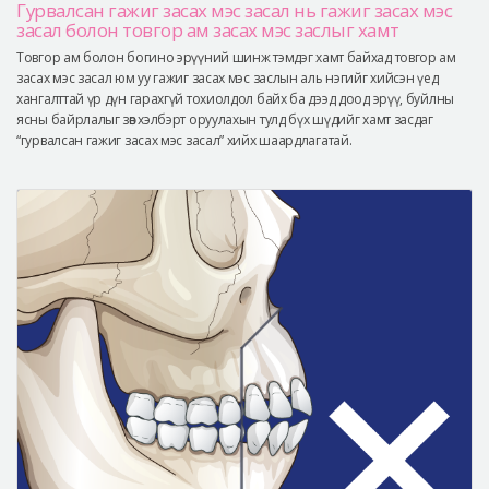
Гурвалсан гажиг засах мэс засал нь гажиг засах мэс
засал болон товгор ам засах мэс заслыг хамт
Товгор ам болон богино эрүүний шинж тэмдэг хамт байхад товгор ам
засах мэс засал юм уу гажиг засах мэс заслын аль нэгийг хийсэн үед
хангалттай үр дүн гарахгүй тохиолдол байх ба дээд доод эрүү, буйлны
ясны байрлалыг зөв хэлбэрт оруулахын тулд бүх шүдийг хамт засдаг
“гурвалсан гажиг засах мэс засал” хийх шаардлагатай.