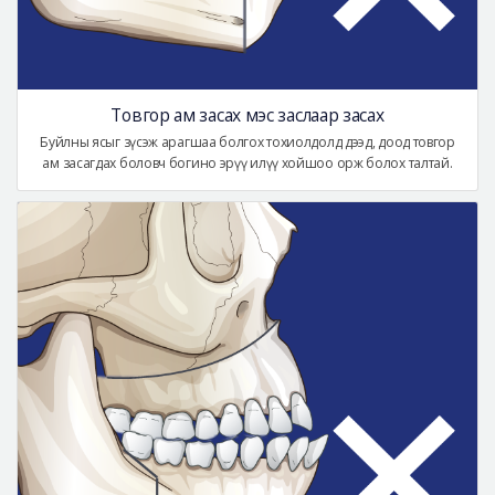
Товгор ам засах мэс заслаар засах
Буйлны ясыг зүсэж арагшаа болгох тохиолдолд дээд, доод товгор
ам засагдах боловч богино эрүү илүү хойшоо орж болох талтай.