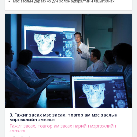
Мэс заслын дараах үр дүн болон эдгэрэлтийн явцыг хянах
3. Гажиг засах мэс засал, товгор ам мэс заслын
мэргэжлийн эмнэлэг
Гажиг засах, товгор ам засах нарийн мэргэжлийн
эмнэлэг