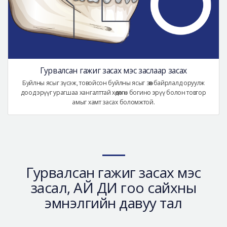
Гурвалсан гажиг засах мэс заслаар засах
Буйлны ясыг зүсэж, товойсон буйлны ясыг зөв байрлалд оруулж
доод эрүүг урагшаа хангалттай хөдөлгөн богино эрүү болон товгор
амыг хамт засах боломжтой.
Гурвалсан гажиг засах мэс
засал, АЙ ДИ гоо сайхны
эмнэлгийн давуу тал