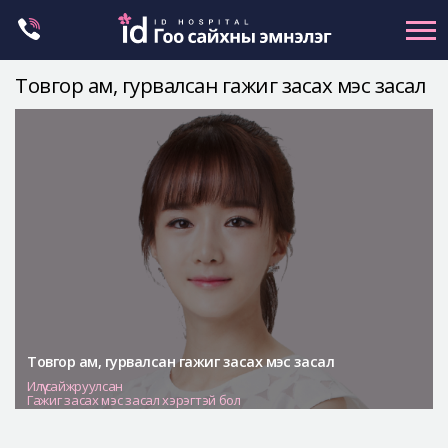
Skip
to
content
Товгор ам, гурвалсан гажиг засах мэс засал
Нүүрний хэлбэр засах
Эрүүний гажиг засах
Хамар
Нүд
Залуужуулах
Хөх
Ботокс , филлер
Галбиржуулах
Товгор ам, гурвалсан гажиг засах мэс засал
Илүү сайжруулсан
Let Me In
Гажиг засах мэс засал хэрэгтэй бол
Эмнэлгийн танилцуулга