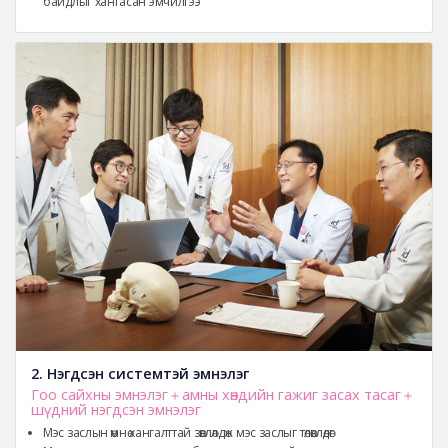
байдлыг хангасан эмчилгээ
2. Нэгдсэн системтэй эмнэлэг
Гоо сайхны эмнэлэг＋амны хөндийн гажиг засах тасаг＋
шүдний нэгдсэн эмнэлэг
Мэс заслын өмнө хангалттай зөвлөлдөж мэс заслыг төлөвлөдөг