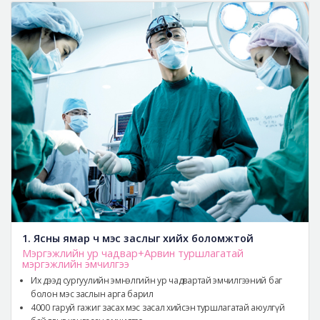
1. Ясны ямар ч мэс заслыг хийх боломжтой
Мэргэжлийн ур чадвар+Арвин туршлагатай
мэргэжлийн эмчилгээ
Их дээд сургуулийн эмнэлгийн ур чадвартай эмчилгээний баг
болон мэс заслын арга барил
4000 гаруй гажиг засах мэс засал хийсэн туршлагатай аюулгүй