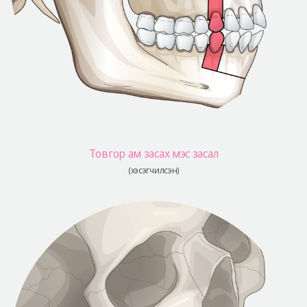
Товгор ам засах мэс засал
(хэсэгчилсэн)