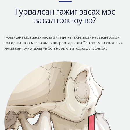
Аюулгүй гоо сайхны мэс засал
Гурвалсан гажиг засах мэс
Лавлах
засал гэж юу вэ?
Real Selfie Review
Гурвалсан гажиг засах мэс засал гэдэг нь гажиг засах мэс засал болон
товгор ам засах мэс заслын хавсарсан арга юм. Товгор амны хэмжээ их
хэмжээтэй тохиолдолд мөн богино эрүүтэй тохиолдолд хийдэг.