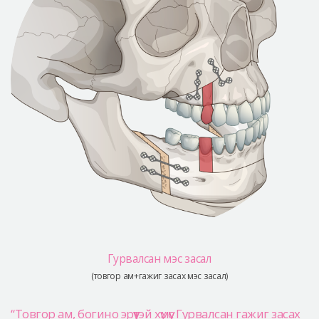
Гурвалсан мэс засал
(товгор ам+гажиг засах мэс засал)
“Товгор ам, богино эрүүтэй хүмүүс Гурвалсан гажиг засах