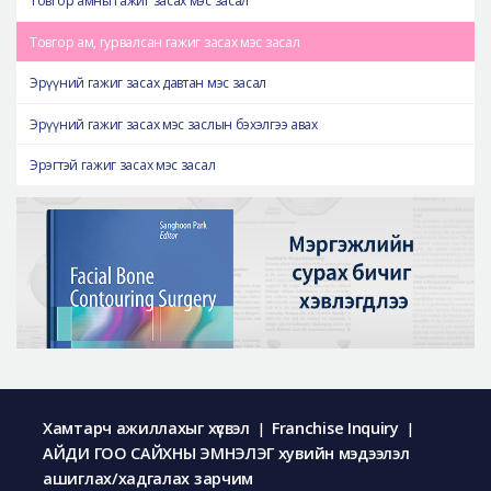
Товгор амны гажиг засах мэс засал
Товгор ам, гурвалсан гажиг засах мэс засал
Эрүүний гажиг засах давтан мэс засал
Эрүүний гажиг засах мэс заслын бэхэлгээ авах
Эрэгтэй гажиг засах мэс засал
Хамтарч ажиллахыг хүсвэл
Franchise Inquiry
|
|
АЙДИ ГОО САЙХНЫ ЭМНЭЛЭГ хувийн мэдээлэл
ашиглах/хадгалах зарчим