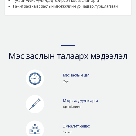
Тухайн үйлчлүүлэгчдэд тохирсон мэс заслын арга
Гажиг засах мэс заслын мэргэжлийн ур чадвар, туршлагатай.
Мэс заслын талаарх мэдээлэл
Мэс заслын цаг
2 цаг
Мэдээ алдуулах арга
Бүтэн биеийн
Эмнэлэгт хэвтэх
1хоног