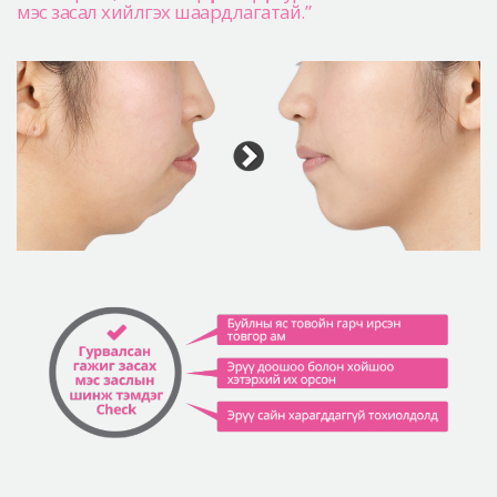
мэс засал хийлгэх шаардлагатай.”