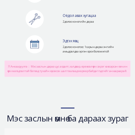
Оёдол авах хугацаа
2 долоо хоногийн дараа
Эдгэх явц
2 долоо хоногоос 1 сарын дараа энгийн
амьдралдаа эргэн орох боломжтой
※ Анхааруулга： Мэс заслын дараа цус алдалт, халдвар, өрөвсөл үүсэх зэрэг хавсарсан өвчин
үүсэх магадлалтай бөгөөд тухайн хүнээсээ шалтгаалаад өөрөөр байдаг гэдгийг анхаараарай.
Мэс заслын өмнө ба дараах зураг