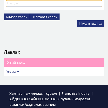
Аюулгүй гоо сайхны мэс засал
Лавлах
Бичвэр харах
Жагсаалт харах
Real Selfie Review
Нууц үг шалгах
Лавлах
Онлайн зөвлөгөө
Үнэ асуух
Хамтарч ажиллахыг хүсвэл
Franchise Inquiry
|
|
АЙДИ ГОО САЙХНЫ ЭМНЭЛЭГ хувийн мэдээлэл
ашиглах/хадгалах зарчим