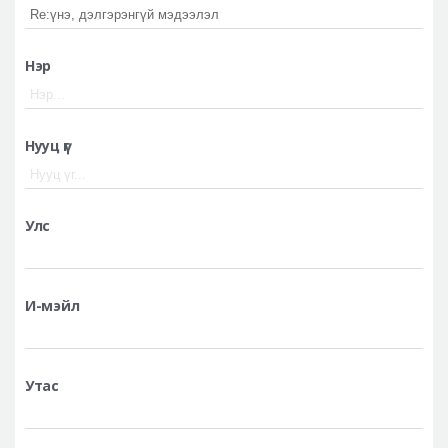
Аюулгүй гоо сайхны мэс засал
Лавлах
Нэр
Real Selfie Review
Нууц үг
Улс
И-мэйл
Утас