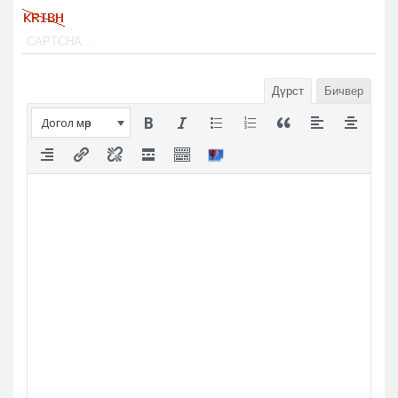
Дүрст
Бичвер
Догол мөр