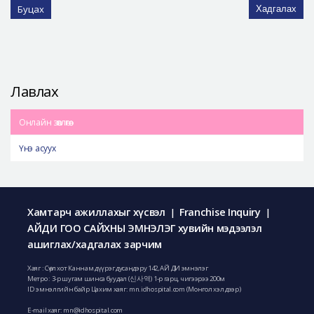
Буцах
Хадгалах
Лавлах
Онлайн зөвлөгөө
Үнэ асуух
Хамтарч ажиллахыг хүсвэл
Franchise Inquiry
|
|
АЙДИ ГОО САЙХНЫ ЭМНЭЛЭГ хувийн мэдээлэл
ашиглах/хадгалах зарчим
Хаяг : Сөүл хот Каннам дүүрэг дусандэру 142, АЙ ДИ эмнэлэг
Метро : 3-р шугам шинса буудал (신사역) 1-р гарц, чигээрээ 200м
ID эмнэлгийн байр Цахим хаяг: mn.idhospital.com (Монгол хэл дээр)
E-mail хаяг:
mn@idhospital.com