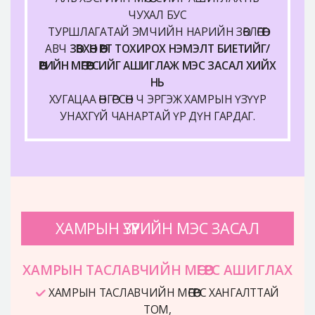
ЧУХАЛ БУС
ТУРШЛАГАТАЙ ЭМЧИЙН НАРИЙН ЗӨВЛӨГӨӨГ
АВЧ
ЗӨВХӨН ӨӨРТ ТОХИРОХ НЭМЭЛТ БИЕТИЙГ/
ӨӨРИЙН МӨГӨӨРСИЙГ АШИГЛАЖ МЭС ЗАСАЛ ХИЙХ
НЬ
ХУГАЦАА ӨНГӨРСӨН Ч ЭРГЭЖ ХАМРЫН ҮЗҮҮР
УНАХГҮЙ ЧАНАРТАЙ ҮР ДҮН ГАРДАГ.
ХАМРЫН ҮЗҮҮРИЙН МЭС ЗАСАЛ
ХАМРЫН ТАСЛАВЧИЙН МӨГӨӨРС АШИГЛАХ
ХАМРЫН ТАСЛАВЧИЙН МӨГӨӨРС ХАНГАЛТТАЙ
ТОМ,