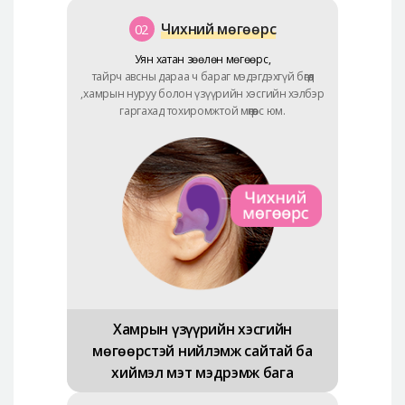
Чихний мөгөөрс
02
Уян хатан зөөлөн мөгөөрс,
тайрч авсны дараа ч бараг мэдэгдэхгүй бөгөөд
,хамрын нуруу болон үзүүрийн хэсгийн хэлбэр
гаргахад тохиромжтой мөгөөрс юм.
Хамрын үзүүрийн хэсгийн
мөгөөрстэй нийлэмж сайтай ба
хиймэл мэт мэдрэмж бага