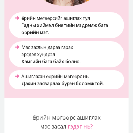
Өөрийн мөгөөрсийг 
ашиглах тул
Гадны хиймэл биетийн мэдрэмж бага 
өөрийн мэт.
Мэс заслын дараа гарах 
эрсдэл хүндрэл
Хамгийн бага байх болно.
Ашигласан өөрийн мөгөөрс нь
Дахин засварлах бүрэн боломжтой.
Өөрийн мөгөөрс ашиглах
мэс засал
гэдэг нь?