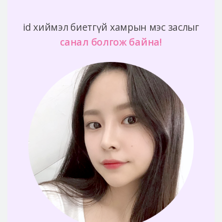
id хиймэл биетгүй хамрын мэс заслыг
санал болгож байна!