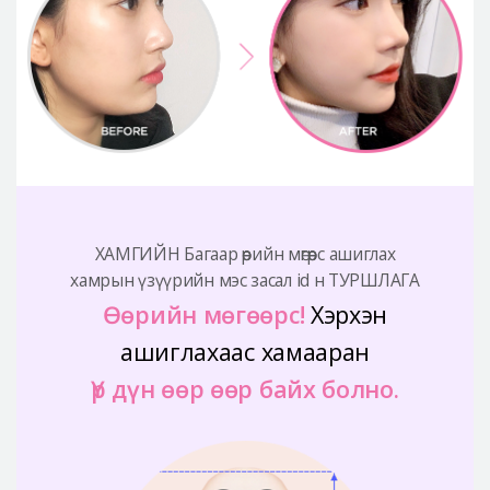
ХАМГИЙН Багаар өөрийн мөгөөрс ашиглах
хамрын үзүүрийн мэс засал id н ТУРШЛАГА
Өөрийн мөгөөрс!
Хэрхэн
ашиглахаас хамааран
Үр дүн өөр өөр байх болно.