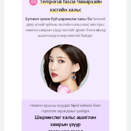
Temporial fascia Чамархайн
04
хэсгийн хальс
Булчинг хучиж буй шөрмөслөг хальс ба
Чихний
дээр үсний хуйхны хэсгийн хальснаас авч Арьс
нимгэн хамрын үзүүр хэсгийг дахин боож өгөх үед
ашиглахад тохиромжтой байдаг.
Нимгэн арьсны асуудал бүхий хиймэл биет
гэрэлтэж харагдахыг шийдэх
Шөрмөслөг хальс ашиглан
хамрын үзүүр