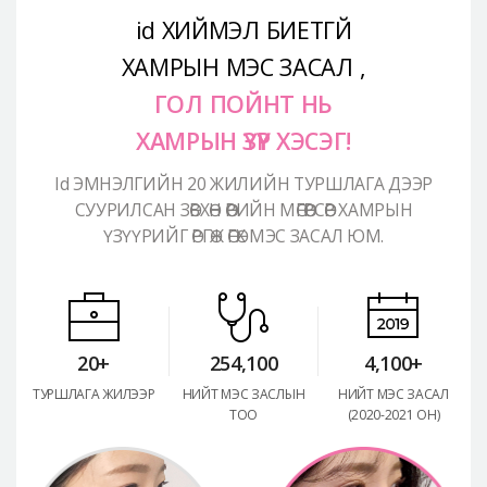
Аюулгүй гоо сайхны мэс засал
id ХИЙМЭЛ БИЕТГҮЙ
Лавлах
ХАМРЫН МЭС ЗАСАЛ ,
Real Selfie Review
ГОЛ ПОЙНТ НЬ
ХАМРЫН ҮЗҮҮР ХЭСЭГ!
Id ЭМНЭЛГИЙН 20 ЖИЛИЙН ТУРШЛАГА ДЭЭР
СУУРИЛСАН ЗӨВХӨН ӨӨРИЙН МӨГӨӨРСӨӨР ХАМРЫН
ҮЗҮҮРИЙГ ӨРГӨЖ ӨГӨХ МЭС ЗАСАЛ ЮМ.
20+
254,100
4,100+
ТУРШЛАГА ЖИЛЭЭР
НИЙТ МЭС ЗАСЛЫН
НИЙТ МЭС ЗАСАЛ
ТОО
(2020-2021 ОН)