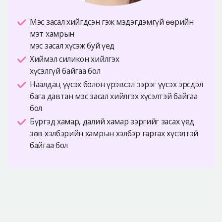
Мэс засал хийгдсэн гэж мэдэгдэмгүй өөрийн
мэт хамрын
мэс засал хүсэж буй үед
Хиймэл силикон хийлгэх
хүсэлгүй байгаа бол
Наалдац үүсэх болон үрэвсэл зэрэг үүсэх эрсдэл
бага давтан мэс засал хийлгэх хүсэлтэй байгаа
бол
Бүргэд хамар, далий хамар зэргийг засах үед
зөв хэлбэрийн хамрын хэлбэр гаргах хүсэлтэй
байгаа бол