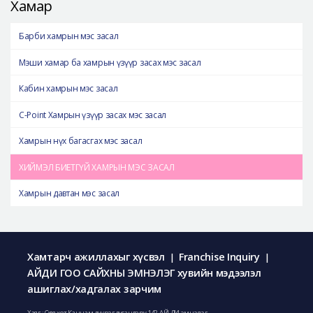
Хамар
Барби хамрын мэс засал
Мэши хамар ба хамрын үзүүр засах мэс засал
Кабин хамрын мэс засал
C-Point Хамрын үзүүр засах мэс засал
Хамрын нүх багасгах мэс засал
ХИЙМЭЛ БИЕТГҮЙ ХАМРЫН МЭС ЗАСАЛ
Хамрын давтан мэс засал
Хамтарч ажиллахыг хүсвэл
Franchise Inquiry
|
|
АЙДИ ГОО САЙХНЫ ЭМНЭЛЭГ хувийн мэдээлэл
ашиглах/хадгалах зарчим
Хаяг : Сөүл хот Каннам дүүрэг дусандэру 142, АЙ ДИ эмнэлэг