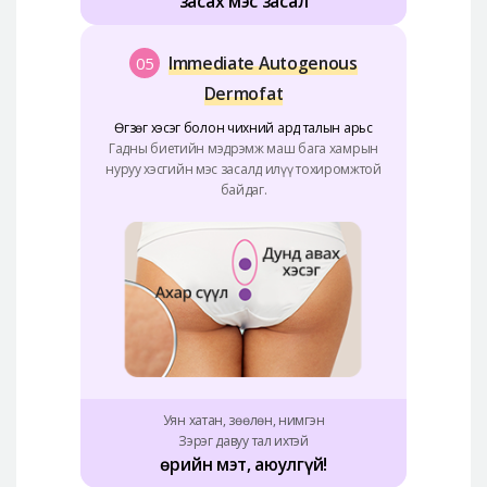
засах мэс засал
Immediate Autogenous
05
Dermofat
Өгзөг хэсэг болон чихний
ард талын арьс
Гадны биетийн мэдрэмж маш бага хамрын
нуруу хэсгийн мэс засалд илүү тохиромжтой
байдаг.
Уян хатан, зөөлөн, нимгэн
Зэрэг давуу тал ихтэй
Өөрийн мэт, аюулгүй!