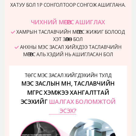
ХАТУУ БОЛ 1Р СОНГОЛТООР СОНГОЖ АШИГЛАНА.
ЧИХНИЙ МӨГӨӨРС АШИГЛАХ
ХАМРЫН ТАСЛАВЧИЙН МӨГӨӨРС ЖИЖИГ БОЛООД
ХЭТ ЗӨӨЛӨН БОЛ
АНХНЫ МЭС ЗАСАЛ ХИЙХДЭЭ ТАСЛАВЧИЙН
МӨГӨӨРС АЛЬ ХЭДИЙ НЬ АШИГЛАСАН БОЛ
ТӨГС МЭС ЗАСАЛ ХИЙГДЭХИЙН ТУЛД
МЭС ЗАСЛЫН ӨМНӨ, ТАСЛАВЧИЙН
МӨГӨӨРС ХЭМЖЭЭ ХАНГАЛТТАЙ
ЭСЭХИЙГ
ШАЛГАХ БОЛОМЖТОЙ
ЭСЭХ?