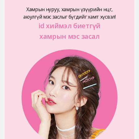
Хамрын нуруу, хамрын үзүүрийн өнцөг,
аюулгүй мэс заслыг бүгдийг хамт хүсвэл!
id хиймэл биетгүй
хамрын мэс засал