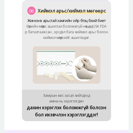
Хиймэл арьс/хиймэл мөгөөрс
06
Жинхэнэ арьстай хамгийн ойр бүтэц бүхий биет
Өөрийн мөгөөрс ашиглах боломжгүй нөхцөлдUSA FDA
р баталгаажсан , эрсдэл бага хиймэл арьс болон
хиймэл мөгөөрсийг ашигладаг.
Хамрын мэс засал хийгдээд
өмнө нь хэрэглэгдэн
дахин хэрэглэх боломжгүй болсон
бол ихэвчлэн хэрэглэгддэг!