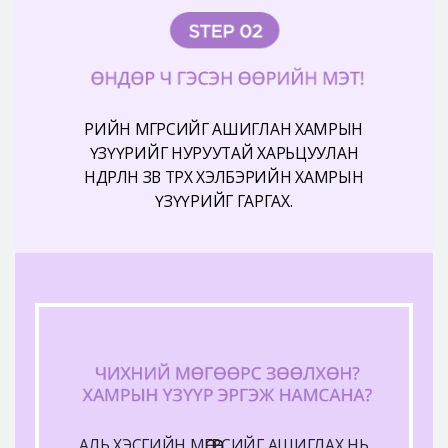
ӨӨРИЙН МӨГӨӨРСИЙГ АШИГЛАН ХАМРЫН
ҮЗҮҮРИЙГ НУРУУТАЙ ХАРЬЦУУЛАН
ӨНДӨРЛӨН ЗӨВ ТӨРХ ХЭЛБЭРИЙН ХАМРЫН
ҮЗҮҮРИЙГ ГАРГАХ.
АЛЬ ХЭСГИЙН МӨГӨӨРСИЙГ АШИГЛАХ НЬ