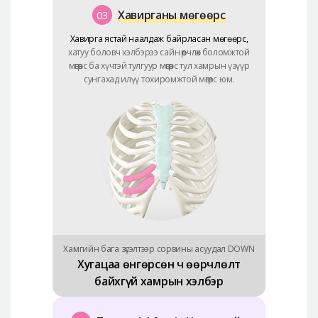
Хавирганы мөгөөрс
03
Хавирга ястай наалдаж байрласан мөгөөрс,
хатуу боловч хэлбэрээ сайн өөрчлөх боломжтой
мөгөөрс ба хүчтэй тулгуур мөгөөрс тул хамрын үзүүр
сунгахад илүү тохиромжтой мөгөөрс юм.
Хамгийн бага зүсэлтээр сорвины асуудал DOWN
Хугацаа өнгөрсөн ч өөрчлөлт
байхгүй
хамрын хэлбэр