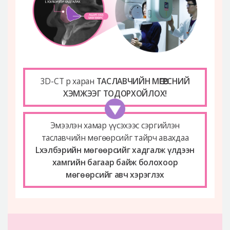
3D-CT р харан
ТАСЛАВЧИЙН МӨГӨӨРСНИЙ
ХЭМЖЭЭГ ТОДОРХОЙЛОХ!
Эмээлэн хамар үүсэхээс сэргийлэн
таславчийн мөгөөрсийг тайрч авахдаа
Lхэлбэрийн мөгөөрсийг хадгалж үлдээн
хамгийн багаар байж болохоор
мөгөөрсийг авч хэрэглэх