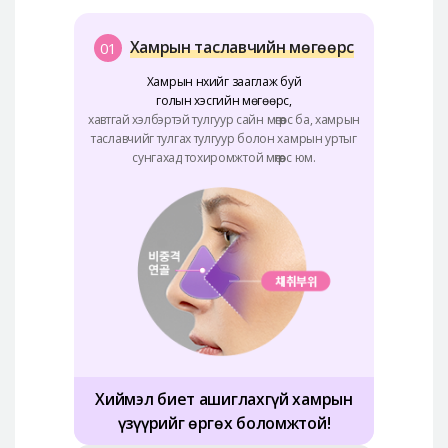
Хамрын таславчийн мөгөөрс
01
Хамрын нүхийг зааглаж буй
голын хэсгийн мөгөөрс,
хавтгай хэлбэртэй тулгуур сайн мөгөөрс ба, хамрын
таславчийг тулгах тулгуур болон хамрын уртыг
сунгахад тохиромжтой мөгөөрс юм.
Хиймэл биет ашиглахгүй хамрын
үзүүрийг өргөх боломжтой!