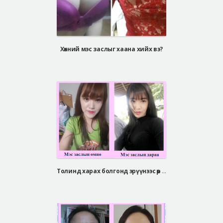
Хөхний мэс заслыг хаана хийх вэ?
Толинд харах болгонд эрүүнээс өөр зүйл харагдахгүй ....