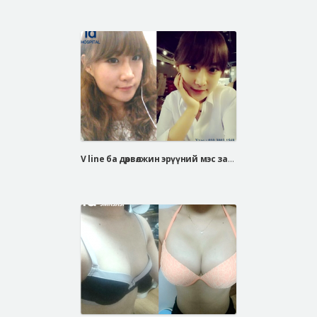
V line ба дөрвөлжин эрүүний мэс засал