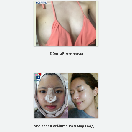
ID Хөхний мэс засал
Мэс засал хийлгэснээ ч мартаад нэмээд нүдний булчин чангалах мэс засал хийлгэх гэж байгаа шүү хэхэ Хүний шунал аа гэж