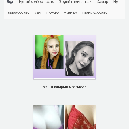
Бүгд
Нүүрний хэлбэр засах
Эрүүний гажиг засах
Хамар
Нүд
Аюулгүй гоо сайхны мэс засал
Залуужуулах
Хөх
Ботокс
филлер
Галбиржуулах
Лавлах
Real Selfie Review
Мэши хамрын мэс засал