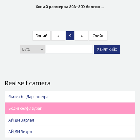
Хөхний размераа 80A~80D болгож томруулсан.
Эхний
«
9
»
Сүүлийн
Хайлт хийх
Real self camera
Өмнөх ба Дараах зураг
Бодит селфи зураг
АЙ ДИ Зарлал
АЙ ДИ Видео