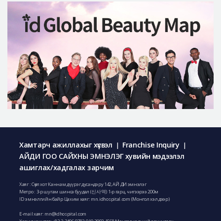
Хамтарч ажиллахыг хүсвэл
Franchise Inquiry
|
|
АЙДИ ГОО САЙХНЫ ЭМНЭЛЭГ хувийн мэдээлэл
ашиглах/хадгалах зарчим
Хаяг : Сөүл хот Каннам дүүрэг дусандэру 142, АЙ ДИ эмнэлэг
Метро : 3-р шугам шинса буудал (신사역) 1-р гарц, чигээрээ 200м
ID эмнэлгийн байр Цахим хаяг: mn.idhospital.com (Монгол хэл дээр)
E-mail хаяг:
mn@idhospital.com