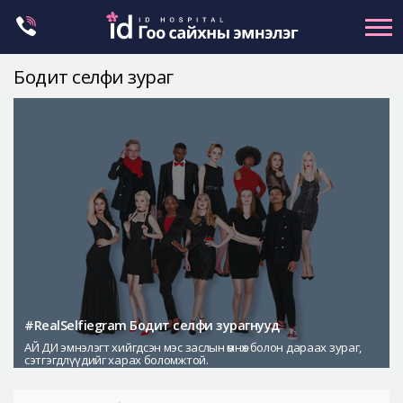
Skip
to
content
Бодит селфи зураг
Нүүрний хэлбэр засах
Эрүүний гажиг засах
Хамар
Нүд
Залуужуулах
Хөх
Ботокс , филлер
Галбиржуулах
#RealSelfiegram Бодит селфи зурагнууд
АЙ ДИ эмнэлэгт хийгдсэн мэс заслын өмнөх болон дараах зураг,
Let Me In
сэтгэгдлүүдийг харах боломжтой.
Эмнэлгийн танилцуулга