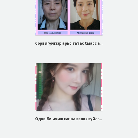
Сорвигүйгээр арьс татах Смасс арьс таталт
Одоо би ичиж санаа зовох зүйлгүй өөртөө итгэлтэй амьдарч байгаа