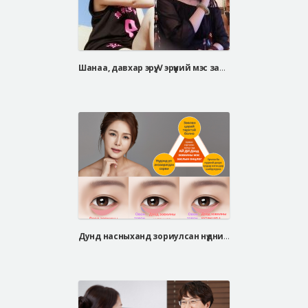
Шанаа, давхар эрүү, V эрүүний мэс засал/ Тэр үнэхээр хөөрхөн болжээ
Дунд насныханд зориулсан нүдний доод өөх тараах мэс засал