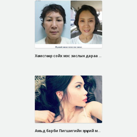
Хөмсгөөр сойх мэс заслын дараа / Чон хуа сон
Амьд барби Пигшигийн эрүүний мэс заслын дараа