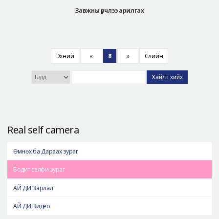
Завжны үрчлээ арилгах
Эхний
«
8
»
Сүүлийн
Хайлт хийх
Real self camera
Өмнөх ба Дараах зураг
Бодит селфи зураг
АЙ ДИ Зарлал
АЙ ДИ Видео