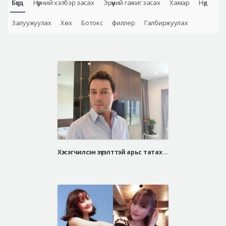
Бүгд
Нүүрний хэлбэр засах
Эрүүний гажиг засах
Хамар
Нүд
Аюулгүй гоо сайхны мэс засал
Залуужуулах
Хөх
Ботокс
филлер
Галбиржуулах
Лавлах
Real Selfie Review
Хэсэгчилсэн зүсэлттэй арьс татах мэс засал