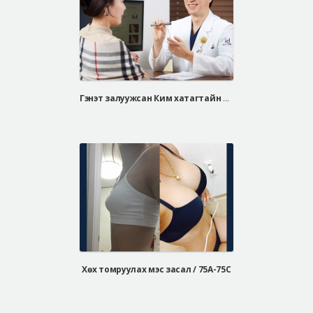
Гэнэт залуужсан Ким хатагтайн нүүрний үрчлээ, завжны үрчлээнээсээ салсан нууц арга
Хөх томруулах мэс засал / 75А-75С