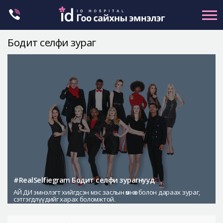
Skip
to
content
Бодит селфи зураг
Нүүрний хэлбэр засах
Эрүүний гажиг засах
Хамар
Нүд
Залуужуулах
Хөх
Ботокс , филлер
Галбиржуулах
#RealSelfiegram Бодит селфи зурагнууд
АЙ ДИ эмнэлэгт хийгдсэн мэс заслын өмнөх болон дараах зураг,
Let Me In
сэтгэгдлүүдийг харах боломжтой.
Эмнэлгийн танилцуулга