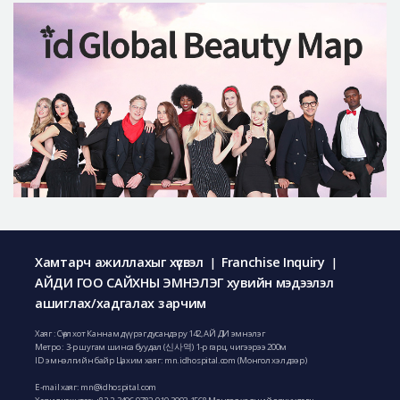
Хамтарч ажиллахыг хүсвэл
Franchise Inquiry
|
|
АЙДИ ГОО САЙХНЫ ЭМНЭЛЭГ хувийн мэдээлэл
ашиглах/хадгалах зарчим
Хаяг : Сөүл хот Каннам дүүрэг дусандэру 142, АЙ ДИ эмнэлэг
Метро : 3-р шугам шинса буудал (신사역) 1-р гарц, чигээрээ 200м
ID эмнэлгийн байр Цахим хаяг: mn.idhospital.com (Монгол хэл дээр)
E-mail хаяг:
mn@idhospital.com