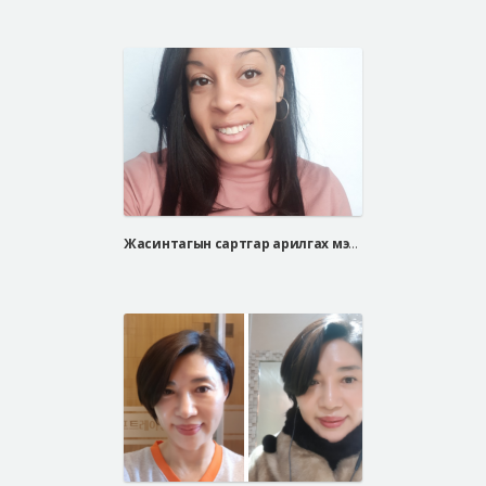
Жасинтагын сартгар арилгах мэс засал