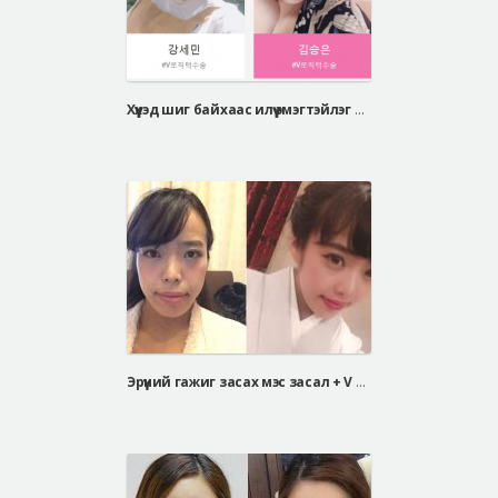
Хүүхэд шиг байхаас илүү эмэгтэйлэг байхыг илүү үзсэн учир мэс засал хийлгэх болсон.
Эрүүний гажиг засах мэс засал + V хэлбэрийн эрүүний мэс засал