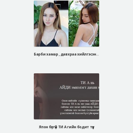
Барби хамар , давхраа хийлгэсэн Тайланд дуучны бодит түүх
Япон бүсгүй ТИ А гийн бодит түүх