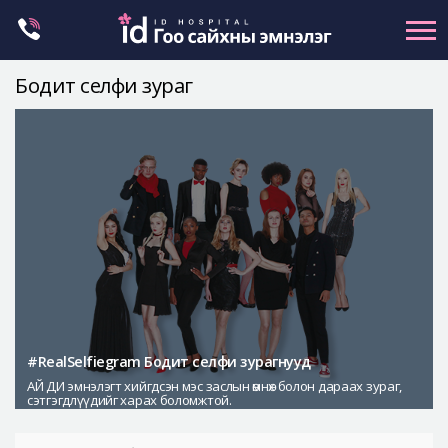
Skip
to
content
Бодит селфи зураг
Нүүрний хэлбэр засах
Эрүүний гажиг засах
Хамар
Нүд
Залуужуулах
Хөх
Ботокс , филлер
Галбиржуулах
#RealSelfiegram Бодит селфи зурагнууд
АЙ ДИ эмнэлэгт хийгдсэн мэс заслын өмнөх болон дараах зураг,
Let Me In
сэтгэгдлүүдийг харах боломжтой.
Эмнэлгийн танилцуулга