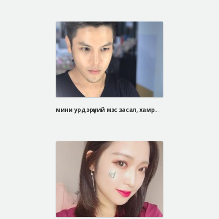
мини урд эрүүний мэс засал, хамрын давтан мэс засал, арьс чангалах мэс засал