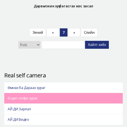
Дөрвөлжин эрүү багасгах мэс засал
Эхний
«
7
»
Сүүлийн
Хайлт хийх
Real self camera
Өмнөх ба Дараах зураг
Бодит селфи зураг
АЙ ДИ Зарлал
АЙ ДИ Видео