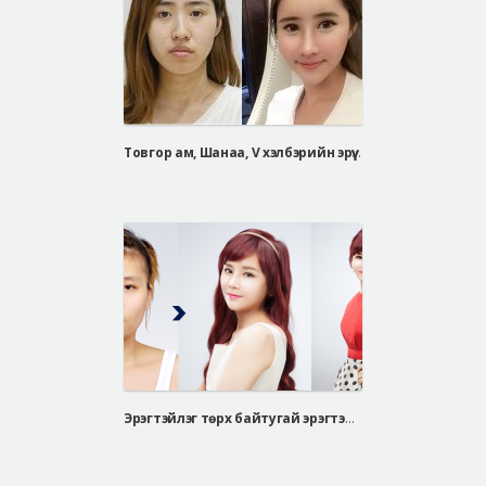
Товгор ам, Шанаа, V хэлбэрийн эрүү, Барби хамар, өөх дүүргэх мэс засал, давхраа
Эрэгтэйлэг төрх байтугай эрэгтэй хүнийг эмэгтэй болгосон бодит өөрчлөлтүүд