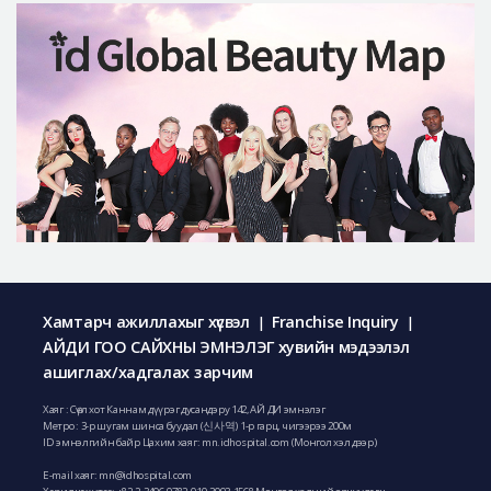
Хамтарч ажиллахыг хүсвэл
Franchise Inquiry
|
|
АЙДИ ГОО САЙХНЫ ЭМНЭЛЭГ хувийн мэдээлэл
ашиглах/хадгалах зарчим
Хаяг : Сөүл хот Каннам дүүрэг дусандэру 142, АЙ ДИ эмнэлэг
Метро : 3-р шугам шинса буудал (신사역) 1-р гарц, чигээрээ 200м
ID эмнэлгийн байр Цахим хаяг: mn.idhospital.com (Монгол хэл дээр)
E-mail хаяг:
mn@idhospital.com