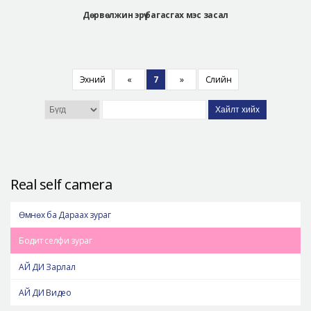
Дөрвөлжин эрүү багасгах мэс засал
Эхний
«
7
»
Сүүлийн
Хайлт хийх
Real self camera
Өмнөх ба Дараах зураг
Бодит селфи зураг
АЙ ДИ Зарлал
АЙ ДИ Видео