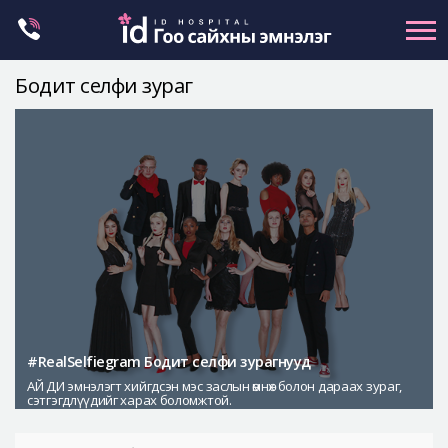
Skip
to
content
Бодит селфи зураг
Нүүрний хэлбэр засах
Эрүүний гажиг засах
Хамар
Нүд
Залуужуулах
Хөх
Ботокс , филлер
Галбиржуулах
#RealSelfiegram Бодит селфи зурагнууд
АЙ ДИ эмнэлэгт хийгдсэн мэс заслын өмнөх болон дараах зураг,
Let Me In
сэтгэгдлүүдийг харах боломжтой.
Эмнэлгийн танилцуулга