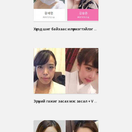
Хүүхэд шиг байхаас илүү эмэгтэйлэг байхыг илүү үзсэн учир мэс засал хийлгэх болсон.
Эрүүний гажиг засах мэс засал + V хэлбэрийн эрүүний мэс засал