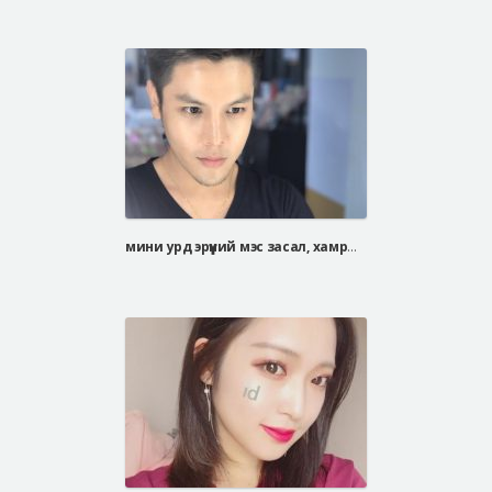
мини урд эрүүний мэс засал, хамрын давтан мэс засал, арьс чангалах мэс засал