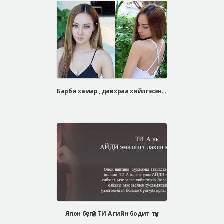
Барби хамар , давхраа хийлгэсэн Тайланд дуучны бодит түүх
Япон бүсгүй ТИ А гийн бодит түүх