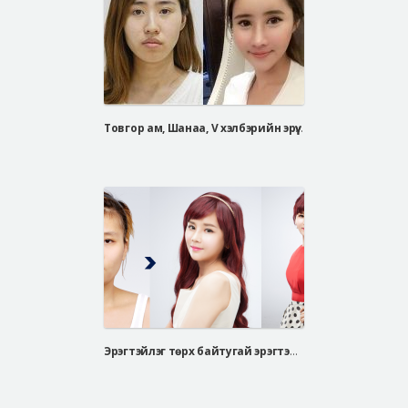
Товгор ам, Шанаа, V хэлбэрийн эрүү, Барби хамар, өөх дүүргэх мэс засал, давхраа
Эрэгтэйлэг төрх байтугай эрэгтэй хүнийг эмэгтэй болгосон бодит өөрчлөлтүүд