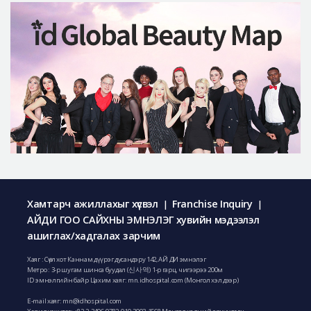
Хамтарч ажиллахыг хүсвэл
Franchise Inquiry
|
|
АЙДИ ГОО САЙХНЫ ЭМНЭЛЭГ хувийн мэдээлэл
ашиглах/хадгалах зарчим
Хаяг : Сөүл хот Каннам дүүрэг дусандэру 142, АЙ ДИ эмнэлэг
Метро : 3-р шугам шинса буудал (신사역) 1-р гарц, чигээрээ 200м
ID эмнэлгийн байр Цахим хаяг: mn.idhospital.com (Монгол хэл дээр)
E-mail хаяг:
mn@idhospital.com