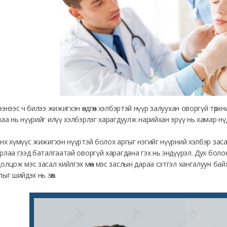
ээнээс ч билээ жижигхэн өндгөн хэлбэртэй нүүр залуухан оворгүй төрх
аа нь нүүрийг илүү хэлбэрлэг харагдуулж нарийхан эрүү нь хамар нүди
нх хүмүүс жижигхэн нүүртэй болох аргыг нэгийг нүүрний хэлбэр заса
рлаа гээд баталгаатай оворгүй харагдана гэх нь эндүүрэл. Дух болон э
олцож мэс засал хийлгэх мөн мэс заслын дараа сэтгэл хангалуун ба
лыг шийдэх нь зөв.