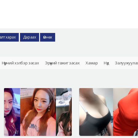
алт харах
Дараах
Өмнөх
Нүүрний хэлбэр засах
Эрүүний гажиг засах
Хамар
Нүд
Залуужуула