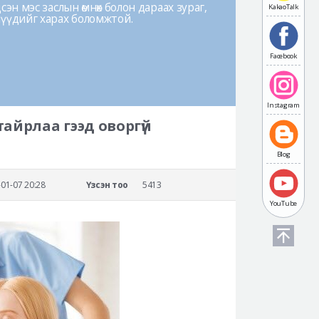
эн мэс заслын өмнөх болон дараах зураг,
KakaoTalk
лүүдийг харах боломжтой.
Facebook
Instagram
 тайрлаа гээд оворгүй
Blog
01-07 20:28
Үзсэн тоо
5413
YouTube