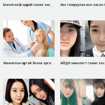
Бэхэлгээгүй эрүүний гажиг засах мэс засал, V-line дөрвөлжин эрүүний мэс засал
Жижигхэн нүүртэй болох арга , дөрвөлжин эрүү тайрлаа гээд оворгүй харагдах боломжтой юу?