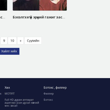
Бэхэлгээгүй эрүүний гажиг засах мэс засал, V хэлбэрийн эрүүний мэс засал
Бэхэлгээгүй эрүүний гажиг засах мэс засал, шанаа багасгах мэс засал, V хэлбэрийн эрүүний мэс засал
9
10
»
Сүүлийн
Хайлт хийх
Хөх
Ботокс , филлер
ах
MOTIFIT
Филлер
Full HD дуран аппарат
Ботокс
с
ашиглах усан дусал хөхний
мэс засал