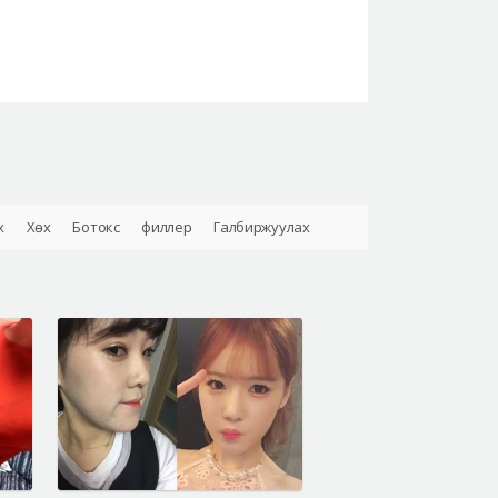
х
Хөх
Ботокс
филлер
Галбиржуулах