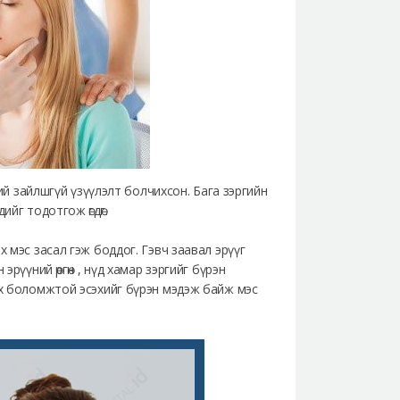
ний зайлшгүй үзүүлэлт болчихсон. Бага зэргийн
йг тодотгож өгдөг.
х мэс засал гэж боддог. Гэвч заавал эрүүг
рүүний өргөн , нүд хамар зэргийг бүрэн
йх боломжтой эсэхийг бүрэн мэдэж байж мэс