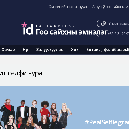
Эмнэлгийн танилцуулга
Аюулгүй гоо сайхны м
Үнийн лавл
+82-2-3496-9
Хамар
Нүд
Залуужуулах
Хөх
Ботокс , филлер
газры
ит селфи зураг
#RealSelfiegr