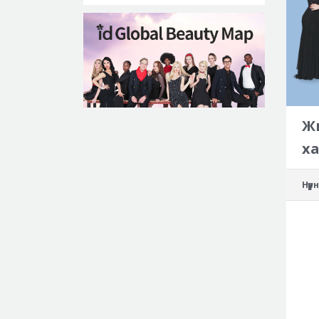
Жи
х
Нүү