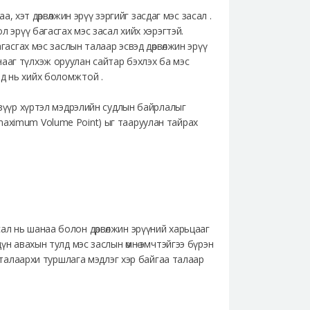
а, хэт дөрвөлжин эрүү зэргийг засдаг мэс засал .
л эрүү багасгах мэс засал хийх хэрэгтэй.
агасгах мэс заслын талаар эсвэд дөрвөлжин эрүү
ааг түлхэж оруулан сайтар бэхлэх ба мэс
ад нь хийх боломжтой .
 үзүүр хүртэл мэдрэлийн судлын байрлалыг
maximum Volume Point) ыг тааруулан тайрах
ал нь шанаа болон дөрвөлжин эрүүний харьцааг
үн авахын тулд мэс заслын өмнө эмчтэйгээ бүрэн
н талаархи туршлага мэдлэг хэр байгаа талаар