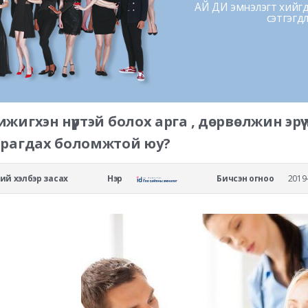
АЙ ДИ эмнэлэгт хийгдс
сэтгэгд
жигхэн нүүртэй болох арга , дөрвөлжин эрүү
арагдах боломжтой юу?
рний хэлбэр засах
Нэр
Бичсэн огноо
2019-