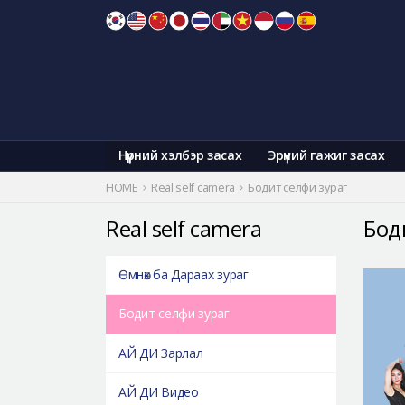
Skip
to
content
Нүүрний хэлбэр засах
Эрүүний гажиг засах
HOME
Real self camera
Бодит селфи зураг
Real self camera
Бод
Өмнөх ба Дараах зураг
Бодит селфи зураг
АЙ ДИ Зарлал
АЙ ДИ Видео