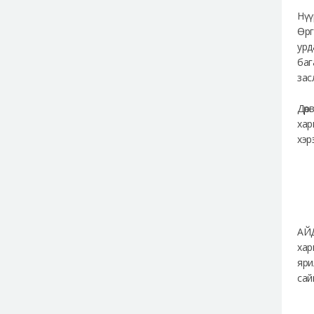
Нүү
Өрг
урд
баг
зас
Дөр
хар
хэр
АЙД
хар
яри
сай