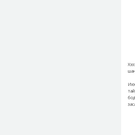
Хэз
шан
Ихэ
тай
бод
зас