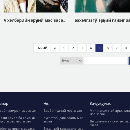
V хэлбэрийн эрүүний мэс засал, нүд нээх булчин чангалах мэс засал
Эхний
«
1
2
3
4
5
6
7
8
амар
Нүд
Залуужуулах
арби хамрын мэс засал
Бамби нүдний мэс засал
Мини зүсэлттэй арьс тат
мэс засал
эши хамар ба хамрын
Зүсэлтгүй давхрааны мэс
зүүр засах мэс засал
засал
Өөх шилжүүлэн суулгах мэ
засал
абин хамрын мэс засал
Зүсэлттэй давхрааны мэс