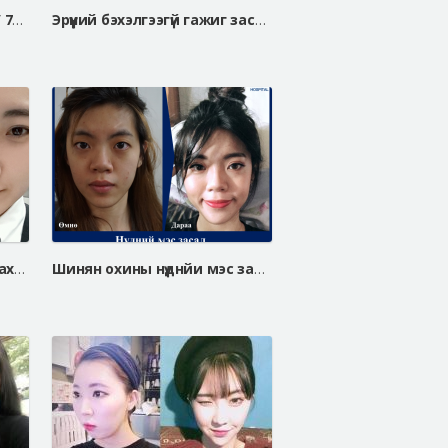
Хөх томруулах мэс засал / 75A => 75C
Эрүүний бэхэлгээгүй гажиг засах мэс засал, V хэлбэрийн эрүүний мэс засал
АЙДИ эмнэлэгт гажиг засах мэс засал хийлгэсний дараа
Шинян охины нүднйи мэс заслын өмнө ба дараа