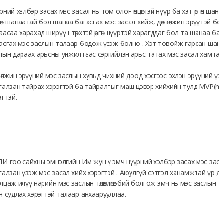
рний хэлбэр засах мэс засал нь том олон өнцөгтэй нүүр ба хэт өргөн шана
өн шанаатай бол шанаа багасгах мэс засал хийж, дөрвөлжин эрүүтэй бо
аасаа харахад ширүүн төрхтэй өргөн нүүртэй харагддаг бол та шанаа б
асгах мэс заслын талаар бодож үзэж болно . Хэт товойж гарсан шан
лын дараах арьсны унжилтаас сэргийлэн арьс татах мэс засал хамт
вөлжин эрүүний мэс заслын хувьд чихний доод хэсгээс эхлэн эрүүний
галзан тайрах хэрэгтэй ба тайралтыг маш цэвэр хийхийн тулд MVP(
эгтэй.
И гоо сайхны эмнэлгийн Им жун ү эмч нүүрний хэлбэр засах мэс зас
галзан үзэж мэс засал хийх хэрэгтэй . Аюулгүй сэтгэл ханамжтай үр д
лцаж илүү нарийн мэс заслын төлөвлөгөөг бий болгож эмч нь мэс заслы
н судлах хэрэгтэй талаар анхаарууллаа.