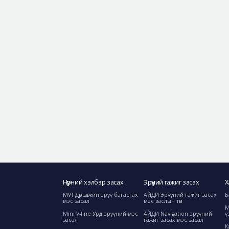
Нүүрний хэлбэр засах
Эрүүний гажиг засах
Х
MVT Дөрвөлжин эрүү багасгах
АЙДИ Эрүүний гажиг засах
Б
мэс засал
мэс заслын төв
М
Mini V-line Урд эрүүний мэс
АЙДИ Navigation эрүүний
ү
засал
гажиг засах мэс засал
К