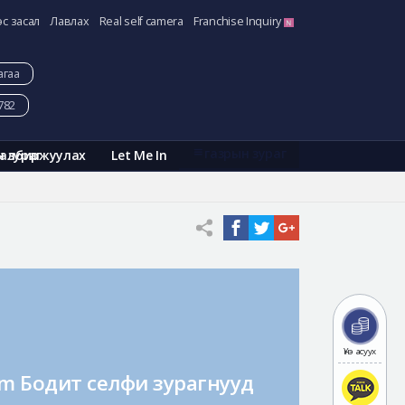
эс засал
Лавлах
Real self camera
Franchise Inquiry
агаа
782
газрын зураг
Галбиржуулах
Let Me In
н зураг
Үнэ асуух
am Бодит селфи зурагнууд