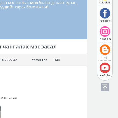
эн мэс заслын өмнөх болон дараах зураг,
KakaoTalk
лүүдийг харах боломжтой.
Facebook
Instagram
ин чангалах мэс засал
Blog
10-22 22:42
Үзсэн тоо
3140
YouTube
х мэс засал