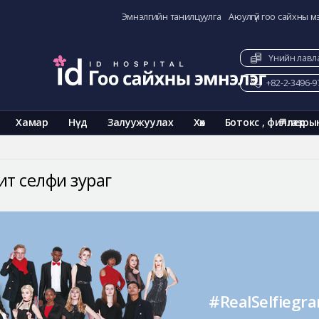
Эмнэлгийн танилцуулга
Аюулгүй гоо сайхны м
Үнийн лавл
+82-2-3496-9
Хамар
Нүд
Залуужуулах
Хөх
Ботокс , филлер
газры
ит селфи зураг
#RealSelfiegr