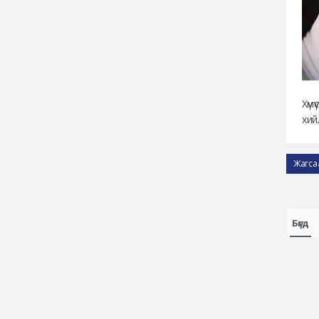
Хүм
хий
Жагса
Бүгд