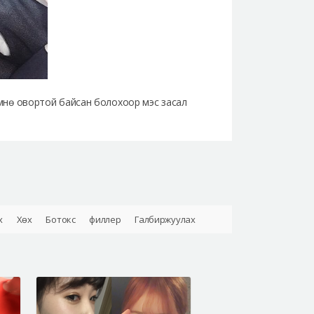
 өмнө овортой байсан болохоор мэс засал
х
Хөх
Ботокс
филлер
Галбиржуулах