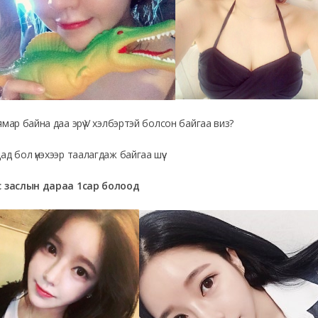
ямар байна даа эрүү V хэлбэртэй болсон байгаа виз?
ад бол үнэхээр таалагдаж байгаа шүү .
с заслын дараа 1сар болоод