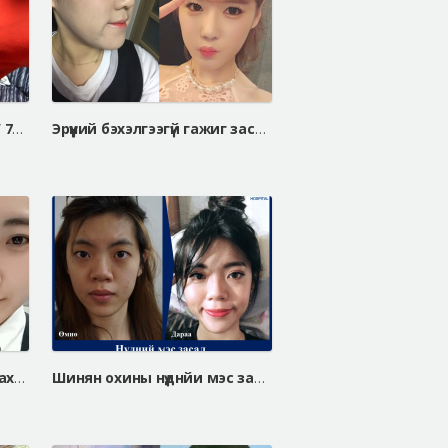
Хөх томруулах мэс засал / 75A => 75C
Эрүүний бэхэлгээгүй гажиг засах мэс засал, V хэлбэрийн эрүүний мэс засал
АЙДИ эмнэлэгт гажиг засах мэс засал хийлгэсний дараа
Шинян охины нүднйи мэс заслын өмнө ба дараа