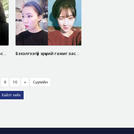
Бэхэлгээгүй эрүүний гажиг засах мэс засал, V хэлбэрийн эрүүний мэс засал
Бэхэлгээгүй эрүүний гажиг засах мэс засал, шанаа багасгах мэс засал, V хэлбэрийн эрүүний мэс засал
9
10
»
Сүүлийн
Хайлт хийх