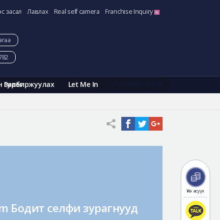
эс засал
Лавлах
Real self camera
Franchise Inquiry
агаа
782
газрын зураг
Галбиржуулах
Let Me In
н зураг
Үнэ асуух
am Бодит селфи зурагнууд