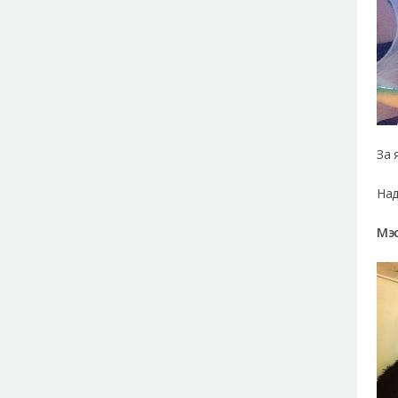
За 
Над
Мэ