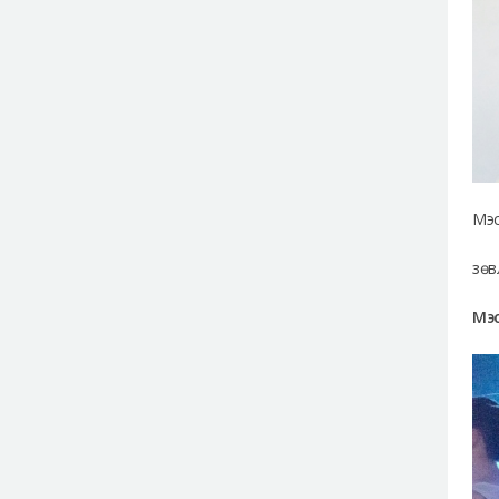
Мэс
зөв
Мэс