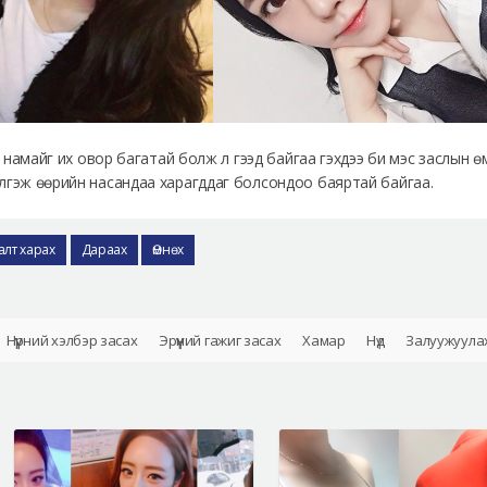
үүс намайг их овор багатай болж л гээд байгаа гэхдээ би мэс заслын
лгэж өөрийн насандаа харагддаг болсондоо баяртай байгаа.
алт харах
Дараах
Өмнөх
Нүүрний хэлбэр засах
Эрүүний гажиг засах
Хамар
Нүд
Залуужуула