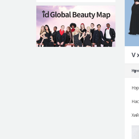
V 
Нүү
Нэр
Нас
Хий