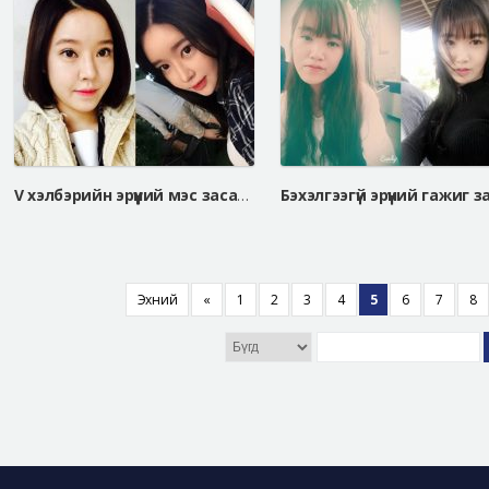
V хэлбэрийн эрүүний мэс засал, нүд нээх булчин чангалах мэс засал
Эхний
«
1
2
3
4
5
6
7
8