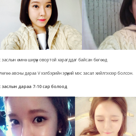
 заслын өмнө ширүүн овортой харагддаг байсан бөгөөд
лөгөө авсны дараа V хэлбэрийн эрүүний мэс засал хийлгэхээр болсон.
 заслын дараа 7-10 сар болоод