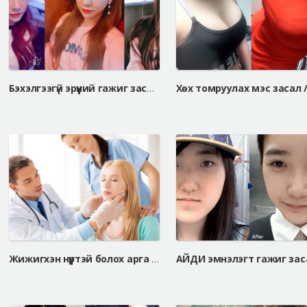
Бэхэлгээгүй эрүүний гажиг засах мэс засал, V-line дөрвөлжин эрүүний мэс засал
Жижигхэн нүүртэй болох арга , дөрвөлжин эрүү тайрлаа гээд оворгүй харагдах боломжтой юу?