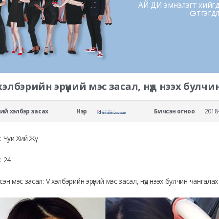
АЙ ДИ эмнэлэгт хийгдс
сэтгэгд
хэлбэрийн эрүүний мэс засал, нүд нээх булч
рний хэлбэр засах
Нэр
Бичсэн огноо
2018-
: Чуи Хий Жү
: 24
сэн мэс засал: V хэлбэрийн эрүүний мэс засал, нүд нээх булчин чангала