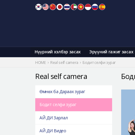
Skip
to
content
Нүүрний хэлбэр засах
Эрүүний гажиг засах
HOME
Real self camera
Бодит селфи зураг
Real self camera
Бод
Өмнөх ба Дараах зураг
Бодит селфи зураг
АЙ ДИ Зарлал
АЙ ДИ Видео