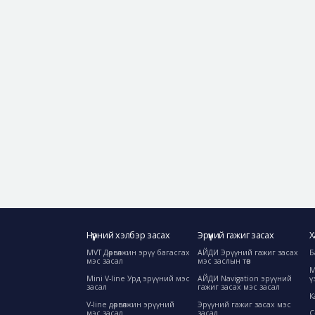
Нүүрний хэлбэр засах
Эрүүний гажиг засах
Х
MVT Дөрвөлжин эрүү багасгах
АЙДИ Эрүүний гажиг засах
Б
мэс засал
мэс заслын төв
М
Mini V-line Урд эрүүний мэс
АЙДИ Navigation эрүүний
ү
засал
гажиг засах мэс засал
К
V-line дөрвөлжин эрүүний
Эрүүний гажиг засах мэс
мэс засал
засал
C