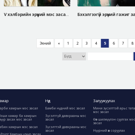
V хэлбэрийн эрүүний мэс засал, нүд нээх булчин чангалах мэс засал
Эхний
«
1
2
3
4
5
6
7
8
амар
Нүд
Залуужуулах
арби хамрын мэс засал
Бамби нүдний мэс засал
Мини зүсэлттэй арьс тат
мэс засал
эши хамар ба хамрын
Зүсэлтгүй давхрааны мэс
зүүр засах мэс засал
засал
Өөх шилжүүлэн суулгах мэ
засал
абин хамрын мэс засал
Зүсэлттэй давхрааны мэс
засал
Нүүрний өөх соруулах
-Point Хамрын үзүүр засах