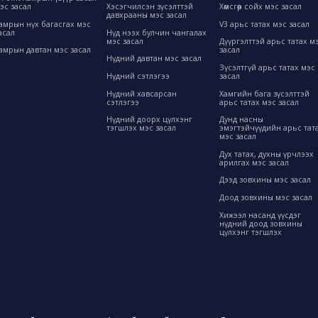
эс засал
Хэсэгчилсэн зүсэлттэй
Хөмсгөөр сойх мэс засал
давхрааны мэс засал
амрын нүх багасгах мэс
V3 арьс татах мэс засал
асал
Нүд нээх булчин чангалах
мэс засал
Дүүргэлттэй арьс татах м
амрын давтан мэс засал
засал
Нүдний давтан мэс засал
Зүсэлтгүй арьс татах мэс
Нүдний сэтлэгээ
засал
Нүдний хавсарсан
Хамгийн бага зүсэлттэй
сэтлэгээ
арьс татах мэс засал
Нүдний доорх цүлхэнг
Дунд насны
тэгшлэх мэс засал
эмэгтэйчүүдийн арьс тат
мэс засал
Дух татах, духны үрчлээх
арилгах мэс засал
Дээд зовхины мэс засал
Доод зовхины мэс засал
Хижээл насанд үүсдэг
нүдний доод зовхины
цүлхэнг тэгшлэх