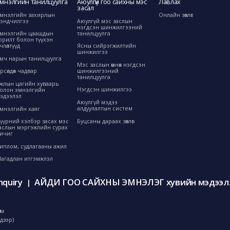
мнэлгийн танилцуулга
Аюулгүй гоо сайхны мэс
Лавлах
засал
мнэлгийн захирлын
Онлайн зөвлөгөө
эндчилгээ
Аюулгүй мэс заслын
нэгдсэн шинжилгээний
танилцуулга
мнэлгийн цаашдын
орилт болон түүхэн
өрчлөлтүүд
Ясны сийрэгжилтийн
шинжилгээ
мч нарын танилцуулга
Мэс заслын өмнөх нэгдсэн
шинжилгээний
рсөлдөх чадвар
танилцуулга
жлын цагийн хуваарь
Нэгдсэн шинжилгээ
олон эмнэлгийн
эдээлэл
Аюулгүй мэдээ
алдуулалтын систем
мнэлгийн хаяг
Буцсаны дараах зөвлөгөө
үүрний хэлбэр засах мэс
аслын мэргэжлийн сурах
ичиг
иплом, судлагааны ажил
агадлан итгэмжлэл
nquiry
АЙДИ ГОО САЙХНЫ ЭМНЭЛЭГ хувийн мэдээлэ
|
0м
дээр)