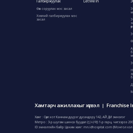
Галбиржуулах
Let Me In
Э
Өөх соруулах мэс засал
Э
м
Хэвлий галбиржуулах мэс
засал
Э
з
ө
Э
Ө
А
б
м
Э
Н
з
б
Д
М
Хамтарч ажиллахыг хүсвэл
Franchise I
|
Хаяг : Сөүл хот Каннам дүүрэг дусандэру 142, АЙ ДИ эмнэлэг
Метро : 3-р шугам шинса буудал (신사역) 1-р гарц, чигээрээ 20
ID эмнэлгийн байр Цахим хаяг: mn.idhospital.com (Монгол хэл 