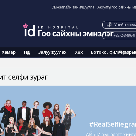
Эмнэлгийн танилцуулга
Аюулгүй гоо сайхны м
Үнийн лавл
+82-2-3496-9
Хамар
Нүд
Залуужуулах
Хөх
Ботокс , филлер
газры
ит селфи зураг
#RealSelfiegr
АЙ ДИ эмнэлэгт хийгдс