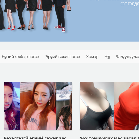
сэтгэгд
Нүүрний хэлбэр засах
Эрүүний гажиг засах
Хамар
Нүд
Залуужуула
Бэхэлгээгүй эрүүний гажиг засах мэс засал, V-line дөрвөлжин эрүүний мэс засал