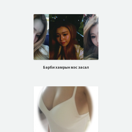
Барби хамрын мэс засал