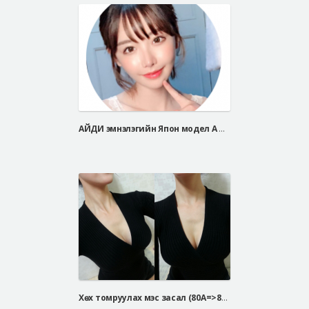
АЙДИ эмнэлэгийн Япон модел А Жи Са
Хөх томруулах мэс засал (80A=>80fullB Белла Жел)