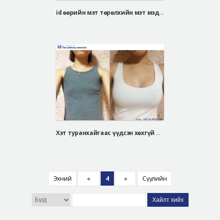
id өөрийн мэт төрөлхийн мэт мэдрэмж: Белла Жел Майкро 75A=>75fullB
Хэт туранхайгаас үүдсэн хөхгүй цээжэндээ хөх томруулах мэс засал хийлгэснээр....
Эхний
«
4
»
Сүүлийн
Хайлт хийх