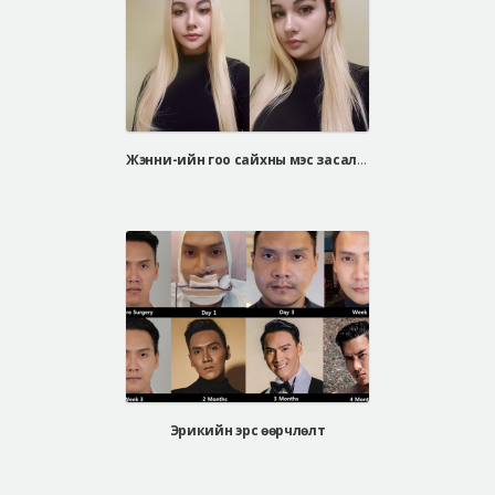
Жэнни-ийн гоо сайхны мэс засал АЙДИ эмнэлэгт хийлгэлээ
Эрикийн эрс өөрчлөлт