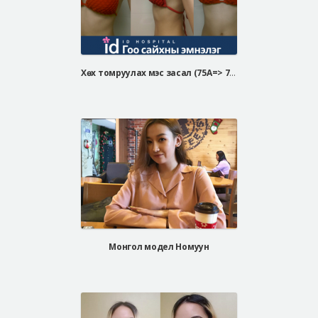
Хөх томруулах мэс засал (75A=> 75fullB Белла Жел)
Монгол модел Номуун