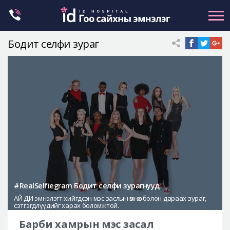
Skip
to
content
Бодит селфи зураг
Нүүрний хэлбэр засах
Эрүүний гажиг засах
Хамар
Нүд
Залуужуулах
Хөх
Ботокс , филлер
Галбиржуулах
#RealSelfiegram Бодит селфи зурагнууд
АЙ ДИ эмнэлэгт хийгдсэн мэс заслын өмнөх болон дараах зураг,
Let Me In
сэтгэгдлүүдийг харах боломжтой.
Эмнэлгийн танилцуулга
Барби хамрын мэс засал