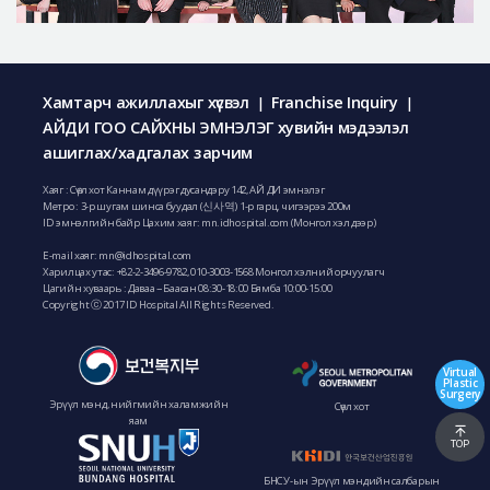
Хамтарч ажиллахыг хүсвэл
Franchise Inquiry
|
|
АЙДИ ГОО САЙХНЫ ЭМНЭЛЭГ хувийн мэдээлэл
ашиглах/хадгалах зарчим
Хаяг : Сөүл хот Каннам дүүрэг дусандэру 142, АЙ ДИ эмнэлэг
Метро : 3-р шугам шинса буудал (신사역) 1-р гарц, чигээрээ 200м
ID эмнэлгийн байр Цахим хаяг: mn.idhospital.com (Монгол хэл дээр)
E-mail хаяг:
mn@idhospital.com
Харилцах утас:
+82-2-3496-9782
,
010-3003-1568
Монгол хэлний орчуулагч
Цагийн хуваарь : Даваа ~ Баасан 08:30-18:00 Бямба 10:00-15:00
Copyright ⓒ 2017 ID Hospital All Rights Reserved.
Virtual
Plastic
Surgery
Эрүүл мэнд, нийгмийн халамжийн
Сөүл хот
яам
TOP
БНСУ-ын Эрүүл мэндийн салбарын