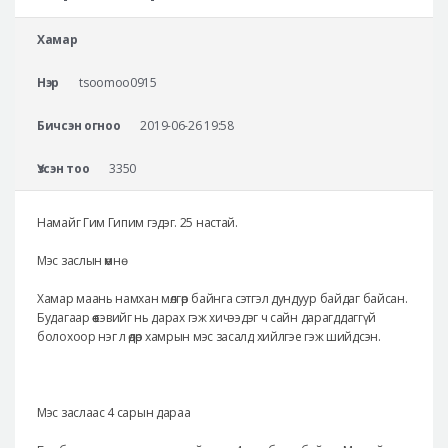
Аюулгүй гоо сайхны мэс засал
Хамар
Лавлах
Нэр
tsoomoo0915
Real Selfie Review
Бичсэн огноо
2019-06-26 19:58
Үзсэн тоо
3350
Намайг Гим Гипим гэдэг. 25 настай.
Мэс заслын өмнө
Хамар маань намхан мөлгөр байнга сэтгэл дундуур байдаг байсан.
Будагаар өө сэвийг нь дарах гэж хичээдэг ч сайн дарагддаггүй
болохоор нэг л өдөр хамрын мэс засалд хийлгэе гэж шийдсэн.
Мэс заслаас 4 сарын дараа