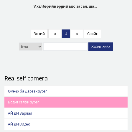
V хэлбэрийн эрүүний мэс засал, шанаа багасгах мэс засал, барби хамрын мэс засал, хөх томруулах мэс засал
Эхний
«
4
»
Сүүлийн
Хайлт хийх
Real self camera
Өмнөх ба Дараах зураг
Бодит селфи зураг
АЙ ДИ Зарлал
АЙ ДИ Видео