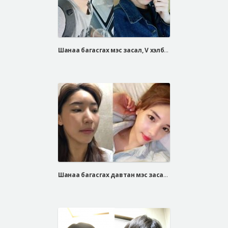
Шанаа багасгах мэс засал, V хэлбэрийн эрүүний мэс засал, зүсэлтгүй давхраа, эрэгтэй хамрын мэс засал
Шанаа багасгах давтан мэс засал хийлгэсэн Ган И Сил ийн бодит түүх