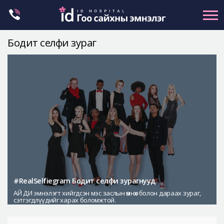
Skip
to
content
Бодит селфи зураг
Нүүрний хэлбэр засах
Эрүүний гажиг засах
Хамар
Нүд
Залуужуулах
Хөх
Ботокс , филлер
Галбиржуулах
#RealSelfiegram Бодит селфи зурагнууд
АЙ ДИ эмнэлэгт хийгдсэн мэс заслын өмнөх болон дараах зураг,
Let Me In
сэтгэгдлүүдийг харах боломжтой.
Эмнэлгийн танилцуулга