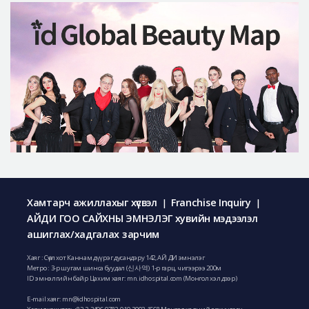
Хамтарч ажиллахыг хүсвэл
Franchise Inquiry
|
|
АЙДИ ГОО САЙХНЫ ЭМНЭЛЭГ хувийн мэдээлэл
ашиглах/хадгалах зарчим
Хаяг : Сөүл хот Каннам дүүрэг дусандэру 142, АЙ ДИ эмнэлэг
Метро : 3-р шугам шинса буудал (신사역) 1-р гарц, чигээрээ 200м
ID эмнэлгийн байр Цахим хаяг: mn.idhospital.com (Монгол хэл дээр)
E-mail хаяг:
mn@idhospital.com