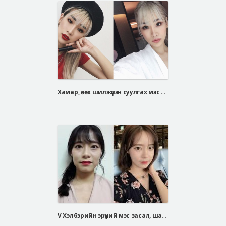
Хамар, өөх шилжүүлэн суулгах мэс засал хийлгэсэн Малайз охин
V Хэлбэрийн эрүүний мэс засал, шанаа багасгах мэс засал, хамрын хэлбэр засах мэс засал, нүдний доод уутанцар тараах мэс засал