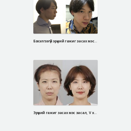
Бэхэлгээгүй эрүүний гажиг засах мэс засал, V хэлбуэрийн эрүүний мэс засал, шанаа багасгах мэс засал
Эрүүний гажиг засах мэс засал, V хэлбэрийн эрүүний мэс засал, уруулын хонхорхой багасгах мэс засал(хамар уруулын хоорондох зай