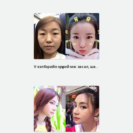
V-хэлбэрийн эрүүний мэс засал, шанаа багасгах мэс засал, барби хамрын мэс засал, давхраа өөх шилжүүлэн суулгах мэс засал