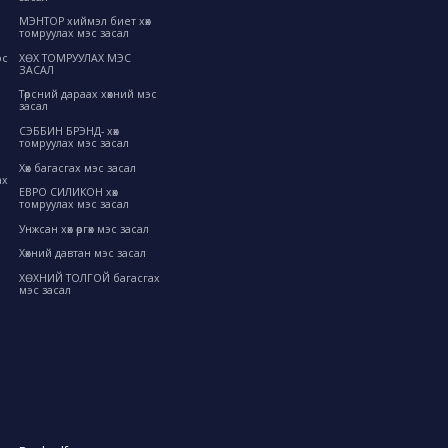
МЭНТОР хиймэл биет хөх
томруулах мэс засал
ХӨХ ТОМРУУЛАХ МЭС
эс
ЗАСАЛ
Төрсний дараах хөхний мэс
засал
СЭББИН БРЭНД- хөх
томруулах мэс засал
Хөх багасгах мэс засал
ах
ЕВРО СИЛИКОН хөх
томруулах мэс засал
Унжсан хөх өргөх мэс засал
Хөхний давтан мэс засал
ХӨХНИЙ ТОЛГОЙ багасгах
мэс засал