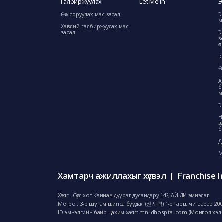
Галбиржуулах
Let Me In
Э
Өөх соруулах мэс засал
Э
м
Хэвлий галбиржуулах мэс
засал
Э
з
ө
Э
Ө
А
б
м
Э
Н
з
б
Д
М
Хамтарч ажиллахыг хүсвэл
Franchise I
|
Хаяг : Сөүл хот Каннам дүүрэг дусандэру 142, АЙ ДИ эмнэлэг
Метро : 3-р шугам шинса буудал (신사역) 1-р гарц, чигээрээ 20
ID эмнэлгийн байр Цахим хаяг: mn.idhospital.com (Монгол хэл 