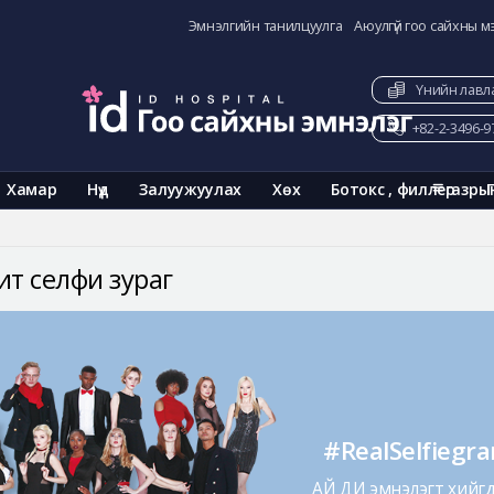
Эмнэлгийн танилцуулга
Аюулгүй гоо сайхны м
Үнийн лавл
+82-2-3496-9
Хамар
Нүд
Залуужуулах
Хөх
Ботокс , филлер
газры
ит селфи зураг
#RealSelfiegr
АЙ ДИ эмнэлэгт хийгдс