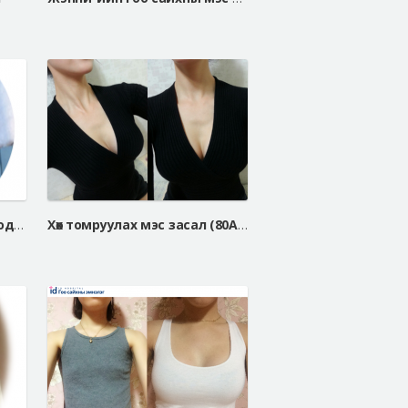
АЙДИ эмнэлэгийн Япон модел А Жи Са
Хөх томруулах мэс засал (80A=>80fullB Белла Жел)