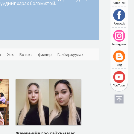
лүүдийг харах боломжтой.
KakaoTalk
Facebook
Instagram
х
Хөх
Ботокс
филлер
Галбиржуулах
Blog
YouTube
н
Жэнни-ийн гоо сайхны мэс засал АЙДИ эмнэлэгт хийлгэлээ