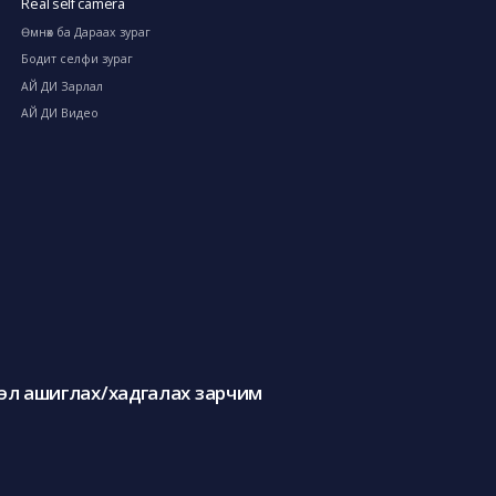
Real self camera
Өмнөх ба Дараах зураг
Бодит селфи зураг
АЙ ДИ Зарлал
АЙ ДИ Видео
л ашиглах/хадгалах зарчим