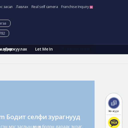
эс засал
Лавлах
Real self camera
Franchise Inquiry
агаа
782
газрын зураг
Галбиржуулах
Let Me In
н зураг
Үнэ асуух
am Бодит селфи зурагнууд
эн мэс заслын өмнөх болон дараах зураг,