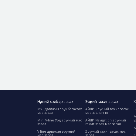
Нүүрний хэлбэр засах
Эрүүний гажиг засах
Х
MVT Дөрвөлжин эрүү багасгах
АЙДИ Эрүүний гажиг засах
Б
мэс засал
мэс заслын төв
М
Mini V-line Урд эрүүний мэс
АЙДИ Navigation эрүүний
ү
засал
гажиг засах мэс засал
К
V-line дөрвөлжин эрүүний
Эрүүний гажиг засах мэс
мэс засал
засал
C