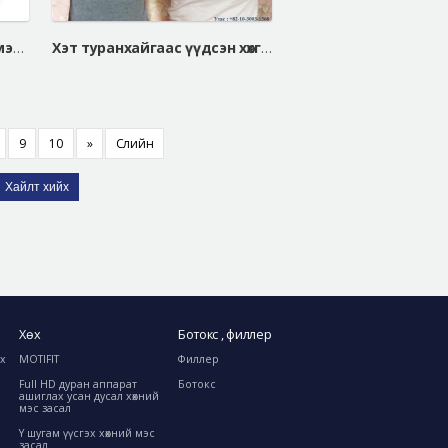
id өөрийн мэт төрөлхийн мэт мэдрэмж: Белла Жел Майкро 75A=>75fullB
Хэт туранхайгаас үүдсэн хөхгүй цээжэндээ хөх томруулах мэс засал хийлгэснээр....
9
10
»
Сүүлийн
Хайлт хийх
Хөх
Ботокс , филлер
ах
MOTIFIT
Филлер
Full HD дуран аппарат
Ботокс
с
ашиглах усан дусал хөхний
мэс засал
Y шугам үүсгэх хөхний мэс
засал