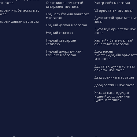
эс засал
Хэсэгчилсэн зүсэлттэй
Хөмсгөөр сойх мэс засал
давхрааны мэс засал
амрын нүх багасгах мэс
V3 арьс татах мэс засал
асал
Нүд нээх булчин чангалах
мэс засал
Дүүргэлттэй арьс татах м
амрын давтан мэс засал
засал
Нүдний давтан мэс засал
Зүсэлтгүй арьс татах мэс
Нүдний сэтлэгээ
засал
Нүдний хавсарсан
Хамгийн бага зүсэлттэй
сэтлэгээ
арьс татах мэс засал
Нүдний доорх цүлхэнг
Дунд насны
тэгшлэх мэс засал
эмэгтэйчүүдийн арьс тат
мэс засал
Дух татах, духны үрчлээх
арилгах мэс засал
Дээд зовхины мэс засал
Доод зовхины мэс засал
Хижээл насанд үүсдэг
нүдний доод зовхины
цүлхэнг тэгшлэх