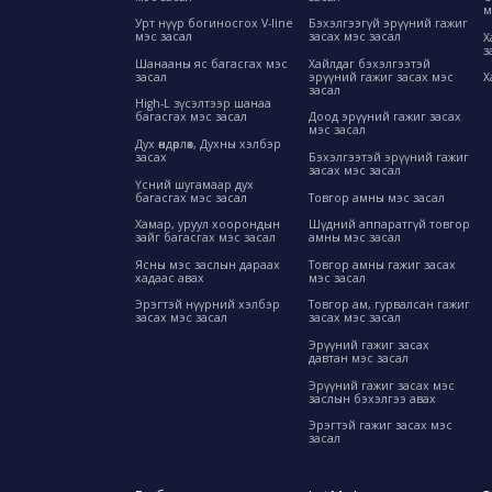
м
Урт нүүр богиносгох V-line
Бэхэлгээгүй эрүүний гажиг
мэс засал
засах мэс засал
Х
з
Шанааны яс багасгах мэс
Хайлдаг бэхэлгээтэй
засал
эрүүний гажиг засах мэс
Х
засал
High-L зүсэлтээр шанаа
багасгах мэс засал
Доод эрүүний гажиг засах
мэс засал
Дух өндөрлөх, Духны хэлбэр
засах
Бэхэлгээтэй эрүүний гажиг
засах мэс засал
Үсний шугамаар дух
багасгах мэс засал
Товгор амны мэс засал
Хамар, уруул хоорондын
Шүдний аппаратгүй товгор
зайг багасгах мэс засал
амны мэс засал
Ясны мэс заслын дараах
Товгор амны гажиг засах
хадаас авах
мэс засал
Эрэгтэй нүүрний хэлбэр
Товгор ам, гурвалсан гажиг
засах мэс засал
засах мэс засал
Эрүүний гажиг засах
давтан мэс засал
Эрүүний гажиг засах мэс
заслын бэхэлгээ авах
Эрэгтэй гажиг засах мэс
засал