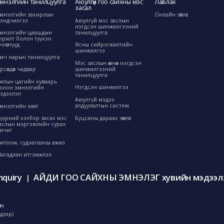
мнэлгийн танилцуулга
Аюулгүй гоо сайхны мэс
Лавлах
засал
мнэлгийн захирлын
Онлайн зөвлөгөө
эндчилгээ
Аюулгүй мэс заслын
нэгдсэн шинжилгээний
танилцуулга
мнэлгийн цаашдын
орилт болон түүхэн
өрчлөлтүүд
Ясны сийрэгжилтийн
шинжилгээ
мч нарын танилцуулга
Мэс заслын өмнөх нэгдсэн
шинжилгээний
рсөлдөх чадвар
танилцуулга
жлын цагийн хуваарь
Нэгдсэн шинжилгээ
олон эмнэлгийн
эдээлэл
Аюулгүй мэдээ
алдуулалтын систем
мнэлгийн хаяг
Буцсаны дараах зөвлөгөө
үүрний хэлбэр засах мэс
аслын мэргэжлийн сурах
ичиг
иплом, судлагааны ажил
агадлан итгэмжлэл
nquiry
АЙДИ ГОО САЙХНЫ ЭМНЭЛЭГ хувийн мэдээлэ
|
0м
дээр)