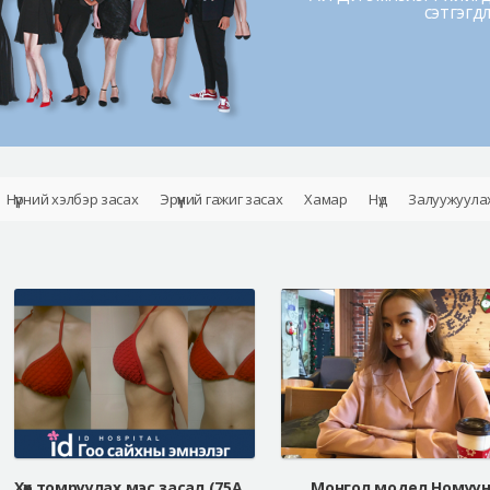
сэтгэгд
Нүүрний хэлбэр засах
Эрүүний гажиг засах
Хамар
Нүд
Залуужуула
Хөх томруулах мэс засал (75A=> 75fullB Белла Жел)
Монгол модел Номуу