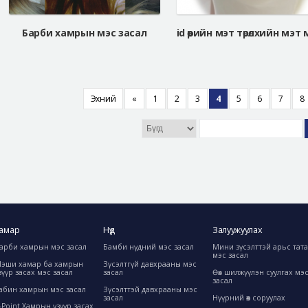
Барби хамрын мэс засал
Эхний
«
1
2
3
4
5
6
7
8
амар
Нүд
Залуужуулах
арби хамрын мэс засал
Бамби нүдний мэс засал
Мини зүсэлттэй арьс тат
мэс засал
эши хамар ба хамрын
Зүсэлтгүй давхрааны мэс
зүүр засах мэс засал
засал
Өөх шилжүүлэн суулгах мэ
засал
абин хамрын мэс засал
Зүсэлттэй давхрааны мэс
засал
Нүүрний өөх соруулах
-Point Хамрын үзүүр засах