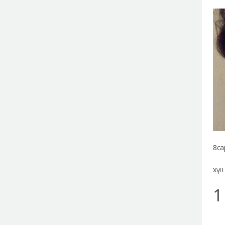
8са
хүн
1