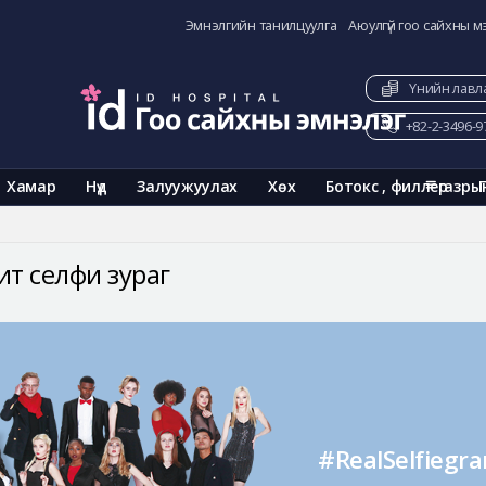
Эмнэлгийн танилцуулга
Аюулгүй гоо сайхны м
Үнийн лавл
+82-2-3496-9
Хамар
Нүд
Залуужуулах
Хөх
Ботокс , филлер
газры
ит селфи зураг
#RealSelfiegr