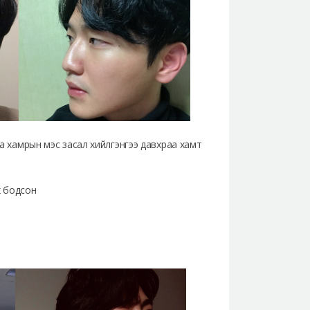
аа хамрын мэс засал хийлгэнгээ давхраа хамт
х бодсон