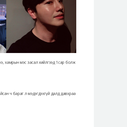
ээ, хамрын мэс засал хийлгээд 1сар болж
йсан ч бараг л мэдэгдэхгүй далд давхраа