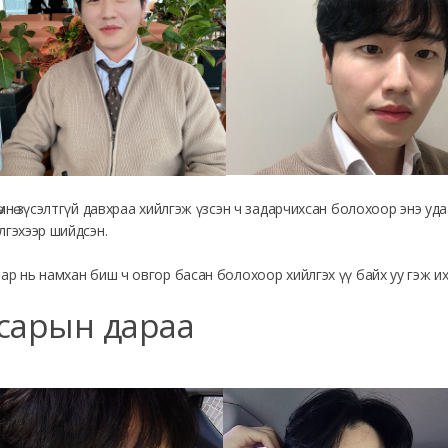
өмнө зүсэлтгүй давхраа хийлгэж үзсэн ч задарчихсан болохоор энэ уд
лгэхээр шийдсэн.
ар нь намхан биш ч овгор басан болохоор хийлгэх үү байх уу гэж и
сарын дараа