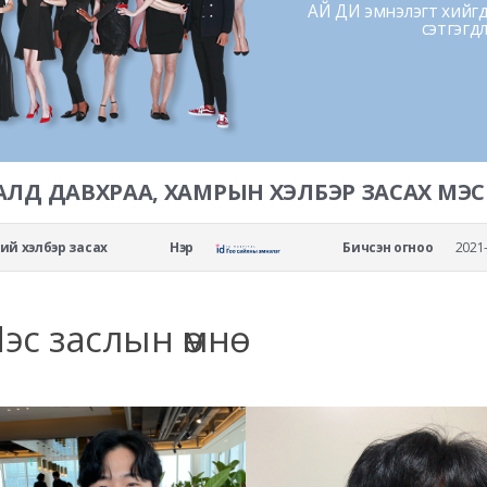
АЙ ДИ эмнэлэгт хийгдс
сэтгэгд
АЛД ДАВХРАА, ХАМРЫН ХЭЛБЭР ЗАСАХ МЭС
рний хэлбэр засах
Нэр
Бичсэн огноо
2021-
эс заслын өмнө