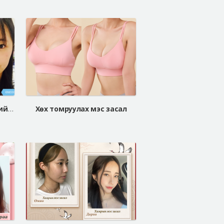
Зүсэлтгүй давхраа, нүүрний хэлбэр засах мэс засал, хамрын мэс засал
Хөх томруулах мэс засал