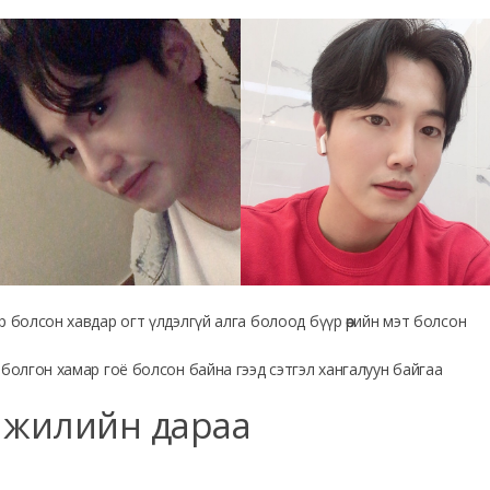
р болсон хавдар огт үлдэлгүй алга болоод бүүр өөрийн мэт болсон
 болгон хамар гоё болсон байна гээд сэтгэл хангалуун байгаа
 жилийн дараа