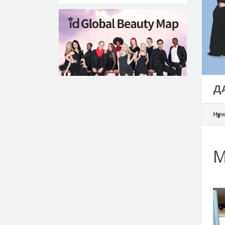
Д
Нүү
М