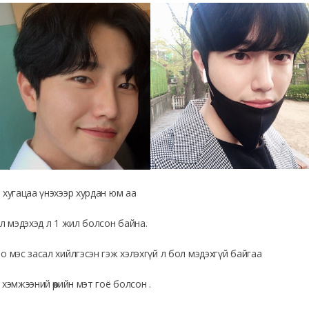
 хугацаа үнэхээр хурдан юм аа
 л мэдэхэд л 1 жил болсон байна.
о мэс засал хийлгэсэн гэж хэлэхгүй л бол мэдэхгүй байгаа
 хэмжээний өөрийн мэт гоё болсон .