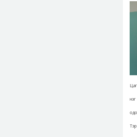
Цаг
нэг
одо
Тэр