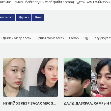
ө хамар намхан байгаагүй ч хэлбэрийн засаад нүдтэй хамт хийхээр ими
алт харах
Дараах
Өмнөх
Нүүрний хэлбэр засах
Эрүүний гажиг засах
Хамар
Нүд
Залуужуула
НҮҮРНИЙ ХЭЛБЭР ЗАСАХ МЭС ЗАСАЛ