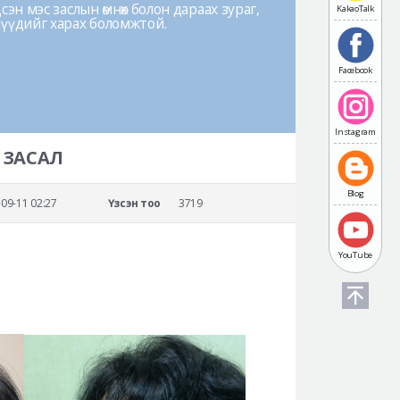
эн мэс заслын өмнөх болон дараах зураг,
KakaoTalk
лүүдийг харах боломжтой.
Facebook
Instagram
 ЗАСАЛ
Blog
09-11 02:27
Үзсэн тоо
3719
YouTube