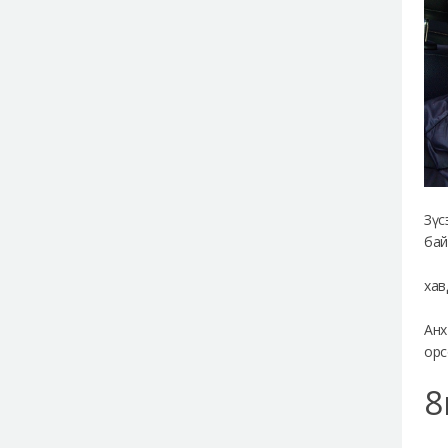
Зүс
бай
хав
Анх
орс
8