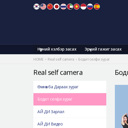
Skip
to
content
Нүүрний хэлбэр засах
Эрүүний гажиг засах
HOME
Real self camera
Бодит селфи зураг
Real self camera
Бод
Өмнөх ба Дараах зураг
Бодит селфи зураг
АЙ ДИ Зарлал
АЙ ДИ Видео