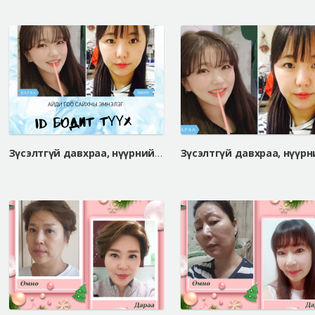
Зүсэлтгүй давхраа, нүүрний хэлбэр засах мэс засал, хамрын мэс засал