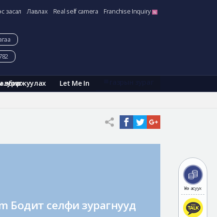
эс засал
Лавлах
Real self camera
Franchise Inquiry
агаа
782
газрын зураг
Галбиржуулах
Let Me In
н зураг
Үнэ асуух
am Бодит селфи зурагнууд