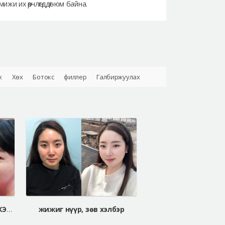
жи их өөрчлөгддөг юм байна.
х
Хөх
Ботокс
филлер
Галбиржуулах
ДАЛД ДАВХРАА, ХАМРЫН ХЭЛБЭР ЗАСАХ МЭС ЗАСАЛ
жижиг нүүр, зөв хэлбэр