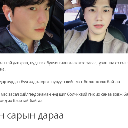
элттэй давхраа, нүд нээх булчин чангалах мэс засал, урагшаа сэтэлг
на .
дар хурдан буугаад хамрын нуруу ч өөрийн мэт болж эхэлж байгаа
 мэс засал хийлгээд хиаман нүд шиг болчихвий гэж их санаа зовж ба
онд их баяртай байгаа.
н сарын дараа