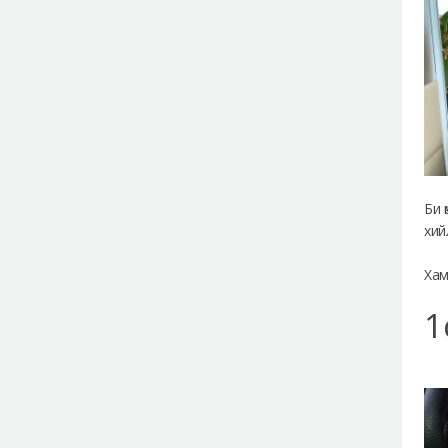
Би 
хий
Хам
1