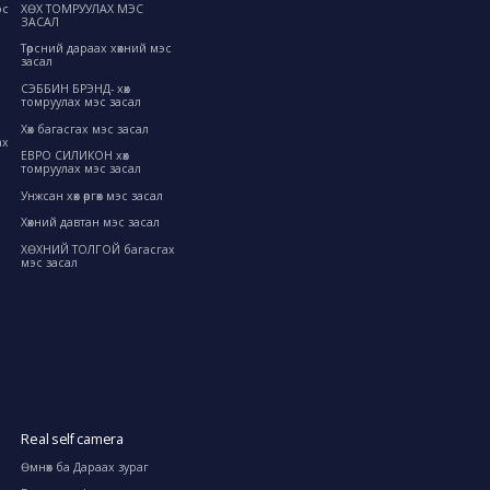
ХӨХ ТОМРУУЛАХ МЭС
эс
ЗАСАЛ
Төрсний дараах хөхний мэс
засал
СЭББИН БРЭНД- хөх
томруулах мэс засал
Хөх багасгах мэс засал
ах
ЕВРО СИЛИКОН хөх
томруулах мэс засал
Унжсан хөх өргөх мэс засал
Хөхний давтан мэс засал
ХӨХНИЙ ТОЛГОЙ багасгах
мэс засал
Real self camera
Өмнөх ба Дараах зураг