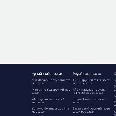
Нүүрний хэлбэр засах
Эрүүний гажиг засах
Х
MVT Дөрвөлжин эрүү багасгах
АЙДИ Эрүүний гажиг засах
Б
мэс засал
мэс заслын төв
М
Mini V-line Урд эрүүний мэс
АЙДИ Navigation эрүүний
ү
засал
гажиг засах мэс засал
К
V-line дөрвөлжин эрүүний
Эрүүний гажиг засах мэс
мэс засал
засал
C
м
Урт нүүр богиносгох V-line
Бэхэлгээгүй эрүүний гажиг
мэс засал
засах мэс засал
Х
з