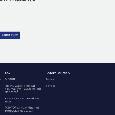
Хайлт хийх
Хөх
Ботокс , филлер
ах
MOTIFIT
Филлер
Full HD дуран аппарат
Ботокс
с
ашиглах усан дусал хөхний
мэс засал
Y шугам үүсгэх хөхний мэс
засал
МЭНТОР хиймэл биет хөх
томруулах мэс засал