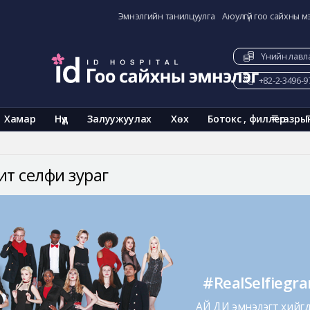
Эмнэлгийн танилцуулга
Аюулгүй гоо сайхны м
Үнийн лавл
+82-2-3496-9
Хамар
Нүд
Залуужуулах
Хөх
Ботокс , филлер
газры
ит селфи зураг
#RealSelfiegr
АЙ ДИ эмнэлэгт хийгдс