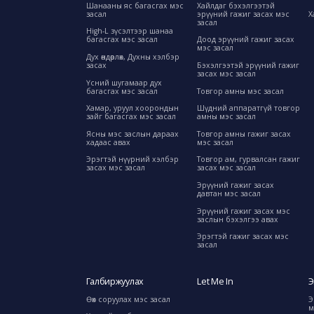
Шанааны яс багасгах мэс
Хайлдаг бэхэлгээтэй
засал
эрүүний гажиг засах мэс
Х
засал
High-L зүсэлтээр шанаа
багасгах мэс засал
Доод эрүүний гажиг засах
мэс засал
Дух өндөрлөх, Духны хэлбэр
засах
Бэхэлгээтэй эрүүний гажиг
засах мэс засал
Үсний шугамаар дух
багасгах мэс засал
Товгор амны мэс засал
Хамар, уруул хоорондын
Шүдний аппаратгүй товгор
зайг багасгах мэс засал
амны мэс засал
Ясны мэс заслын дараах
Товгор амны гажиг засах
хадаас авах
мэс засал
Эрэгтэй нүүрний хэлбэр
Товгор ам, гурвалсан гажиг
засах мэс засал
засах мэс засал
Эрүүний гажиг засах
давтан мэс засал
Эрүүний гажиг засах мэс
заслын бэхэлгээ авах
Эрэгтэй гажиг засах мэс
засал
Галбиржуулах
Let Me In
Э
Өөх соруулах мэс засал
Э
м