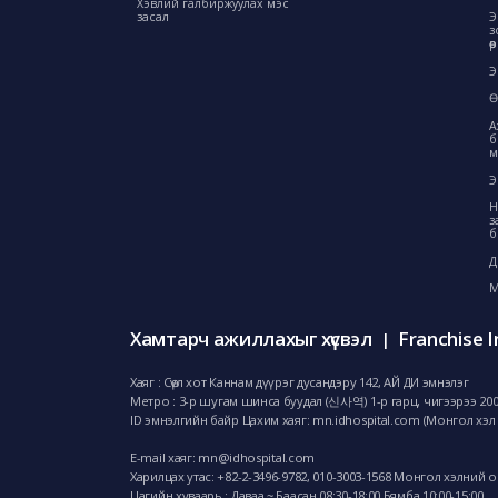
Хэвлий галбиржуулах мэс
засал
Э
з
ө
Э
Ө
А
б
м
Э
Н
з
б
Д
М
Хамтарч ажиллахыг хүсвэл
Franchise I
|
Хаяг : Сөүл хот Каннам дүүрэг дусандэру 142, АЙ ДИ эмнэлэг
Метро : 3-р шугам шинса буудал (신사역) 1-р гарц, чигээрээ 20
ID эмнэлгийн байр Цахим хаяг: mn.idhospital.com (Монгол хэл 
E-mail хаяг:
mn@idhospital.com
Харилцах утас: +82-2-3496-9782,
010-3003-1568 Монгол хэлний 
Цагийн хуваарь : Даваа ~ Баасан 08:30-18:00 Бямба 10:00-15:00