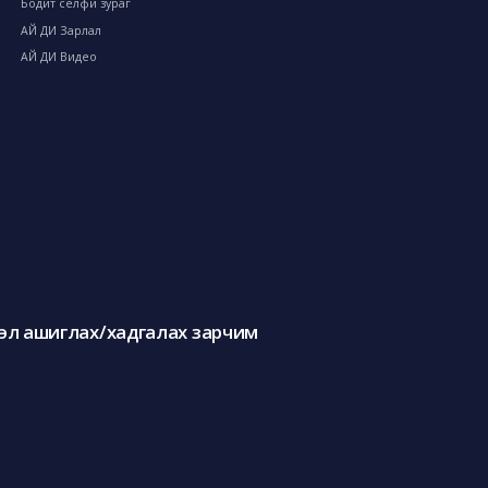
Бодит селфи зураг
АЙ ДИ Зарлал
АЙ ДИ Видео
л ашиглах/хадгалах зарчим