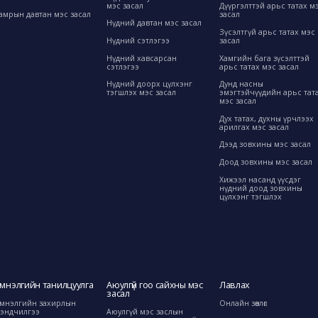
мэс засал
Дүүргэлттэй арьс татах м
амрын давтан мэс засал
засал
Нүдний давтан мэс засал
Зүсэлтгүй арьс татах мэс
Нүдний сэтлэгээ
засал
Нүдний хавсарсан
Хамгийн бага зүсэлттэй
сэтлэгээ
арьс татах мэс засал
Нүдний доорх цүлхэнг
Дунд насны
тэгшлэх мэс засал
эмэгтэйчүүдийн арьс тат
мэс засал
Дух татах, духны үрчлээх
арилгах мэс засал
Дээд зовхины мэс засал
Доод зовхины мэс засал
Хижээл насанд үүсдэг
нүдний доод зовхины
цүлхэнг тэгшлэх
мнэлгийн танилцуулга
Аюулгүй гоо сайхны мэс
Лавлах
засал
мнэлгийн захирлын
Онлайн зөвлөгөө
эндчилгээ
Аюулгүй мэс заслын