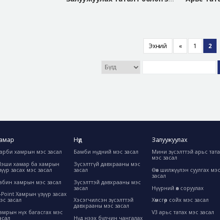
Эхний
«
1
2
амар
Нүд
Залуужуулах
арби хамрын мэс засал
Бамби нүдний мэс засал
Мини зүсэлттэй арьс тат
мэс засал
эши хамар ба хамрын
Зүсэлтгүй давхрааны мэс
зүүр засах мэс засал
засал
Өөх шилжүүлэн суулгах мэ
засал
абин хамрын мэс засал
Зүсэлттэй давхрааны мэс
засал
Нүүрний өөх соруулах
-Point Хамрын үзүүр засах
эс засал
Хэсэгчилсэн зүсэлттэй
Хөмсгөөр сойх мэс засал
давхрааны мэс засал
амрын нүх багасгах мэс
V3 арьс татах мэс засал
асал
Нүд нээх булчин чангалах