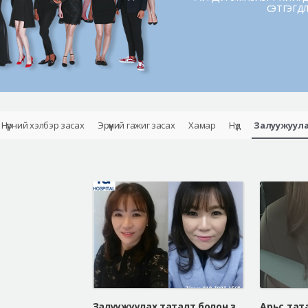
сэтгэгд
Нүүрний хэлбэр засах
Эрүүний гажиг засах
Хамар
Нүд
Залуужуул
Залуужуулах таталт болон завжны филлер