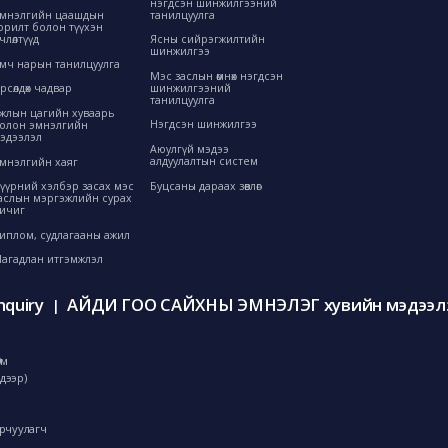
нэгдсэн шинжилгээний
танилцуулга
мнэлгийн цаашдын
орилт болон түүхэн
өрчлөлтүүд
Ясны сийрэгжилтийн
шинжилгээ
мч нарын танилцуулга
Мэс заслын өмнөх нэгдсэн
шинжилгээний
рсөлдөх чадвар
танилцуулга
жлын цагийн хуваарь
Нэгдсэн шинжилгээ
олон эмнэлгийн
эдээлэл
Аюулгүй мэдээ
алдуулалтын систем
мнэлгийн хаяг
Буцсаны дараах зөвлөгөө
үүрний хэлбэр засах мэс
аслын мэргэжлийн сурах
ичиг
иплом, судлагааны ажил
агадлан итгэмжлэл
nquiry
АЙДИ ГОО САЙХНЫ ЭМНЭЛЭГ хувийн мэдээлэ
|
0м
дээр)
орчуулагч