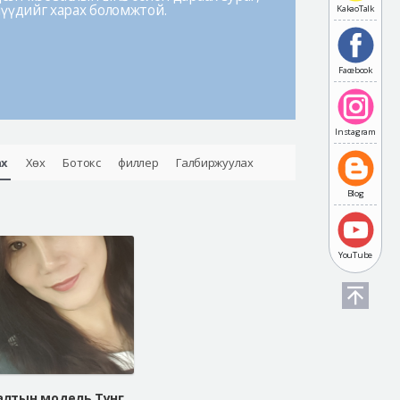
лүүдийг харах боломжтой.
KakaoTalk
Facebook
Instagram
ах
Хөх
Ботокс
филлер
Галбиржуулах
Blog
YouTube
Арьс таталтын модель Тунгалаг