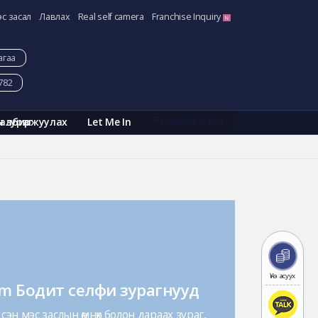
эс засал
Лавлах
Real self camera
Franchise Inquiry
агаа
782
газрын зураг
Галбиржуулах
Let Me In
н зураг
Үнэ асуух
am Бодит селфи зурагнууд
эн мэс заслын өмнөх болон дараах зураг,