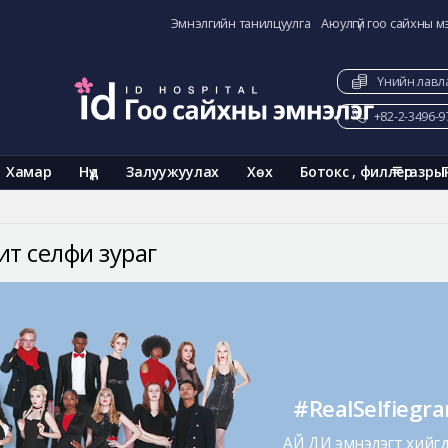
Эмнэлгийн танилцуулга
Аюулгүй гоо сайхны м
Үнийн лавл
+82-2-3496-9
Хамар
Нүд
Залуужуулах
Хөх
Ботокс , филлер
газры
ит селфи зураг
#RealSelfiegr
АЙ ДИ эмнэлэгт хийгдс