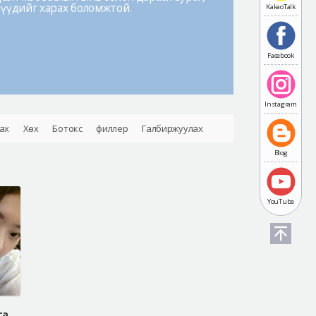
лүүдийг харах боломжтой.
KakaoTalk
Facebook
Instagram
ах
Хөх
Ботокс
филлер
Галбиржуулах
Blog
YouTube
Эрүүний гажиг засах мэс засалд орох гэж байгаа бүх хүний санаа зовнидог зүйл адилхан байх . Тэр бол .......