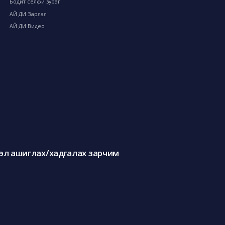
Бодит селфи зураг
АЙ ДИ Зарлал
АЙ ДИ Видео
л ашиглах/хадгалах зарчим