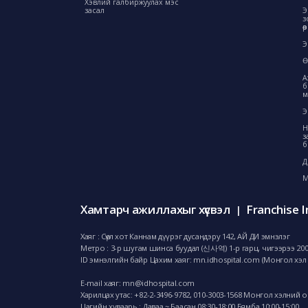
Хэвлий галбиржуулах мэс
засал
Э
з
ө
Э
Ө
А
б
м
Э
Н
з
б
Д
М
Хамтарч ажиллахыг хүсвэл
Franchise I
|
Хаяг : Сөүл хот Каннам дүүрэг дусандэру 142, АЙ ДИ эмнэлэг
Метро : 3-р шугам шинса буудал (신사역) 1-р гарц, чигээрээ 20
ID эмнэлгийн байр Цахим хаяг: mn.idhospital.com (Монгол хэл 
E-mail хаяг:
mn@idhospital.com
Харилцах утас: +82-2-3496-9782,
010-3003-1568 Монгол хэлний 
Цагийн хуваарь : Даваа ~ Баасан 08:30-18:00 Бямба 10:00-15:00