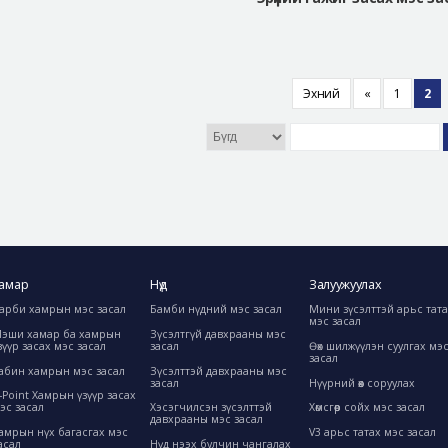
Эхний
«
1
2
амар
Нүд
Залуужуулах
арби хамрын мэс засал
Бамби нүдний мэс засал
Мини зүсэлттэй арьс тат
мэс засал
эши хамар ба хамрын
Зүсэлтгүй давхрааны мэс
зүүр засах мэс засал
засал
Өөх шилжүүлэн суулгах мэ
засал
абин хамрын мэс засал
Зүсэлттэй давхрааны мэс
засал
Нүүрний өөх соруулах
-Point Хамрын үзүүр засах
эс засал
Хэсэгчилсэн зүсэлттэй
Хөмсгөөр сойх мэс засал
давхрааны мэс засал
амрын нүх багасгах мэс
V3 арьс татах мэс засал
асал
Нүд нээх булчин чангалах