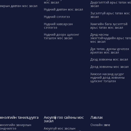
мэс засал
Дүүргэлттэй арьс татах м
амрын давтан мэс засал
засал
Нүдний давтан мэс засал
Зүсэлтгүй арьс татах мэс
Нүдний сэтлэгээ
засал
Нүдний хавсарсан
Хамгийн бага зүсэлттэй
сэтлэгээ
арьс татах мэс засал
Нүдний доорх цүлхэнг
Дунд насны
тэгшлэх мэс засал
эмэгтэйчүүдийн арьс тат
мэс засал
Дух татах, духны үрчлээх
арилгах мэс засал
Дээд зовхины мэс засал
Доод зовхины мэс засал
Хижээл насанд үүсдэг
нүдний доод зовхины
цүлхэнг тэгшлэх
мнэлгийн танилцуулга
Аюулгүй гоо сайхны мэс
Лавлах
засал
мнэлгийн захирлын
Онлайн зөвлөгөө
эндчилгээ
Аюулгүй мэс заслын