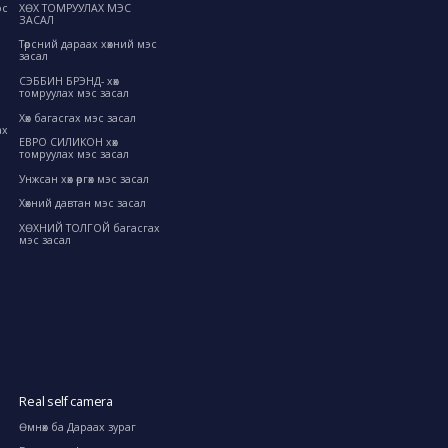
ХӨХ ТОМРУУЛАХ МЭС
эс
ЗАСАЛ
Төрсний дараах хөхний мэс
засал
СЭББИН БРЭНД- хөх
томруулах мэс засал
Хөх багасгах мэс засал
ах
ЕВРО СИЛИКОН хөх
томруулах мэс засал
Унжсан хөх өргөх мэс засал
Хөхний давтан мэс засал
ХӨХНИЙ ТОЛГОЙ багасгах
мэс засал
Real self camera
Өмнөх ба Дараах зураг