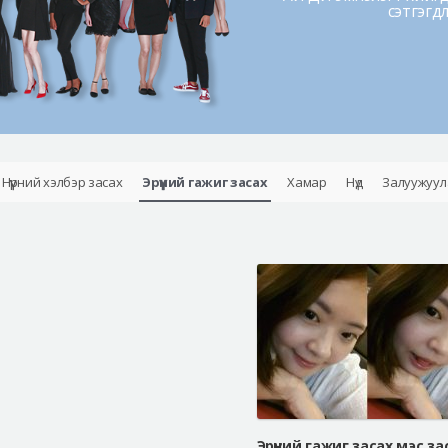
сэтгэгд
Нүүрний хэлбэр засах
Эрүүний гажиг засах
Хамар
Нүд
Залуужуул