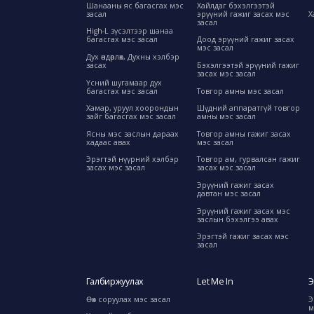
Шанааны яс багасгах мэс
Хайлдаг бэхэлгээтэй
засал
эрүүний гажиг засах мэс
Х
засал
High-L зүсэлтээр шанаа
багасгах мэс засал
Доод эрүүний гажиг засах
мэс засал
Дух өндөрлөх, Духны хэлбэр
засах
Бэхэлгээтэй эрүүний гажиг
засах мэс засал
Үсний шугамаар дух
багасгах мэс засал
Товгор амны мэс засал
Хамар, уруул хоорондын
Шүдний аппаратгүй товгор
зайг багасгах мэс засал
амны мэс засал
Ясны мэс заслын дараах
Товгор амны гажиг засах
хадаас авах
мэс засал
Эрэгтэй нүүрний хэлбэр
Товгор ам, гурвалсан гажиг
засах мэс засал
засах мэс засал
Эрүүний гажиг засах
давтан мэс засал
Эрүүний гажиг засах мэс
заслын бэхэлгээ авах
Эрэгтэй гажиг засах мэс
засал
Галбиржуулах
Let Me In
Э
Өөх соруулах мэс засал
Э
м