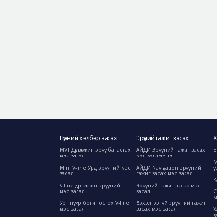
Нүүрний хэлбэр засах
Эрүүний гажиг засах
Х
MVT Дөрвөлжин эрүү багасгах
АЙДИ Эрүүний гажиг засах
Б
мэс засал
мэс заслын төв
М
Mini V-line Урд эрүүний мэс
АЙДИ Navigation эрүүний
ү
засал
гажиг засах мэс засал
К
V-line дөрвөлжин эрүүний
Эрүүний гажиг засах мэс
мэс засал
засал
C
м
Урт нүүр богиносгох V-line
Бэхэлгээгүй эрүүний гажиг
мэс засал
засах мэс засал
Х
з