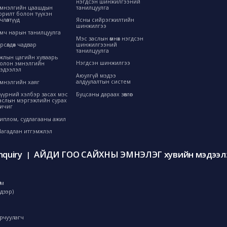
нэгдсэн шинжилгээний
танилцуулга
мнэлгийн цаашдын
орилт болон түүхэн
өрчлөлтүүд
Ясны сийрэгжилтийн
шинжилгээ
мч нарын танилцуулга
Мэс заслын өмнөх нэгдсэн
шинжилгээний
рсөлдөх чадвар
танилцуулга
жлын цагийн хуваарь
Нэгдсэн шинжилгээ
олон эмнэлгийн
эдээлэл
Аюулгүй мэдээ
алдуулалтын систем
мнэлгийн хаяг
Буцсаны дараах зөвлөгөө
үүрний хэлбэр засах мэс
аслын мэргэжлийн сурах
ичиг
иплом, судлагааны ажил
агадлан итгэмжлэл
nquiry
АЙДИ ГОО САЙХНЫ ЭМНЭЛЭГ хувийн мэдээлэ
|
0м
дээр)
орчуулагч