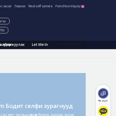
эс засал
Лавлах
Real self camera
Franchise Inquiry
агаа
782
газрын зураг
Галбиржуулах
Let Me In
н зураг
Үнэ асуух
am Бодит селфи зурагнууд
эн мэс заслын өмнөх болон дараах зураг,