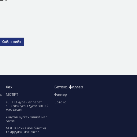
Хайлт хийх
Хөх
Ботокс , филлер
ах
MOTIFIT
Филлер
Full HD дуран аппарат
Ботокс
с
ашиглах усан дусал хөхний
мэс засал
Y шугам үүсгэх хөхний мэс
засал
МЭНТОР хиймэл биет хөх
томруулах мэс засал