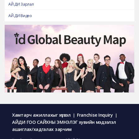
АЙ ДИ Зарлал
АЙ ДИ Видео
Хамтарч ажиллахыг хүсвэл
Franchise Inquiry
|
|
АЙДИ ГОО САЙХНЫ ЭМНЭЛЭГ хувийн мэдээлэл
ашиглах/хадгалах зарчим