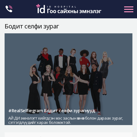
Skip
to
content
Бодит селфи зураг
Нүүрний хэлбэр засах
Эрүүний гажиг засах
Хамар
Нүд
Залуужуулах
Хөх
Ботокс , филлер
Галбиржуулах
#RealSelfiegram Бодит селфи зурагнууд
АЙ ДИ эмнэлэгт хийгдсэн мэс заслын өмнөх болон дараах зураг,
Let Me In
сэтгэгдлүүдийг харах боломжтой.
Эмнэлгийн танилцуулга