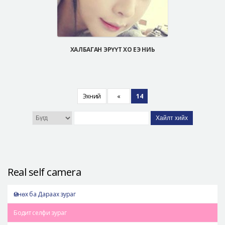
ХАЛБАГАН ЭРҮҮТ ХО ЕЭ НИЬ
Эхний
«
14
Хайлт хийх
Real self camera
Өмнөх ба Дараах зураг
Бодит селфи зураг