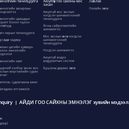
мнэлгийн танилцуулга
Аюулгүй гоо сайхны мэс
Лавлах
засал
мнэлгийн захирлын
Онлайн зөвлөгөө
эндчилгээ
Аюулгүй мэс заслын
нэгдсэн шинжилгээний
танилцуулга
мнэлгийн цаашдын
орилт болон түүхэн
өрчлөлтүүд
Ясны сийрэгжилтийн
шинжилгээ
мч нарын танилцуулга
Мэс заслын өмнөх нэгдсэн
шинжилгээний
рсөлдөх чадвар
танилцуулга
жлын цагийн хуваарь
Нэгдсэн шинжилгээ
олон эмнэлгийн
эдээлэл
Аюулгүй мэдээ
алдуулалтын систем
мнэлгийн хаяг
Буцсаны дараах зөвлөгөө
үүрний хэлбэр засах мэс
аслын мэргэжлийн сурах
ичиг
иплом, судлагааны ажил
агадлан итгэмжлэл
nquiry
АЙДИ ГОО САЙХНЫ ЭМНЭЛЭГ хувийн мэдээлэ
|
0м
дээр)