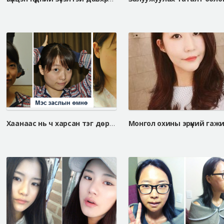
Хаанаас нь ч харсан тэг дөрвөлжин нүүртэй Мэи мэи