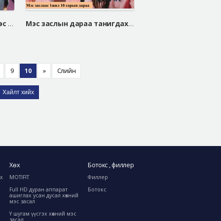
Хөхгүй ээж Пак Хуа Соны мэс засал хийх болсон шалтгаан
Мэс заслын дараа танигдахааргүй өөрчлөгдсөн Со Юү Ри
9
10
»
Сүүлийн
Хайлт хийх
Хөх
Ботокс , филлер
ах
MOTIFIT
Филлер
Full HD дуран аппарат
Ботокс
с
ашиглах усан дусал хөхний
мэс засал
Y шугам үүсгэх хөхний мэс
засал