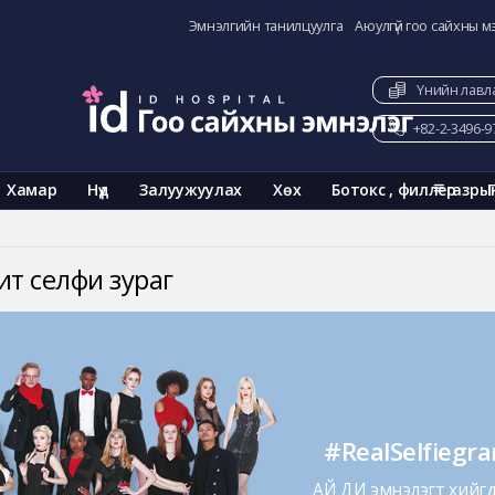
Эмнэлгийн танилцуулга
Аюулгүй гоо сайхны м
Үнийн лавл
+82-2-3496-9
Хамар
Нүд
Залуужуулах
Хөх
Ботокс , филлер
газры
ит селфи зураг
#RealSelfiegr
АЙ ДИ эмнэлэгт хийгдс