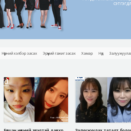
сэтгэгд
Нүүрний хэлбэр засах
Эрүүний гажиг засах
Хамар
Нүд
Залуужуула
Бүлцэн нүдний зүсэлтэй давхраа болон барби хамарны мэс засал