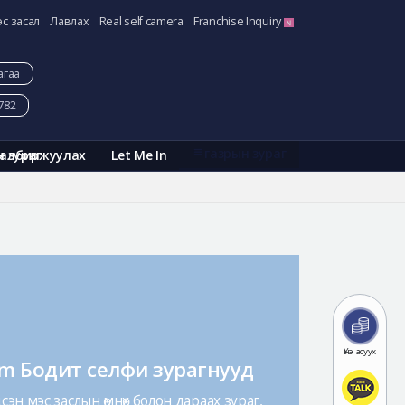
эс засал
Лавлах
Real self camera
Franchise Inquiry
агаа
782
газрын зураг
Галбиржуулах
Let Me In
н зураг
Үнэ асуух
am Бодит селфи зурагнууд
эн мэс заслын өмнөх болон дараах зураг,