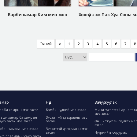
Барби хамар Ким мин жон
Эхний
«
1
2
3
4
5
6
7
8
амар
Нүд
Залуужуулах
арби хамрын мэс засал
Бамби нүдний мэс засал
Мини зүсэлттэй арьс тат
мэс засал
эши хамар ба хамрын
Зүсэлтгүй давхрааны мэс
зүүр засах мэс засал
засал
Өөх шилжүүлэн суулгах мэ
засал
абин хамрын мэс засал
Зүсэлттэй давхрааны мэс
засал
Нүүрний өөх соруулах
-Point Хамрын үзүүр засах