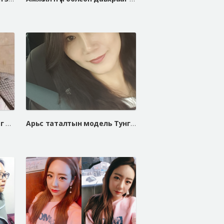
Монгол охины эрүүний гажиг засах мэс заслын сэтгэгдэл
Арьс таталтын модель Тунгалаг