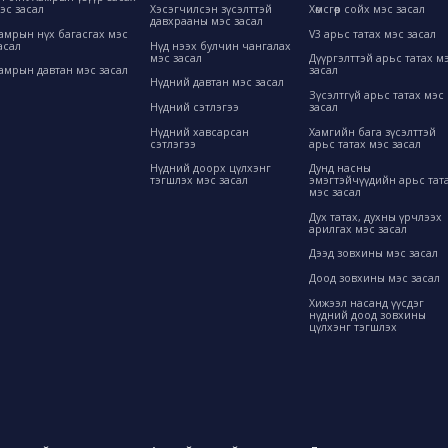
эс засал
Хэсэгчилсэн зүсэлттэй
Хөмсгөөр сойх мэс засал
давхрааны мэс засал
амрын нүх багасгах мэс
V3 арьс татах мэс засал
асал
Нүд нээх булчин чангалах
мэс засал
Дүүргэлттэй арьс татах м
амрын давтан мэс засал
засал
Нүдний давтан мэс засал
Зүсэлтгүй арьс татах мэс
Нүдний сэтлэгээ
засал
Нүдний хавсарсан
Хамгийн бага зүсэлттэй
сэтлэгээ
арьс татах мэс засал
Нүдний доорх цүлхэнг
Дунд насны
тэгшлэх мэс засал
эмэгтэйчүүдийн арьс тат
мэс засал
Дух татах, духны үрчлээх
арилгах мэс засал
Дээд зовхины мэс засал
Доод зовхины мэс засал
Хижээл насанд үүсдэг
нүдний доод зовхины
цүлхэнг тэгшлэх