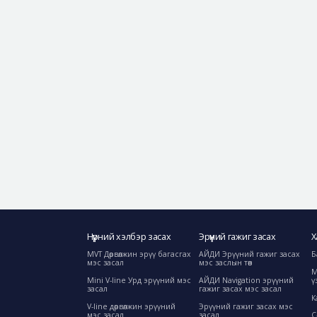
Нүүрний хэлбэр засах
Эрүүний гажиг засах
Х
MVT Дөрвөлжин эрүү багасгах
АЙДИ Эрүүний гажиг засах
Б
мэс засал
мэс заслын төв
М
Mini V-line Урд эрүүний мэс
АЙДИ Navigation эрүүний
ү
засал
гажиг засах мэс засал
К
V-line дөрвөлжин эрүүний
Эрүүний гажиг засах мэс
мэс засал
засал
C