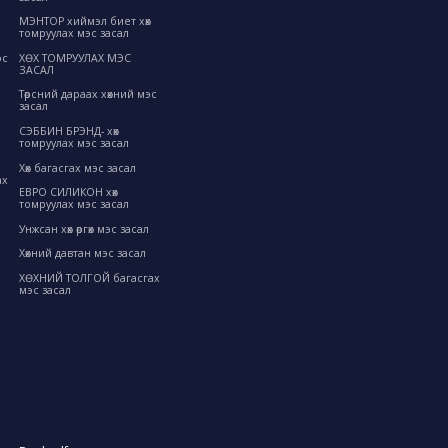
МЭНТОР хиймэл биет хөх
томруулах мэс засал
ХӨХ ТОМРУУЛАХ МЭС
эс
ЗАСАЛ
Төрсний дараах хөхний мэс
засал
СЭББИН БРЭНД- хөх
томруулах мэс засал
Хөх багасгах мэс засал
ах
ЕВРО СИЛИКОН хөх
томруулах мэс засал
Унжсан хөх өргөх мэс засал
Хөхний давтан мэс засал
ХӨХНИЙ ТОЛГОЙ багасгах
мэс засал