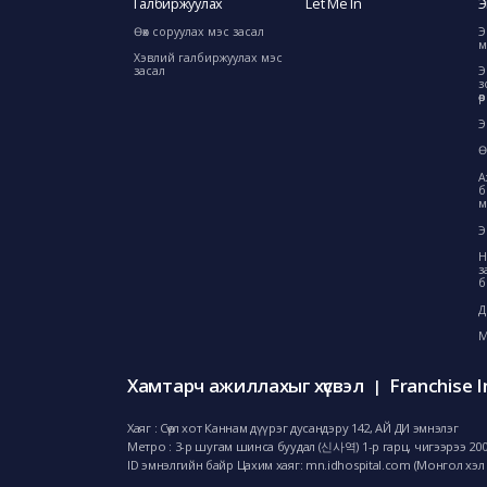
Галбиржуулах
Let Me In
Э
Өөх соруулах мэс засал
Э
м
Хэвлий галбиржуулах мэс
засал
Э
з
ө
Э
Ө
А
б
м
Э
Н
з
б
Д
М
Хамтарч ажиллахыг хүсвэл
Franchise I
|
Хаяг : Сөүл хот Каннам дүүрэг дусандэру 142, АЙ ДИ эмнэлэг
Метро : 3-р шугам шинса буудал (신사역) 1-р гарц, чигээрээ 20
ID эмнэлгийн байр Цахим хаяг: mn.idhospital.com (Монгол хэл 