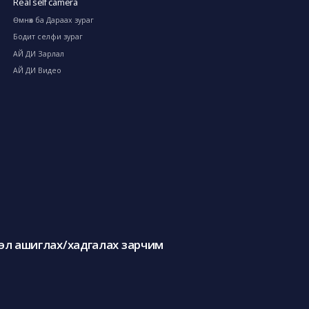
Real self camera
Өмнөх ба Дараах зураг
Бодит селфи зураг
АЙ ДИ Зарлал
АЙ ДИ Видео
л ашиглах/хадгалах зарчим