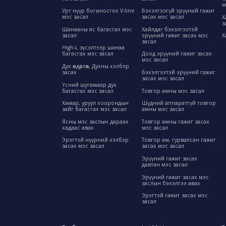
м
Урт нүүр богиносгох V-line
Бэхэлгээгүй эрүүний гажиг
мэс засал
засах мэс засал
Х
з
Шанааны яс багасгах мэс
Хайлдаг бэхэлгээтэй
засал
эрүүний гажиг засах мэс
Х
засал
High-L зүсэлтээр шанаа
багасгах мэс засал
Доод эрүүний гажиг засах
мэс засал
Дух өндөрлөх, Духны хэлбэр
засах
Бэхэлгээтэй эрүүний гажиг
засах мэс засал
Үсний шугамаар дух
багасгах мэс засал
Товгор амны мэс засал
Хамар, уруул хоорондын
Шүдний аппаратгүй товгор
зайг багасгах мэс засал
амны мэс засал
Ясны мэс заслын дараах
Товгор амны гажиг засах
хадаас авах
мэс засал
Эрэгтэй нүүрний хэлбэр
Товгор ам, гурвалсан гажиг
засах мэс засал
засах мэс засал
Эрүүний гажиг засах
давтан мэс засал
Эрүүний гажиг засах мэс
заслын бэхэлгээ авах
Эрэгтэй гажиг засах мэс
засал