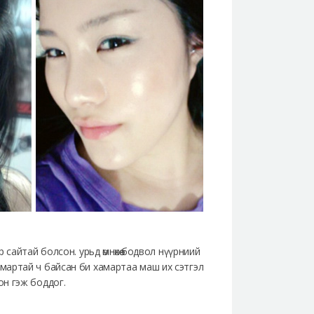
сайтай болсон. урьд өмнөхөө бодвол нүүрниий
мартай ч байсан би хамартаа маш их сэтгэл
он гэж боддог.