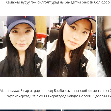
Хамарны нуруу гэж ойлголт урьд нь байдаггүй байсан бол одоо 
Мэс заслаас 3 сарын дараа гэхэд Барби хамарны хэлбэр гарч ирсэн.
зургыг хархад нэг л сонин харагдаад байдаг болсон. Одоогийн 