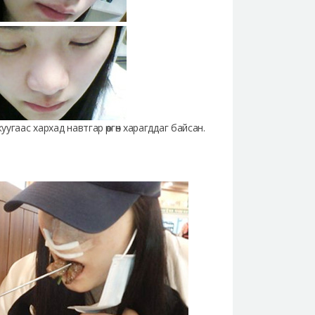
угаас хархад навтгар өргөн харагддаг байсан.