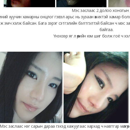
Мэс заслаас 2 долоо хоногын
ний хуучин хамарны онцлог гэвэл арьс нь зузаан өөх ихтэй хамар болх
эж эмч хэлж байсан. Бага зэрэг сэтгэлийн бэлтгэлтэй байсан ч мэс 
байгаа.
Үнэхээр яг л өөрийн юм шиг болж гоё ч х
Мэс заслаас нэг сарын дараа гэхэд хажуугаас хархад ч навтгар мөлг