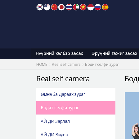
Skip
to
content
Нүүрний хэлбэр засах
Эрүүний гажиг засах
HOME
Real self camera
Бодит селфи зураг
Real self camera
Бод
Өмнөх ба Дараах зураг
Бодит селфи зураг
АЙ ДИ Зарлал
АЙ ДИ Видео