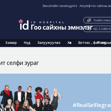
Эмнэлгийн танилцуулга
Аюулгүй гоо сайхны м
Үнийн лавл
+82-2-3496-9
Хамар
Нүд
Залуужуулах
Хөх
Ботокс , филлер
газры
ит селфи зураг
#RealSelfiegr