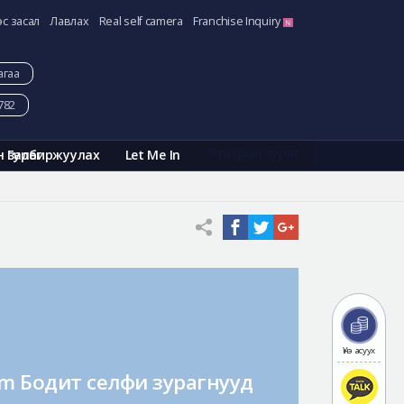
эс засал
Лавлах
Real self camera
Franchise Inquiry
агаа
782
газрын зураг
Галбиржуулах
Let Me In
н зураг
Үнэ асуух
am Бодит селфи зурагнууд