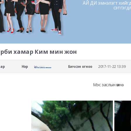
АЙ ДИ эмнэлэгт хийгдс
сэтгэгд
арби хамар Ким мин жон
мар
Нэр
Бичсэн огноо
2017-11-22 13:39
Мэс заслын өмнө