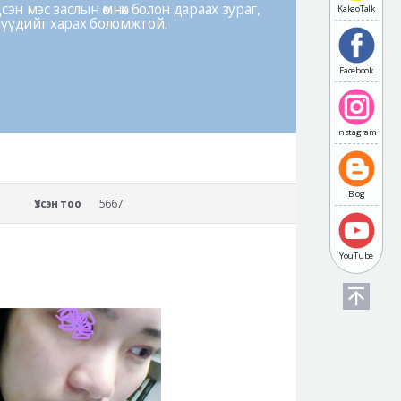
эн мэс заслын өмнөх болон дараах зураг,
KakaoTalk
лүүдийг харах боломжтой.
Facebook
Instagram
Blog
Үзсэн тоо
5667
YouTube