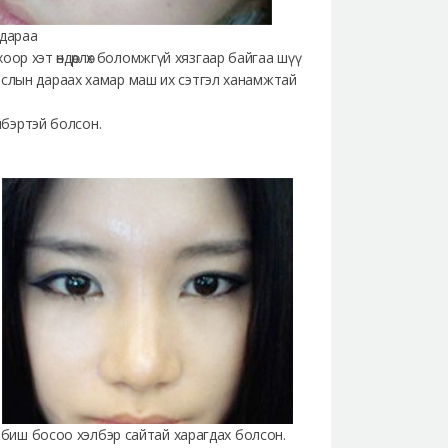
 дараа
оор хэт өндөрлөх боломжгүй хязгаар байгаа шүү
заслын дараах хамар маш их сэтгэл ханамжтай
элбэртэй болсон.
өр биш босоо хэлбэр сайтай харагдах болсон.