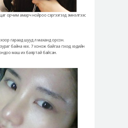
д цаг орчим амарч нойроо сэргээгээд эмнэлгээс
олхоор гараад шууд л маханд орсон.
зураг байна ккк. 7 хонож байгаа гэхэд хэдийн
сондоо маш их баяртай байсан.