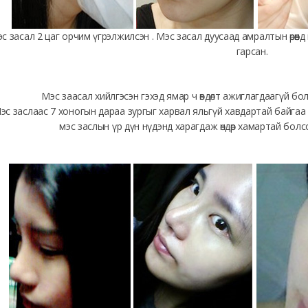
с засал 2 цаг орчим үгрэлжилсэн . Мэс засал дуусаад амралтын өрөөн
гарсан.
Мэс заасал хийлгэсэн гэхэд ямар ч өвдөлт ажиглагдаагүй б
эс заслаас 7 хоногын дараа зургыг харвал яльгүй хавдартай байгаа 
мэс заслын үр дүн нүдэнд харагдаж өндөр хамартай бол