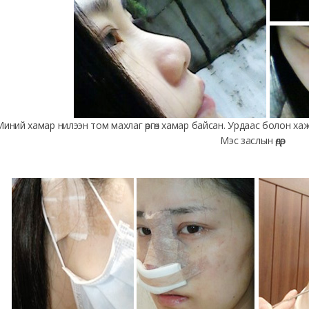
иний хамар нилээн том махлаг өргөн хамар байсан. Урдаас болон хажу
Мэс заслын өдөр