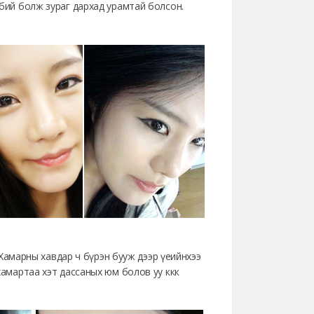
бий болж зураг дархад урамтай болсон.
 Хамарны хавдар ч бүрэн бууж дээр үеийнхээ
хамартаа хэт дассаных юм болов уу ккк