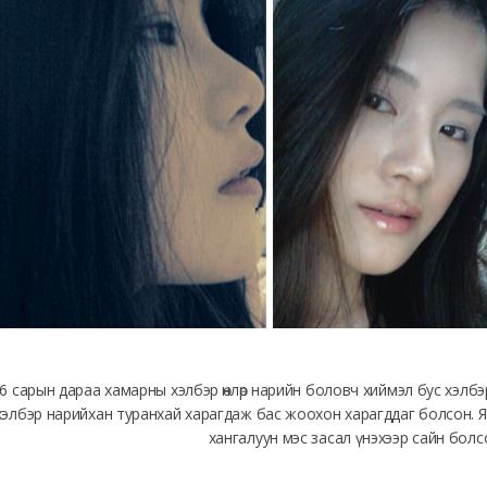
6 сарын дараа хамарны хэлбэр өнлөр нарийн боловч хиймэл бус хэлбэр 
хэлбэр нарийхан туранхай харагдаж бас жоохон харагддаг болсон. Я
хангалуун мэс засал үнэхээр сайн болс