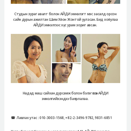
Студын зураг авалт болон АЙДИ эмнэлэгт мэс засалд орсон
сайн дурын ажилтан Шим Хёон Жонтой уулзсан. Бид хоёулаа
АЙДИ эмнэлгээс хүс урам зориг авсан.
Надад маш сайхан дурсамж болон бэлэг өгсөн АЙДИ
эмнэлгийхэндээ баярлалаа.
☎
Лавлах утас :
010-3003-1568, +82-2-3496-9782, 9831-6851