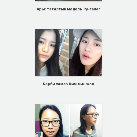
Арьс таталтын модель Тунгалаг
Барби хамар Ким мин жон