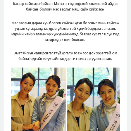
багаар сайжирч байсан. Мэлээ ч тододрхой хэмжээний айдас
байсан боловч мэс заслыг маш сайн хийж өгсөн.
Мэс заслын дараа хүн болгон сайхан хөөрхөн болсныг минь гайхаж
удаан хугацаанд мэдрээгүй эмэгтэй хүний бардам зан хань
нөхрийн хайр халамж үр хүүхдийн инээд баясал хүртэл илүү тод
мэдрэгдэх шиг болсон.
Эмэтэй хүн хөгширсөн гэлтгүй үргэлж гоёж гоодох хэрэгтэй юм
байна гэдгийг илүү сайн мэдэрч итгэлээ эргүүлэн авсан.