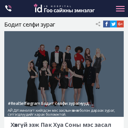
Skip
to
content
Бодит селфи зураг
Нүүрний хэлбэр засах
Эрүүний гажиг засах
Хамар
Нүд
Залуужуулах
Хөх
Ботокс , филлер
Галбиржуулах
#RealSelfiegram Бодит селфи зурагнууд
АЙ ДИ эмнэлэгт хийгдсэн мэс заслын өмнөх болон дараах зураг,
Let Me In
сэтгэгдлүүдийг харах боломжтой.
Эмнэлгийн танилцуулга
Хөхгүй ээж Пак Хуа Соны мэс засал