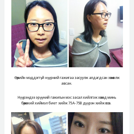
Өөрийн мэддэггүй нүүрний гажигаа засуулж алдагдсан хөхөө олж
авсан.
Нүүрэндээ эрүүний гажигын мэс засал хийлгэж хөхөнд минь
бөөрөнхий хиймэл биет хийж 75А-75В дүүрэн хийж өгсөн.