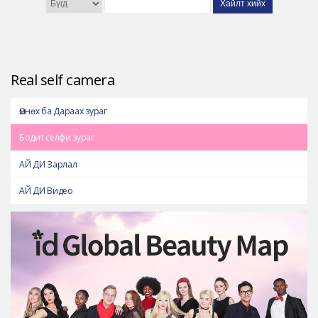
Хайлт хийх
Real self camera
Өмнөх ба Дараах зураг
Бодит селфи зураг
АЙ ДИ Зарлал
АЙ ДИ Видео