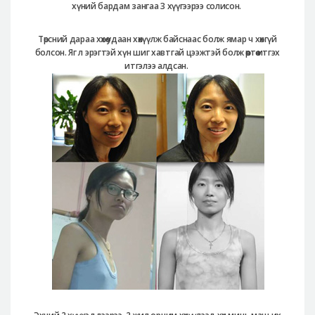
хүний бардам зангаа 3 хүүгээрээ солисон.
Төрсний дараа хөхөө удаан хөхүүлж байснаас болж ямар ч хөхгүй
болсон. Яг л эрэгтэй хүн шиг хавтгай цээжтэй болж өөртөө итгэх
итгэлээ алдсан.