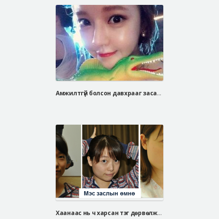
Амжилтгүй болсон давхрааг засах мэс засал
Хаанаас нь ч харсан тэг дөрвөлжин нүүртэй Мэи мэи