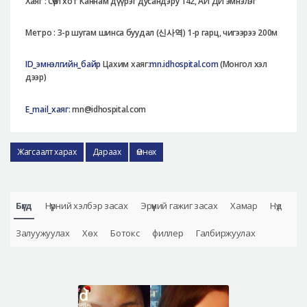
Хаяг : Сөүл хот Каннам дүүрэг дусандэру 142, АЙ ДИ эмнэлэг
Метро : 3-р шугам шинса буудал (
신사역
) 1-р гарц, чигээрээ 200м
ID_эмнэлгийн_байр
Цахим хаяг:
mn.idhospital.com
(Монгол хэл
дээр)
E_mail_хаяг
: mn@idhospital.com
Жагсаалт харах
Дараах
Өмнөх
Бүгд
Нүүрний хэлбэр засах
Эрүүний гажиг засах
Хамар
Нүд
Залуужуулах
Хөх
Ботокс
филлер
Галбиржуулах