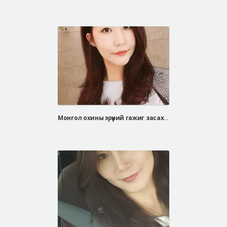
Монгол охины эрүүний гажиг засах мэс заслын сэтгэгдэл