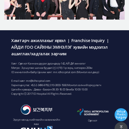
Хамтарч ажиллахыг хүсвэл
Franchise Inquiry
|
|
АЙДИ ГОО САЙХНЫ ЭМНЭЛЭГ хувийн мэдээлэл
ашиглах/хадгалах зарчим
Хаяг : Сөүл хот Каннам дүүрэг дусандэру 142, АЙ ДИ эмнэлэг
Метро : 3-р шугам шинса буудал (신사역) 1-р гарц, чигээрээ 200м
ID эмнэлгийн байр Цахим хаяг: mn.idhospital.com (Монгол хэл дээр)
E-mail хаяг:
mn@idhospital.com
Харилцах утас:
+82-2-3496-9782
,
010-3003-1568
Монгол хэлний орчуулагч
Цагийн хуваарь : Даваа ~ Баасан 08:30-18:00 Бямба 10:00-15:00
Copyright ⓒ 2017 ID Hospital All Rights Reserved.
Virtual
Plastic
Surgery
Эрүүл мэнд, нийгмийн халамжийн
Сөүл хот
яам