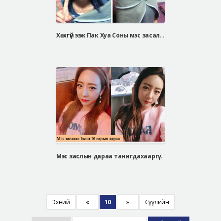
Хөхгүй ээж Пак Хуа Соны мэс засал хийх болсон шалтгаан
Мэс заслын дараа танигдахааргүй өөрчлөгдсөн Со Юү Ри
Эхний
«
10
»
Сүүлийн