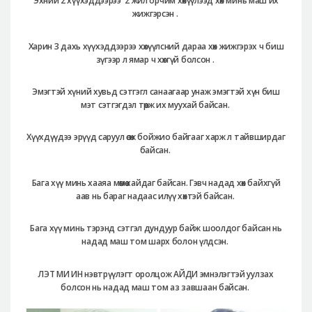
Эхний 2 хүүхэддээрээ 2 жил орчим хөхүүлээд хөх минь маш их
жижгэрсэн .
Харин 3 дахь хүүхэддээрээ хөхүүлсний дараа хөх жижгэрэх ч биш
зүгээр л ямар ч хөхгүй болсон .
Эмэгтэй хүний хувьд сэтгэгл санаагаар унаж эмэгтэй хүн биш
мэт сэтгэгдэл төрж их муухай байсан.
Хүүхдүүдээ эрүүд саруул өсөж бойжио байгааг харж л тайвширдаг
байсан.
Бага хүү минь хааяа мөөмөө хайдаг байсан. Гэвч надад хөх байхгүй
аав нь бараг надаас илүү хөхтэй байсан.
Бага хүү минь тэрэнд сэтгэл дундуур байж шоолдог байсан нь
надад маш том шарх болон үлдсэн.
ЛЭТ МИ ИН нэвтрүүлэгт оролцож АЙДИ эмнэлэгтэй уулзах
болсон нь надад маш том аз завшаан байсан.