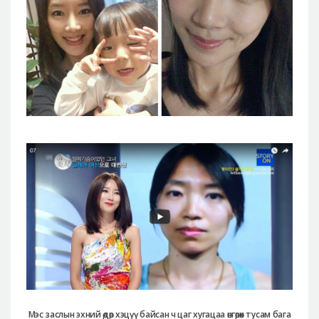
Мэс заслын эхний өдөр хэцүү байсан ч цаг хугацаа өнгөрөх тусам бага