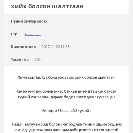
Аюулгүй гоо сайхны мэс засал
хийх болсон шалтгаан
Лавлах
Нүүрний хэлбэр засах
Real Selfie Review
Нэр
Бичсэн огноо
2017-11-22 11:36
Үзсэн тоо
5654
Хөхгүй ээж Пак Хуа Соны мэс засал хийх болсон шалтгаан
Хэн нэгний ээж болон эхнэр байхын өмнө эмэгтэй хүн байсан
түүний мэс заслын дараах бодит сэтгэгдлээс хуваалцъя
Би одоо 38 настай 3хүүтэй .
Тийм ч залуухан биш боловч нэг бодлын тийм ч хөгшин биш нас
юм. Ид цэцэглэж явах насандаа өөрийн өөртөө итгэх итгэл эмэгтэй