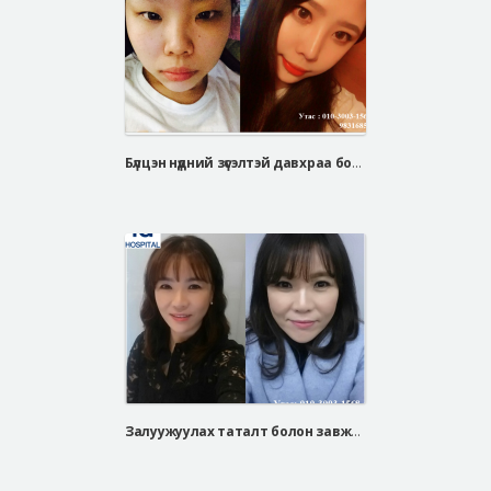
Бүлцэн нүдний зүсэлтэй давхраа болон барби хамарны мэс засал
Залуужуулах таталт болон завжны филлер