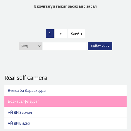
Бэхэлгээгүй гажиг засах мэс засал
1
»
Сүүлийн
Хайлт хийх
Real self camera
Өмнөх ба Дараах зураг
Бодит селфи зураг
АЙ ДИ Зарлал
АЙ ДИ Видео