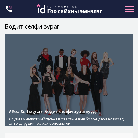
Skip
to
content
Бодит селфи зураг
Нүүрний хэлбэр засах
Эрүүний гажиг засах
Хамар
Нүд
Залуужуулах
Хөх
Ботокс , филлер
Галбиржуулах
#RealSelfiegram Бодит селфи зурагнууд
АЙ ДИ эмнэлэгт хийгдсэн мэс заслын өмнөх болон дараах зураг,
Let Me In
сэтгэгдлүүдийг харах боломжтой.
Эмнэлгийн танилцуулга