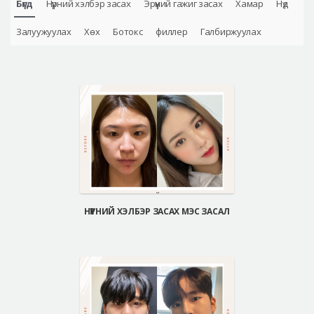
Бүгд
Нүүрний хэлбэр засах
Эрүүний гажиг засах
Хамар
Нүд
Аюулгүй гоо сайхны мэс засал
Залуужуулах
Хөх
Ботокс
филлер
Галбиржуулах
Лавлах
Real Selfie Review
НҮҮРНИЙ ХЭЛБЭР ЗАСАХ МЭС ЗАСАЛ