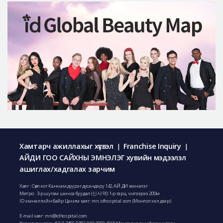
Хамтарч ажиллахыг хүсвэл
Franchise Inquiry
|
|
АЙДИ ГОО САЙХНЫ ЭМНЭЛЭГ хувийн мэдээлэл
ашиглах/хадгалах зарчим
Хаяг : Сөүл хот Каннам дүүрэг дусандэру 142, АЙ ДИ эмнэлэг
Метро : 3-р шугам шинса буудал (신사역) 1-р гарц, чигээрээ 200м
ID эмнэлгийн байр Цахим хаяг: mn.idhospital.com (Монгол хэл дээр)
E-mail хаяг:
mn@idhospital.com