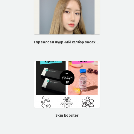
Гурвалсан нүүрний хэлбэр засах мэс засал, хамрын мэс засал
Skin booster