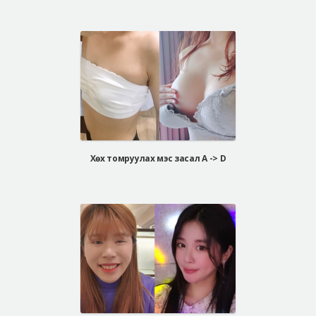
Хөх томруулах мэс засал A -> D