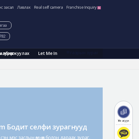
эс засал
Лавлах
Real self camera
Franchise Inquiry
агаа
782
газрын зураг
Галбиржуулах
Let Me In
н зураг
Үнэ асуух
am Бодит селфи зурагнууд
эн мэс заслын өмнөх болон дараах зураг,