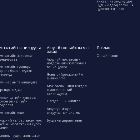
Хижээл насанд үүсдэг
нүдний доод зовхины
цүлхэнг тэгшлэх
мнэлгийн танилцуулга
Аюулгүй гоо сайхны мэс
Лавлах
засал
мнэлгийн захирлын
Онлайн зөвлөгөө
эндчилгээ
Аюулгүй мэс заслын
нэгдсэн шинжилгээний
танилцуулга
мнэлгийн цаашдын
орилт болон түүхэн
өрчлөлтүүд
Ясны сийрэгжилтийн
шинжилгээ
мч нарын танилцуулга
Мэс заслын өмнөх нэгдсэн
шинжилгээний
рсөлдөх чадвар
танилцуулга
жлын цагийн хуваарь
Нэгдсэн шинжилгээ
олон эмнэлгийн
эдээлэл
Аюулгүй мэдээ
алдуулалтын систем
мнэлгийн хаяг
Буцсаны дараах зөвлөгөө
үүрний хэлбэр засах мэс
аслын мэргэжлийн сурах
ичиг
иплом, судлагааны ажил