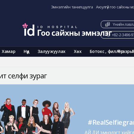
Эмнэлгийн танилцуулга
Аюулгүй гоо сайхны м
Үнийн лавл
+82-2-3496-9
Хамар
Нүд
Залуужуулах
Хөх
Ботокс , филлер
газры
ит селфи зураг
#RealSelfiegr
АЙ ДИ эмнэлэгт хийгдс