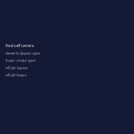
Real self camera
Өмнөх ба Дараах зураг
Бодит селфи зураг
АЙ ДИ Зарлал
АЙ ДИ Видео