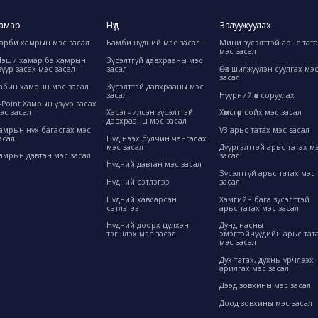
амар
Нүд
Залуужуулах
арби хамрын мэс засал
Бамби нүдний мэс засал
Мини зүсэлттэй арьс тат
мэс засал
эши хамар ба хамрын
Зүсэлтгүй давхрааны мэс
зүүр засах мэс засал
засал
Өөх шилжүүлэн суулгах мэ
засал
абин хамрын мэс засал
Зүсэлттэй давхрааны мэс
засал
Нүүрний өөх соруулах
-Point Хамрын үзүүр засах
эс засал
Хэсэгчилсэн зүсэлттэй
Хөмсгөөр сойх мэс засал
давхрааны мэс засал
амрын нүх багасгах мэс
V3 арьс татах мэс засал
асал
Нүд нээх булчин чангалах
мэс засал
Дүүргэлттэй арьс татах м
амрын давтан мэс засал
засал
Нүдний давтан мэс засал
Зүсэлтгүй арьс татах мэс
Нүдний сэтлэгээ
засал
Нүдний хавсарсан
Хамгийн бага зүсэлттэй
сэтлэгээ
арьс татах мэс засал
Нүдний доорх цүлхэнг
Дунд насны
тэгшлэх мэс засал
эмэгтэйчүүдийн арьс тат
мэс засал
Дух татах, духны үрчлээх
арилгах мэс засал
Дээд зовхины мэс засал
Доод зовхины мэс засал