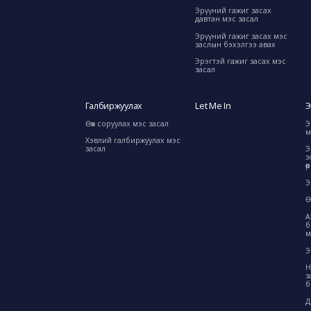
Эрүүний гажиг засах
давтан мэс засал
Эрүүний гажиг засах мэс
заслын бэхэлгээ авах
Эрэгтэй гажиг засах мэс
засал
Галбиржуулах
Let Me In
Э
Өөх соруулах мэс засал
Э
м
Хэвлий галбиржуулах мэс
засал
Э
з
ө
Э
Ө
А
б
м
Э
Н
з
б
Д