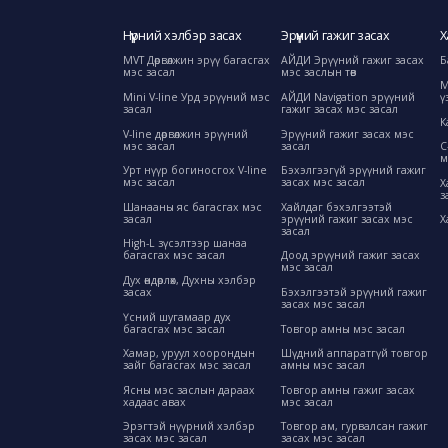
Нүүрний хэлбэр засах
Эрүүний гажиг засах
Х
MVT Дөрвөлжин эрүү багасгах
АЙДИ Эрүүний гажиг засах
Б
мэс засал
мэс заслын төв
М
Mini V-line Урд эрүүний мэс
АЙДИ Navigation эрүүний
ү
засал
гажиг засах мэс засал
К
V-line дөрвөлжин эрүүний
Эрүүний гажиг засах мэс
мэс засал
засал
C
м
Урт нүүр богиносгох V-line
Бэхэлгээгүй эрүүний гажиг
мэс засал
засах мэс засал
Х
з
Шанааны яс багасгах мэс
Хайлдаг бэхэлгээтэй
засал
эрүүний гажиг засах мэс
Х
засал
High-L зүсэлтээр шанаа
багасгах мэс засал
Доод эрүүний гажиг засах
мэс засал
Дух өндөрлөх, Духны хэлбэр
засах
Бэхэлгээтэй эрүүний гажиг
засах мэс засал
Үсний шугамаар дух
багасгах мэс засал
Товгор амны мэс засал
Хамар, уруул хоорондын
Шүдний аппаратгүй товгор
зайг багасгах мэс засал
амны мэс засал
Ясны мэс заслын дараах
Товгор амны гажиг засах
хадаас авах
мэс засал
Эрэгтэй нүүрний хэлбэр
Товгор ам, гурвалсан гажиг
засах мэс засал
засах мэс засал