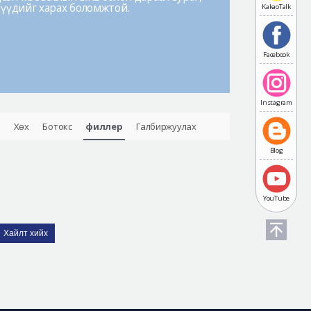
лүүдийг харах боломжтой.
KakaoTalk
Facebook
Instagram
Хөх
Ботокс
филлер
Галбиржуулах
Blog
YouTube
Хайлт хийх