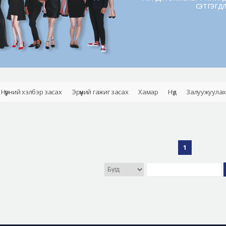
сэтгэгд
Нүүрний хэлбэр засах
Эрүүний гажиг засах
Хамар
Нүд
Залуужуулах
1