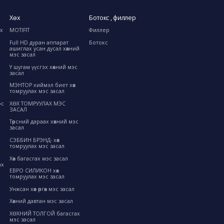
Хөх
Ботокс , филлер
ах
MOTIFIT
Филлер
Full HD дуран аппарат
Ботокс
с
ашиглах усан дусал хөхний
мэс засал
Y шугам үүсгэх хөхний мэс
засал
МЭНТОР хиймэл биет хөх
томруулах мэс засал
ХӨХ ТОМРУУЛАХ МЭС
эс
ЗАСАЛ
Төрсний дараах хөхний мэс
засал
СЭББИН БРЭНД- хөх
томруулах мэс засал
Хөх багасгах мэс засал
ах
ЕВРО СИЛИКОН хөх
томруулах мэс засал
Унжсан хөх өргөх мэс засал
Хөхний давтан мэс засал
ХӨХНИЙ ТОЛГОЙ багасгах
мэс засал