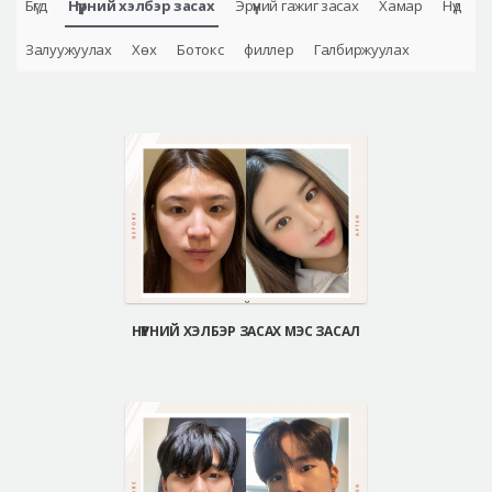
Бүгд
Нүүрний хэлбэр засах
Эрүүний гажиг засах
Хамар
Нүд
Аюулгүй гоо сайхны мэс засал
Залуужуулах
Хөх
Ботокс
филлер
Галбиржуулах
Лавлах
Real Selfie Review
НҮҮРНИЙ ХЭЛБЭР ЗАСАХ МЭС ЗАСАЛ