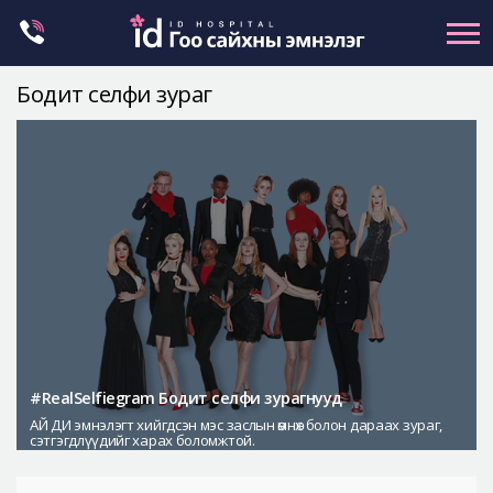
Skip
to
content
Бодит селфи зураг
Нүүрний хэлбэр засах
Эрүүний гажиг засах
Хамар
Нүд
Залуужуулах
Хөх
Ботокс , филлер
Галбиржуулах
#RealSelfiegram Бодит селфи зурагнууд
АЙ ДИ эмнэлэгт хийгдсэн мэс заслын өмнөх болон дараах зураг,
Let Me In
сэтгэгдлүүдийг харах боломжтой.
Эмнэлгийн танилцуулга