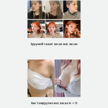
Эрүүний гажиг засах мэс засал
Хөх томруулах мэс засал A -> D