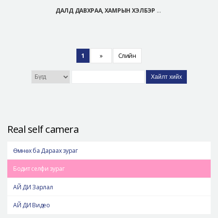
ДАЛД ДАВХРАА, ХАМРЫН ХЭЛБЭР ЗАСАХ МЭС ЗАСАЛ
1
»
Сүүлийн
Хайлт хийх
Real self camera
Өмнөх ба Дараах зураг
Бодит селфи зураг
АЙ ДИ Зарлал
АЙ ДИ Видео