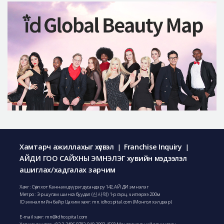
Хамтарч ажиллахыг хүсвэл
Franchise Inquiry
|
|
АЙДИ ГОО САЙХНЫ ЭМНЭЛЭГ хувийн мэдээлэл
ашиглах/хадгалах зарчим
Хаяг : Сөүл хот Каннам дүүрэг дусандэру 142, АЙ ДИ эмнэлэг
Метро : 3-р шугам шинса буудал (신사역) 1-р гарц, чигээрээ 200м
ID эмнэлгийн байр Цахим хаяг: mn.idhospital.com (Монгол хэл дээр)
E-mail хаяг:
mn@idhospital.com