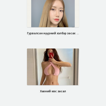
Гурвалсан нүүрний хэлбэр засах мэс засал, хамрын мэс засал
Хөхний мэс засал