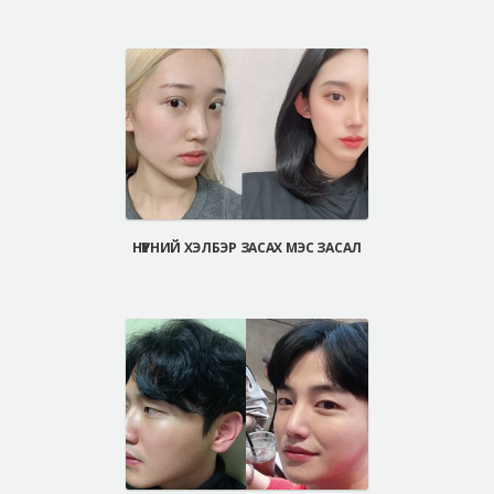
НҮҮРНИЙ ХЭЛБЭР ЗАСАХ МЭС ЗАСАЛ