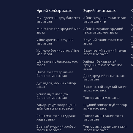
Нүүрний хэлбэр засах
Эрүүний гажиг засах
Х
MVT Дөрвөлжин эрүү багасгах
АЙДИ Эрүүний гажиг засах
Б
мэс засал
мэс заслын төв
М
Mini V-line Урд эрүүний мэс
АЙДИ Navigation эрүүний
ү
засал
гажиг засах мэс засал
К
V-line дөрвөлжин эрүүний
Эрүүний гажиг засах мэс
мэс засал
засал
C
м
Урт нүүр богиносгох V-line
Бэхэлгээгүй эрүүний гажиг
мэс засал
засах мэс засал
Х
з
Шанааны яс багасгах мэс
Хайлдаг бэхэлгээтэй
засал
эрүүний гажиг засах мэс
Х
засал
High-L зүсэлтээр шанаа
багасгах мэс засал
Доод эрүүний гажиг засах
мэс засал
Дух өндөрлөх, Духны хэлбэр
засах
Бэхэлгээтэй эрүүний гажиг
засах мэс засал
Үсний шугамаар дух
багасгах мэс засал
Товгор амны мэс засал
Хамар, уруул хоорондын
Шүдний аппаратгүй товгор
зайг багасгах мэс засал
амны мэс засал
Ясны мэс заслын дараах
Товгор амны гажиг засах
хадаас авах
мэс засал
Эрэгтэй нүүрний хэлбэр
Товгор ам, гурвалсан гажиг
засах мэс засал
засах мэс засал