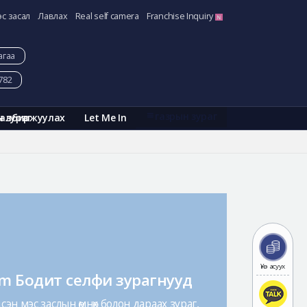
эс засал
Лавлах
Real self camera
Franchise Inquiry
агаа
782
газрын зураг
Галбиржуулах
Let Me In
н зураг
Үнэ асуух
am Бодит селфи зурагнууд
эн мэс заслын өмнөх болон дараах зураг,