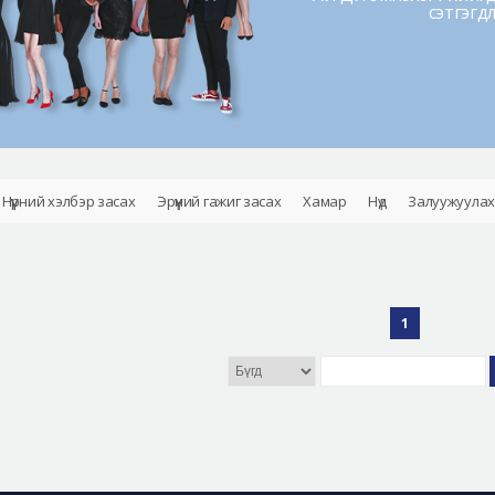
сэтгэгд
Нүүрний хэлбэр засах
Эрүүний гажиг засах
Хамар
Нүд
Залуужуулах
1