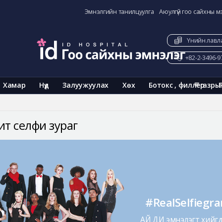
Эмнэлгийн танилцуулга
Аюулгүй гоо сайхны м
Үнийн лавл
+82-2-3496-9
Хамар
Нүд
Залуужуулах
Хөх
Ботокс , филлер
газры
ит селфи зураг
#RealSelfiegr
АЙ ДИ эмнэлэгт хийгдс