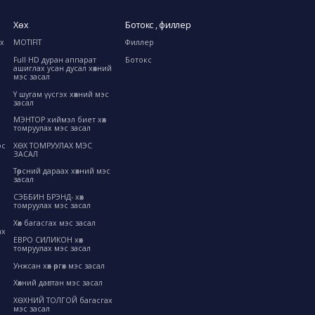
Хөх
Ботокс , филлер
ах
MOTIFIT
Филлер
Full HD дуран аппарат
Ботокс
с
ашиглах усан дусал хөхний
мэс засал
Y шугам үүсгэх хөхний мэс
засал
МЭНТОР хиймэл биет хөх
томруулах мэс засал
ХӨХ ТОМРУУЛАХ МЭС
эс
ЗАСАЛ
Төрсний дараах хөхний мэс
засал
СЭББИН БРЭНД- хөх
томруулах мэс засал
Хөх багасгах мэс засал
ах
ЕВРО СИЛИКОН хөх
томруулах мэс засал
Унжсан хөх өргөх мэс засал
Хөхний давтан мэс засал
ХӨХНИЙ ТОЛГОЙ багасгах
мэс засал