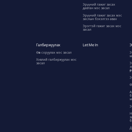
Эрүүний гажиг засах
давтан мэс засал
Эрүүний гажиг засах мэс
заслын бэхэлгээ авах
Эрэгтэй гажиг засах мэс
засал
Галбиржуулах
Let Me In
Э
Өөх соруулах мэс засал
Э
м
Хэвлий галбиржуулах мэс
засал
Э
з
ө
Э
Ө
А
б
м
Э
Н
з
б
Д