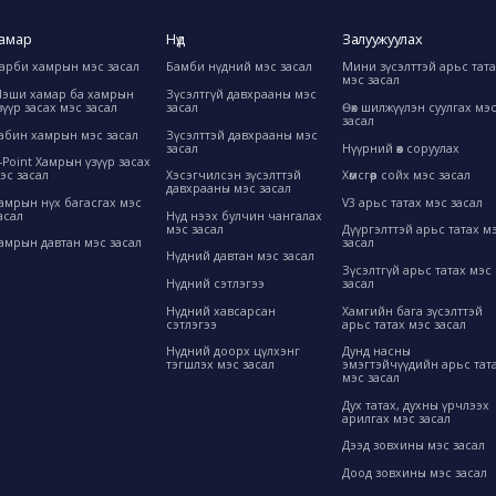
амар
Нүд
Залуужуулах
арби хамрын мэс засал
Бамби нүдний мэс засал
Мини зүсэлттэй арьс тат
мэс засал
эши хамар ба хамрын
Зүсэлтгүй давхрааны мэс
зүүр засах мэс засал
засал
Өөх шилжүүлэн суулгах мэ
засал
абин хамрын мэс засал
Зүсэлттэй давхрааны мэс
засал
Нүүрний өөх соруулах
-Point Хамрын үзүүр засах
эс засал
Хэсэгчилсэн зүсэлттэй
Хөмсгөөр сойх мэс засал
давхрааны мэс засал
амрын нүх багасгах мэс
V3 арьс татах мэс засал
асал
Нүд нээх булчин чангалах
мэс засал
Дүүргэлттэй арьс татах м
амрын давтан мэс засал
засал
Нүдний давтан мэс засал
Зүсэлтгүй арьс татах мэс
Нүдний сэтлэгээ
засал
Нүдний хавсарсан
Хамгийн бага зүсэлттэй
сэтлэгээ
арьс татах мэс засал
Нүдний доорх цүлхэнг
Дунд насны
тэгшлэх мэс засал
эмэгтэйчүүдийн арьс тат
мэс засал
Дух татах, духны үрчлээх
арилгах мэс засал
Дээд зовхины мэс засал
Доод зовхины мэс засал