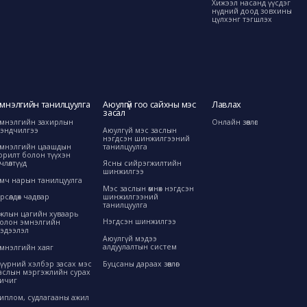
Хижээл насанд үүсдэг
нүдний доод зовхины
цүлхэнг тэгшлэх
мнэлгийн танилцуулга
Аюулгүй гоо сайхны мэс
Лавлах
засал
мнэлгийн захирлын
Онлайн зөвлөгөө
эндчилгээ
Аюулгүй мэс заслын
нэгдсэн шинжилгээний
танилцуулга
мнэлгийн цаашдын
орилт болон түүхэн
өрчлөлтүүд
Ясны сийрэгжилтийн
шинжилгээ
мч нарын танилцуулга
Мэс заслын өмнөх нэгдсэн
шинжилгээний
рсөлдөх чадвар
танилцуулга
жлын цагийн хуваарь
Нэгдсэн шинжилгээ
олон эмнэлгийн
эдээлэл
Аюулгүй мэдээ
алдуулалтын систем
мнэлгийн хаяг
Буцсаны дараах зөвлөгөө
үүрний хэлбэр засах мэс
аслын мэргэжлийн сурах
ичиг
иплом, судлагааны ажил