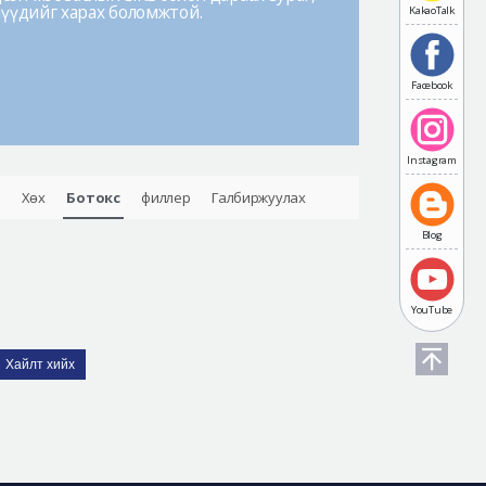
лүүдийг харах боломжтой.
KakaoTalk
Facebook
Instagram
Хөх
Ботокс
филлер
Галбиржуулах
Blog
YouTube
Хайлт хийх