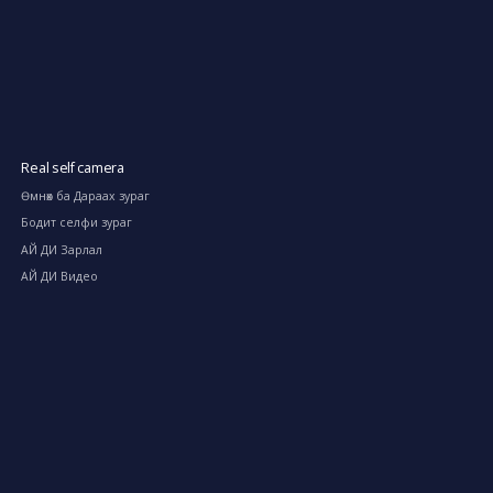
Real self camera
Өмнөх ба Дараах зураг
Бодит селфи зураг
АЙ ДИ Зарлал
АЙ ДИ Видео