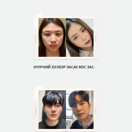
НҮҮРНИЙ ХЭЛБЭР ЗАСАХ МЭС ЗАСАЛ