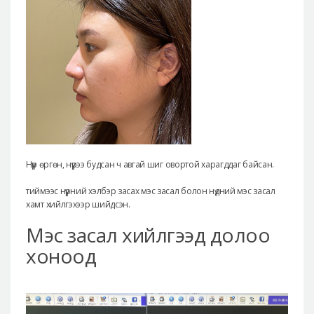
Нүүр өргөн, нүүрээ будсан ч авгай шиг овортой харагддаг байсан.
тиймээс нүүрний хэлбэр засах мэс засал болон нүдний мэс засал
хамт хийлгэхээр шийдсэн.
Мэс засал хийлгээд долоо
хоноод