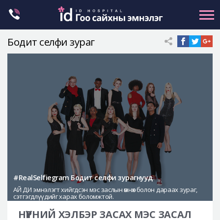
Skip
to
content
Бодит селфи зураг
Нүүрний хэлбэр засах
Эрүүний гажиг засах
Хамар
Нүд
Залуужуулах
Хөх
Ботокс , филлер
Галбиржуулах
#RealSelfiegram Бодит селфи зурагнууд
АЙ ДИ эмнэлэгт хийгдсэн мэс заслын өмнөх болон дараах зураг,
Let Me In
сэтгэгдлүүдийг харах боломжтой.
Эмнэлгийн танилцуулга
НҮҮРНИЙ ХЭЛБЭР ЗАСАХ МЭС ЗАСАЛ