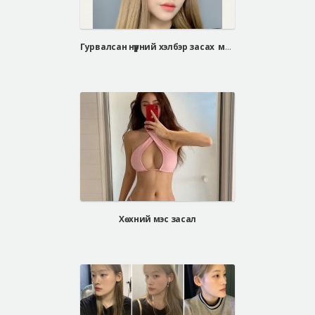
Гурвалсан нүүрний хэлбэр засах мэс засал, хамрын мэс засал
Хөхний мэс засал