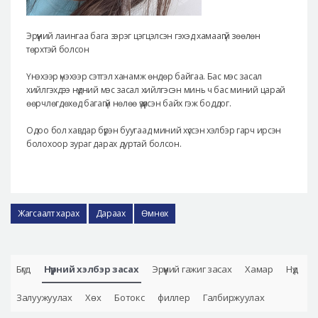
Эрүүний лаингаа бага зэрэг цэгцэлсэн гэхэд хамаагүй зөөлөн
төрхтэй болсон
Үнэхээр үнэхээр сэтгэл ханамж өндөр байгаа. Бас мэс засал
хийлгэхдээ нүдний мэс засал хийлгэсэн минь ч бас миний царай
өөрчлөгдөхөд багагүй нөлөө үзүүлсэн байх гэж боддог.
Одоо бол хавдар бүрэн буугаад миний хүссэн хэлбэр гарч ирсэн
болохоор зураг дарах дуртай болсон.
Жагсаалт харах
Дараах
Өмнөх
Бүгд
Нүүрний хэлбэр засах
Эрүүний гажиг засах
Хамар
Нүд
Залуужуулах
Хөх
Ботокс
филлер
Галбиржуулах