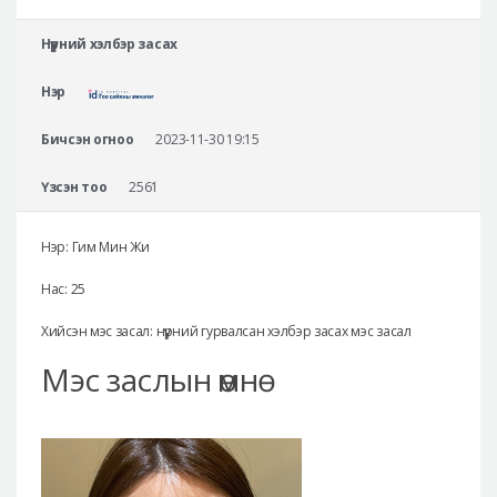
Аюулгүй гоо сайхны мэс засал
Нүүрний хэлбэр засах
Лавлах
Нэр
Real Selfie Review
Бичсэн огноо
2023-11-30 19:15
Үзсэн тоо
2561
Нэр: Гим Мин Жи
Нас: 25
Хийсэн мэс засал: нүүрний гурвалсан хэлбэр засах мэс засал
Мэс заслын өмнө