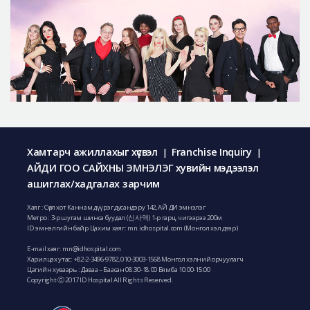
Хамтарч ажиллахыг хүсвэл
Franchise Inquiry
|
|
АЙДИ ГОО САЙХНЫ ЭМНЭЛЭГ хувийн мэдээлэл
ашиглах/хадгалах зарчим
Хаяг : Сөүл хот Каннам дүүрэг дусандэру 142, АЙ ДИ эмнэлэг
Метро : 3-р шугам шинса буудал (신사역) 1-р гарц, чигээрээ 200м
ID эмнэлгийн байр Цахим хаяг: mn.idhospital.com (Монгол хэл дээр)
E-mail хаяг:
mn@idhospital.com
Харилцах утас:
+82-2-3496-9782
,
010-3003-1568
Монгол хэлний орчуулагч
Цагийн хуваарь : Даваа ~ Баасан 08:30-18:00 Бямба 10:00-15:00
Copyright ⓒ 2017 ID Hospital All Rights Reserved.