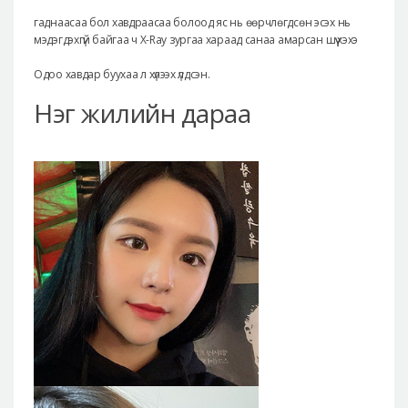
гаднаасаа бол хавдраасаа болоод яс нь өөрчлөгдсөн эсэх нь
мэдэгдэхгүй байгаа ч X-Ray зургаа хараад санаа амарсан шүү хэхэ
Одоо хавдар буухаа л хүлээх үлдсэн.
Нэг жилийн дараа