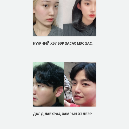
НҮҮРНИЙ ХЭЛБЭР ЗАСАХ МЭС ЗАСАЛ
ДАЛД ДАВХРАА, ХАМРЫН ХЭЛБЭР ЗАСАХ МЭС ЗАСАЛ