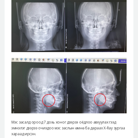
Мэс засалд ороод 7 дохь хоног дээрээ оёдлоо авхуулах гээд
эмнэлэг дээрээ очихдоо мэс заслын өмнө ба дараах X-Ray зургаа
хараад ирсэн.