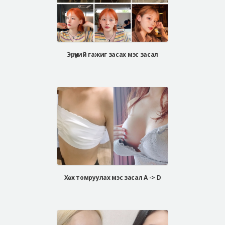
Эрүүний гажиг засах мэс засал
Хөх томруулах мэс засал A -> D