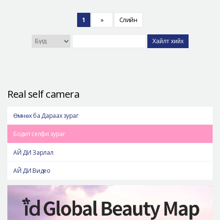
1
»
Сүүлийн
Хайлт хийх
Real self camera
Өмнөх ба Дараах зураг
Бодит селфи зураг
АЙ ДИ Зарлал
АЙ ДИ Видео