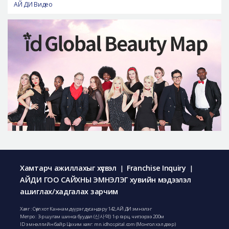
АЙ ДИ Видео
Хамтарч ажиллахыг хүсвэл
Franchise Inquiry
|
|
АЙДИ ГОО САЙХНЫ ЭМНЭЛЭГ хувийн мэдээлэл
ашиглах/хадгалах зарчим
Хаяг : Сөүл хот Каннам дүүрэг дусандэру 142, АЙ ДИ эмнэлэг
Метро : 3-р шугам шинса буудал (신사역) 1-р гарц, чигээрээ 200м
ID эмнэлгийн байр Цахим хаяг: mn.idhospital.com (Монгол хэл дээр)