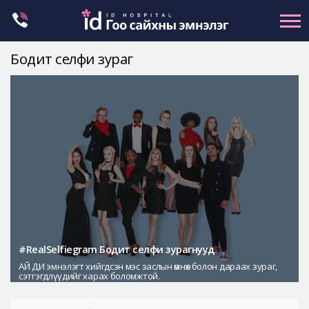
Skip
to
content
Бодит селфи зураг
Нүүрний хэлбэр засах
Эрүүний гажиг засах
Хамар
Нүд
Залуужуулах
Хөх
Ботокс , филлер
Галбиржуулах
#RealSelfiegram Бодит селфи зурагнууд
АЙ ДИ эмнэлэгт хийгдсэн мэс заслын өмнөх болон дараах зураг,
Let Me In
сэтгэгдлүүдийг харах боломжтой.
Эмнэлгийн танилцуулга