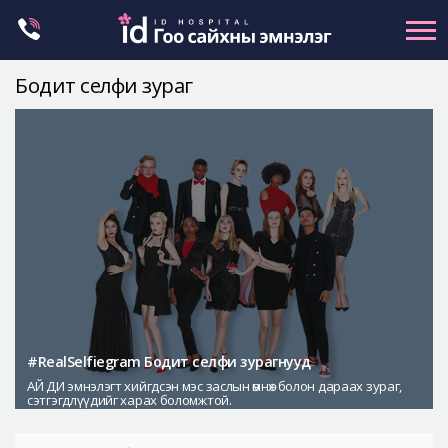
Skip
to
content
Бодит селфи зураг
Нүүрний хэлбэр засах
Эрүүний гажиг засах
Хамар
Нүд
Залуужуулах
Хөх
Ботокс , филлер
Галбиржуулах
#RealSelfiegram Бодит селфи зурагнууд
АЙ ДИ эмнэлэгт хийгдсэн мэс заслын өмнөх болон дараах зураг,
Let Me In
сэтгэгдлүүдийг харах боломжтой.
Эмнэлгийн танилцуулга