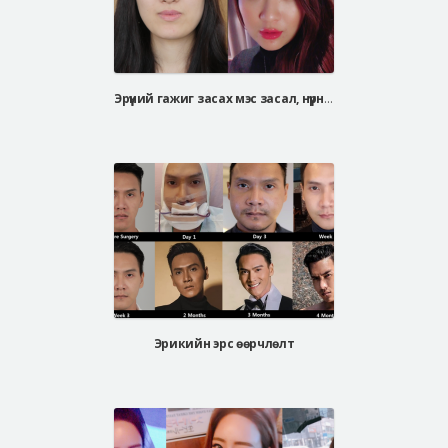
Эрүүний гажиг засах мэс засал, нүүрний хэлбэр засах мэс засал
Эрикийн эрс өөрчлөлт