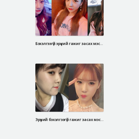
Бэхэлгээгүй эрүүний гажиг засах мэс засал, V-line дөрвөлжин эрүүний мэс засал
Эрүүний бэхэлгээгүй гажиг засах мэс засал, V хэлбэрийн эрүүний мэс засал