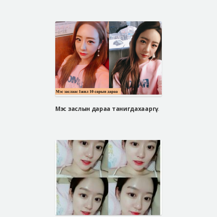
Мэс заслын дараа танигдахааргүй өөрчлөгдсөн Со Юү Ри