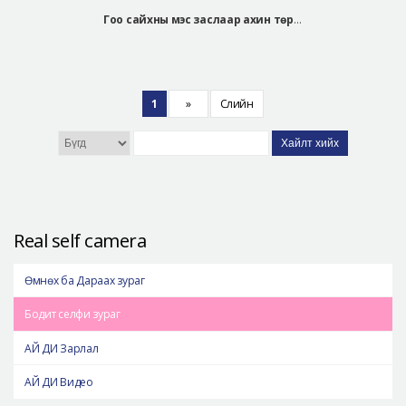
Гоо сайхны мэс заслаар ахин төрсөн ЧУЭ СЭ ЫН
1
»
Сүүлийн
Хайлт хийх
Real self camera
Өмнөх ба Дараах зураг
Бодит селфи зураг
АЙ ДИ Зарлал
АЙ ДИ Видео