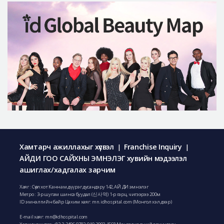
Хамтарч ажиллахыг хүсвэл
Franchise Inquiry
|
|
АЙДИ ГОО САЙХНЫ ЭМНЭЛЭГ хувийн мэдээлэл
ашиглах/хадгалах зарчим
Хаяг : Сөүл хот Каннам дүүрэг дусандэру 142, АЙ ДИ эмнэлэг
Метро : 3-р шугам шинса буудал (신사역) 1-р гарц, чигээрээ 200м
ID эмнэлгийн байр Цахим хаяг: mn.idhospital.com (Монгол хэл дээр)
E-mail хаяг:
mn@idhospital.com