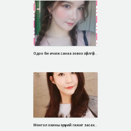
Одоо би ичиж санаа зовох зүйлгүй өөртөө итгэлтэй амьдарч байгаа
Монгол охины эрүүний гажиг засах мэс заслын сэтгэгдэл