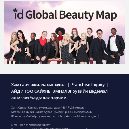
Хамтарч ажиллахыг хүсвэл
Franchise Inquiry
|
|
АЙДИ ГОО САЙХНЫ ЭМНЭЛЭГ хувийн мэдээлэл
ашиглах/хадгалах зарчим
Хаяг : Сөүл хот Каннам дүүрэг дусандэру 142, АЙ ДИ эмнэлэг
Метро : 3-р шугам шинса буудал (신사역) 1-р гарц, чигээрээ 200м
ID эмнэлгийн байр Цахим хаяг: mn.idhospital.com (Монгол хэл дээр)
E-mail хаяг:
mn@idhospital.com