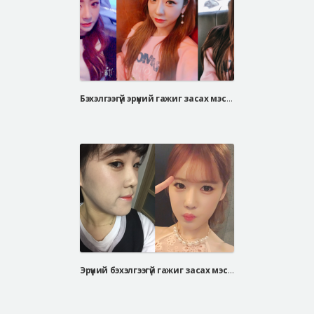
Бэхэлгээгүй эрүүний гажиг засах мэс засал, V-line дөрвөлжин эрүүний мэс засал
Эрүүний бэхэлгээгүй гажиг засах мэс засал, V хэлбэрийн эрүүний мэс засал