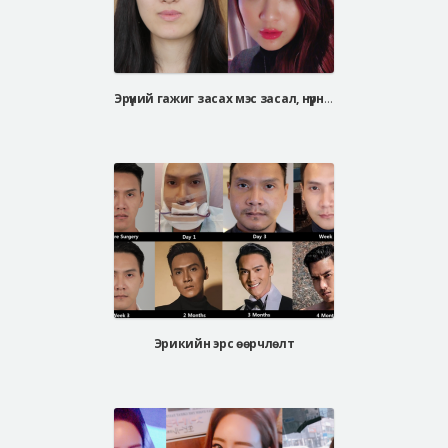
Эрүүний гажиг засах мэс засал, нүүрний хэлбэр засах мэс засал
Эрикийн эрс өөрчлөлт