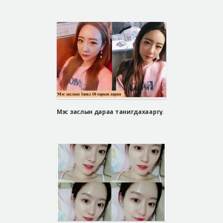
Мэс заслын дараа танигдахааргүй өөрчлөгдсөн Со Юү Ри