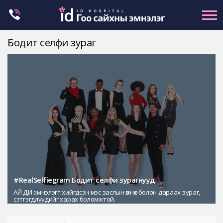
Skip
to
content
Бодит селфи зураг
Нүүрний хэлбэр засах
Эрүүний гажиг засах
Хамар
Нүд
Залуужуулах
Хөх
Ботокс , филлер
Галбиржуулах
#RealSelfiegram Бодит селфи зурагнууд
АЙ ДИ эмнэлэгт хийгдсэн мэс заслын өмнөх болон дараах зураг,
Let Me In
сэтгэгдлүүдийг харах боломжтой.
Эмнэлгийн танилцуулга