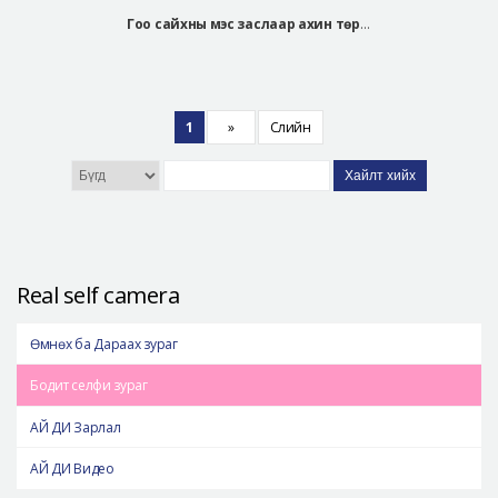
Гоо сайхны мэс заслаар ахин төрсөн ЧУЭ СЭ ЫН
1
»
Сүүлийн
Хайлт хийх
Real self camera
Өмнөх ба Дараах зураг
Бодит селфи зураг
АЙ ДИ Зарлал
АЙ ДИ Видео