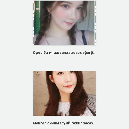
Одоо би ичиж санаа зовох зүйлгүй өөртөө итгэлтэй амьдарч байгаа
Монгол охины эрүүний гажиг засах мэс заслын сэтгэгдэл