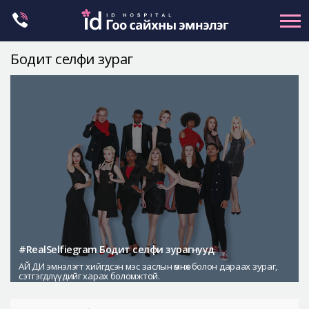
Skip
to
content
Бодит селфи зураг
Нүүрний хэлбэр засах
Эрүүний гажиг засах
Хамар
Нүд
Залуужуулах
Хөх
Ботокс , филлер
Галбиржуулах
#RealSelfiegram Бодит селфи зурагнууд
АЙ ДИ эмнэлэгт хийгдсэн мэс заслын өмнөх болон дараах зураг,
Let Me In
сэтгэгдлүүдийг харах боломжтой.
Эмнэлгийн танилцуулга