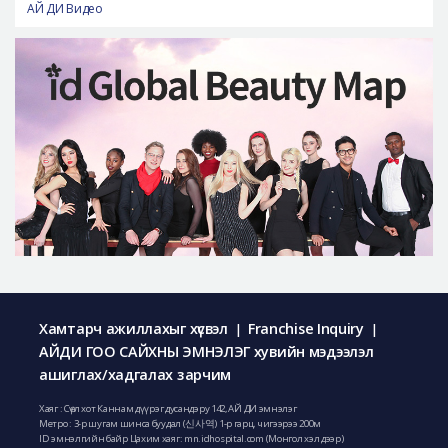
АЙ ДИ Видео
Хамтарч ажиллахыг хүсвэл
Franchise Inquiry
|
|
АЙДИ ГОО САЙХНЫ ЭМНЭЛЭГ хувийн мэдээлэл
ашиглах/хадгалах зарчим
Хаяг : Сөүл хот Каннам дүүрэг дусандэру 142, АЙ ДИ эмнэлэг
Метро : 3-р шугам шинса буудал (신사역) 1-р гарц, чигээрээ 200м
ID эмнэлгийн байр Цахим хаяг: mn.idhospital.com (Монгол хэл дээр)