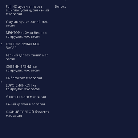
Full HD дуран аппарат
Ботокс
с
ашиглах усан дусал хөхний
мэс засал
Y шугам үүсгэх хөхний мэс
засал
МЭНТОР хиймэл биет хөх
томруулах мэс засал
ХӨХ ТОМРУУЛАХ МЭС
эс
ЗАСАЛ
Төрсний дараах хөхний мэс
засал
СЭББИН БРЭНД- хөх
томруулах мэс засал
Хөх багасгах мэс засал
ах
ЕВРО СИЛИКОН хөх
томруулах мэс засал
Унжсан хөх өргөх мэс засал
Хөхний давтан мэс засал
ХӨХНИЙ ТОЛГОЙ багасгах
мэс засал