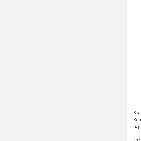
Хэд
Хөг
чар
Тэд