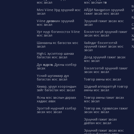
мэс засал
мэс заслын төв
М
Mini V-line Урд эрүүний мэс
АЙДИ Navigation эрүүний
ү
засал
гажиг засах мэс засал
К
V-line дөрвөлжин эрүүний
Эрүүний гажиг засах мэс
мэс засал
засал
C
м
Урт нүүр богиносгох V-line
Бэхэлгээгүй эрүүний гажиг
мэс засал
засах мэс засал
Х
з
Шанааны яс багасгах мэс
Хайлдаг бэхэлгээтэй
засал
эрүүний гажиг засах мэс
Х
засал
High-L зүсэлтээр шанаа
багасгах мэс засал
Доод эрүүний гажиг засах
мэс засал
Дух өндөрлөх, Духны хэлбэр
засах
Бэхэлгээтэй эрүүний гажиг
засах мэс засал
Үсний шугамаар дух
багасгах мэс засал
Товгор амны мэс засал
Хамар, уруул хоорондын
Шүдний аппаратгүй товгор
зайг багасгах мэс засал
амны мэс засал
Ясны мэс заслын дараах
Товгор амны гажиг засах
хадаас авах
мэс засал
Эрэгтэй нүүрний хэлбэр
Товгор ам, гурвалсан гажиг
засах мэс засал
засах мэс засал
Эрүүний гажиг засах
давтан мэс засал
Эрүүний гажиг засах мэс
заслын бэхэлгээ авах