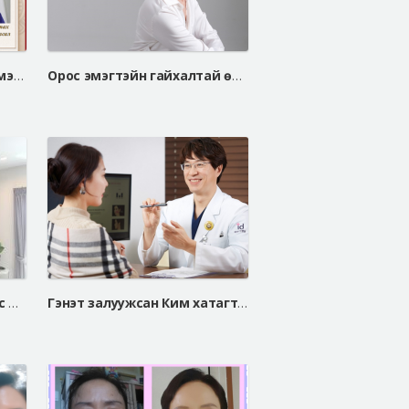
Нүдний доод зовхи татах мэс засал, уутанцар арилгах мэс засал
Орос эмэгтэйн гайхалтай өөрчлөлт
Хэсэгчилсэн зүсэлттэй арьс татах мэс засал
Гэнэт залуужсан Ким хатагтайн нүүрний үрчлээ, завжны үрчлээнээсээ салсан нууц арга