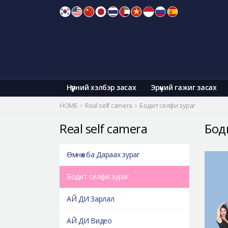
Skip
to
content
Нүүрний хэлбэр засах
Эрүүний гажиг засах
HOME
Real self camera
Бодит селфи зураг
Real self camera
Бод
Өмнөх ба Дараах зураг
Бодит селфи зураг
АЙ ДИ Зарлал
АЙ ДИ Видео