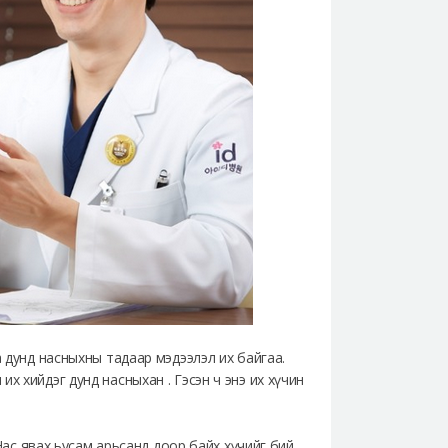
а дунд насныхны тадаар мэдээлэл их байгаа.
аш их хийдэг дунд насныхан . Гэсэн ч энэ их хүчин
 Нас явах ьусам арьсанд доор байх хүчийг бий