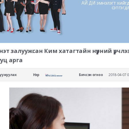
АЙ ДИ эмнэлэгт хийгдс
сэтгэгд
нэт залуужсан Ким хатагтайн нүүрний үрчлэ
уц арга
уужуулах
Нэр
Бичсэн огноо
2018-04-07 0