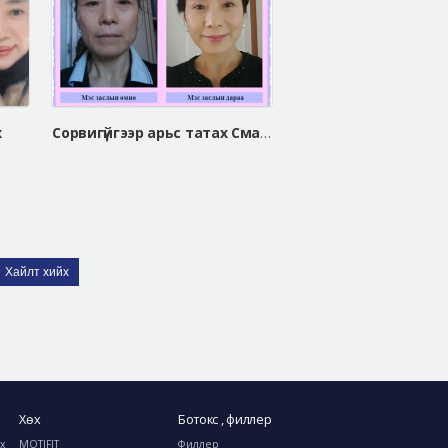
х
Сорвигүйгээр арьс татах Смасс арьс таталт
Хайлт хийх
Хөх
Ботокс , филлер
ах
MOTIFIT
Филлер