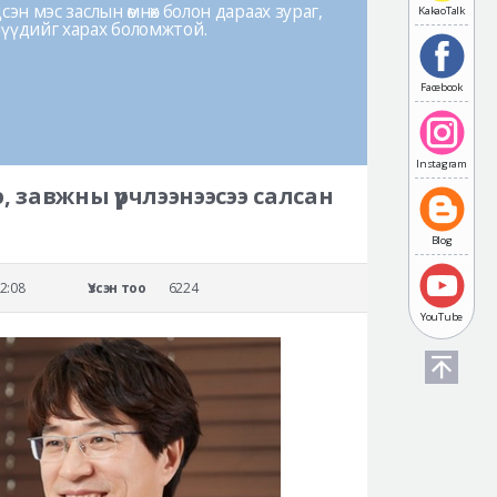
эн мэс заслын өмнөх болон дараах зураг,
KakaoTalk
лүүдийг харах боломжтой.
Facebook
Instagram
э, завжны үрчлээнээсээ салсан
Blog
2:08
Үзсэн тоо
6224
YouTube