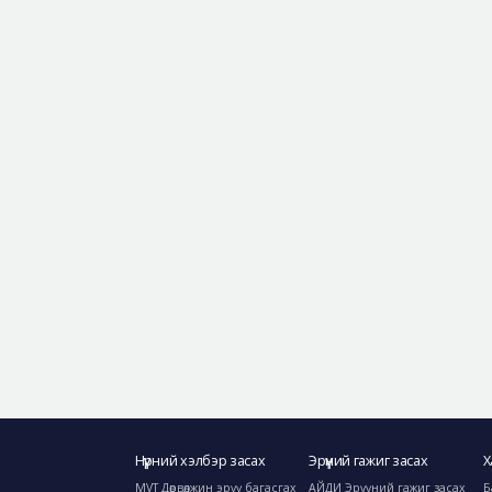
Нүүрний хэлбэр засах
Эрүүний гажиг засах
Х
MVT Дөрвөлжин эрүү багасгах
АЙДИ Эрүүний гажиг засах
Б