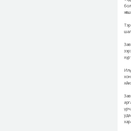
бол
хөг
Тэр
шал
Зав
зэр
хүр
Илү
хон
хйи
Зав
арг
үрч
уда
хар