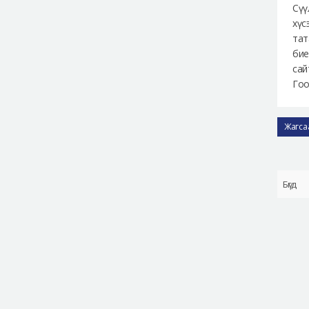
Сүү
хүс
тат
бие
сай
Гоо
Жагса
Бүгд