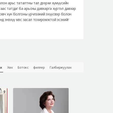
болон арьс таталтны тал дээрхи хүмүүсийн
гаас татдаг ба арьсны давхарга хүртэл давхар
 гэвч хүн болгоны үрчлээний эхүүсвэр болон
хүнд энэхүү мэс засал тохиромжтой эсэхийг
ах
Хөх
Ботокс
филлер
Галбиржуулах