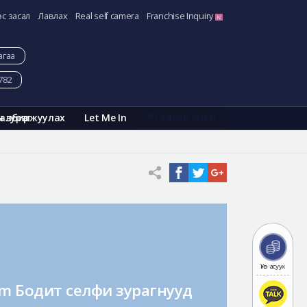
эс засал
Лавлах
Real self camera
Franchise Inquiry
агаа
782
газрын зураг
Галбиржуулах
Let Me In
н зураг
Үнэ асуух
am Бодит селфи зурагнууд