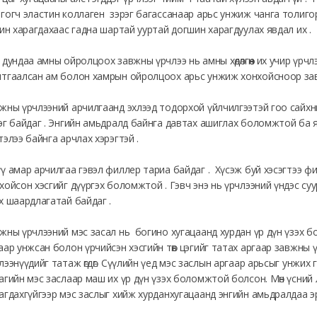
гогч эластин коллаген зэрэг багассанаар арьс унжиж чанга толигор
шин харагдахаас гадна шартай ууртай догшин харагдуулах явдал их .
 дундаа амны ойролцоох завжны үрчлээ нь амны хөдөлгөөн их учир үрчлээ и
тгаалсан ам болон хамрын ойролцоох арьс унжиж хонхойсноор завж
жны үрчлээний арчилгаанд эхлээд тодорхой үйлчилгээтэй гоо сайхны б
эг байдаг . Энгийн амьдралд байнга давтах ашиглах боломжтой ба ямар н
тэлээ байнга арчлах хэрэгтэй .
ү амар арчилгаа гэвэл филлер тариа байдаг . Хүсэж буй хэсэгтээ ф
хойсон хэсгийг дүүргэх боломжтой . Гэвч энэ нь үрчлээний үндэс су
х шаардлагатай байдаг .
жны үрчлээний мэс засал нь богино хугацаанд хурдан үр дүн үзэх 
аар унжсан болон үрчийсэн хэсгийн төв цэгийг татах аргаар завжны 
лээнүүдийг татаж өгдөг. Сүүлийн үед мэс заслын аргаар арьсыг унжих г
агийн мэс заслаар маш их үр дүн үзэх боломжтой болсон. Мөн үсний
агдахгүйгээр мэс заслыг хийж хурданхугацаанд энгийн амьдралдаа 