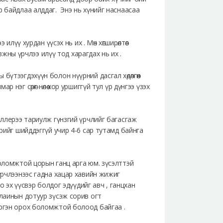
 байдлаа алддаг. Энэ нь хүнийг наснаасаа
лүү хурдан үүсэх нь их . Мөн хөгширөлтөөс
ны үрчлээ илүү тод харагдах нь их .
үтээгдэхүүн болон нүүрний дасгал хөдөлгөөн
эг сөрөг нөлөө хор уршиггүй тул үр дүнгээ үзэх
иллерээ тариулж гүнзгий үрчлийг багасгаж
урийг шийддэггүй учир 4-6 сар тутамд байнга
боломжтой цорын ганц арга юм. зүсэлттэй
үрчлээнээс гадна хацар хавийн жижиг
о эх үүсвэр болдог эдүүдийг авч , ганцхан
 лаинын дотуур зүсэж сорив огт
эргэн орох боломжтой болоод байгаа .