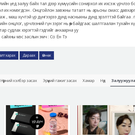
лийн үед залуу байх тал дээр хүмүүсийн сонирхол их ихсэж үрчлээ 
эл их нэмэгдсэн . Онцгойлон завжны таталт нь арьсны смасс давхар
аж , маш хүчтэй үр дүнгээрээ дунд насныхны дунд эрэлттэй байгаа .
ийн онцлог, үрчлээний гүн зэрэг нь өөр байдгаас шалтгаалан тухайн 
тар судлах хэрэгтэй гэдгийг анхаарна уу
 сайхны мэс заслын эмч : Со Ён Тэ
алт харах
Дараах
Өмнөх
Нүүрний хэлбэр засах
Эрүүний гажиг засах
Хамар
Нүд
Залуужуул