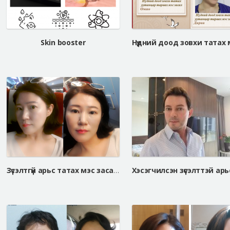
Skin booster
Зүсэлтгүй арьс татах мэс засал, Дээд зовхи татах мэс засал