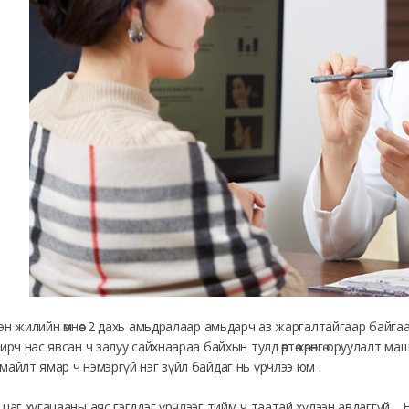
эн жилийн өмнөөс 2 дахь амьдралаар амьдарч аз жаргалтайгаар байга
ширч нас явсан ч залуу сайхнаараа байхын тулд өөртөө хөрөнгө оруулалт м
майлт ямар ч нэмэргүй нэг зүйл байдаг нь үрчлээ юм .
 цаг хугацааны аяс гэгддэг үрчлээг тийм ч таатай хүлээн авдаггүй .