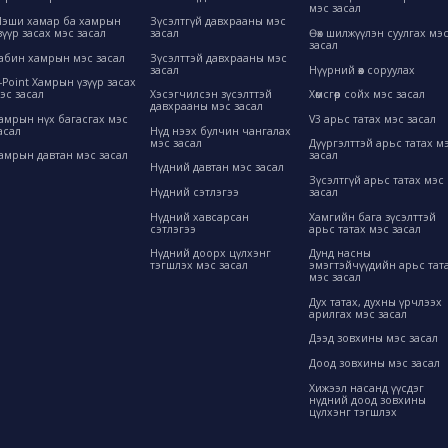
мэс засал
эши хамар ба хамрын
Зүсэлтгүй давхрааны мэс
зүүр засах мэс засал
засал
Өөх шилжүүлэн суулгах мэ
засал
абин хамрын мэс засал
Зүсэлттэй давхрааны мэс
засал
Нүүрний өөх соруулах
-Point Хамрын үзүүр засах
эс засал
Хэсэгчилсэн зүсэлттэй
Хөмсгөөр сойх мэс засал
давхрааны мэс засал
амрын нүх багасгах мэс
V3 арьс татах мэс засал
асал
Нүд нээх булчин чангалах
мэс засал
Дүүргэлттэй арьс татах м
амрын давтан мэс засал
засал
Нүдний давтан мэс засал
Зүсэлтгүй арьс татах мэс
Нүдний сэтлэгээ
засал
Нүдний хавсарсан
Хамгийн бага зүсэлттэй
сэтлэгээ
арьс татах мэс засал
Нүдний доорх цүлхэнг
Дунд насны
тэгшлэх мэс засал
эмэгтэйчүүдийн арьс тат
мэс засал
Дух татах, духны үрчлээх
арилгах мэс засал
Дээд зовхины мэс засал
Доод зовхины мэс засал
Хижээл насанд үүсдэг
нүдний доод зовхины
цүлхэнг тэгшлэх