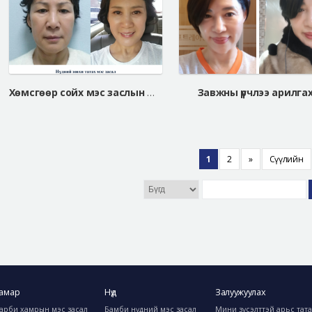
Хөмсгөөр сойх мэс заслын дараа / Чон хуа сон
Завжны үрчлээ арилга
1
2
»
Сүүлийн
амар
Нүд
Залуужуулах
арби хамрын мэс засал
Бамби нүдний мэс засал
Мини зүсэлттэй арьс тат