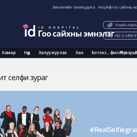
Эмнэлгийн танилцуулга
Аюулгүй гоо сайхны м
Үнийн лавл
+82-2-3496-9
Хамар
Нүд
Залуужуулах
Хөх
Ботокс , филлер
газры
ит селфи зураг
#RealSelfiegr