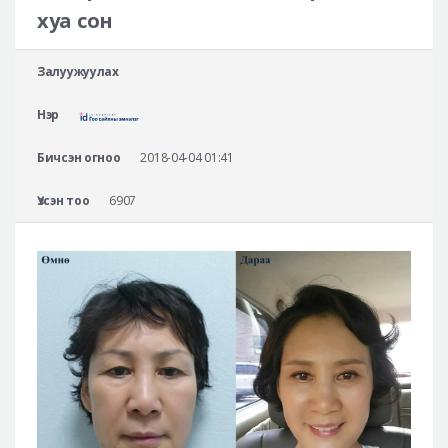
Аюулгүй гоо сайхны мэс засал
хуа сон
Лавлах
Залуужуулах
Real Selfie Review
Нэр
Бичсэн огноо
2018-04-04 01:41
Үзсэн тоо
6907