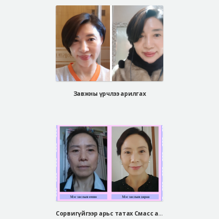
Завжны үрчлээ арилгах
Сорвигүйгээр арьс татах Смасс арьс таталт