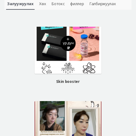
Залуужуулах
Хөх
Ботокс
филлер
Галбиржуулах
Skin booster