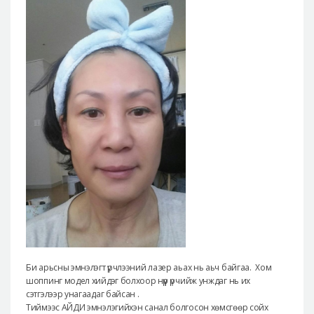
Би арьсны эмнэлэгт үрчлээний лазер аьах нь аьч байгаа. Хом
шоппинг модел хийдэг болхоор нүүр үрчийж унждаг нь их
сэтгэлээр унагаадаг байсан .
Тиймээс АЙДИ эмнэлэгийхэн санал болгосон хөмсгөөр сойх