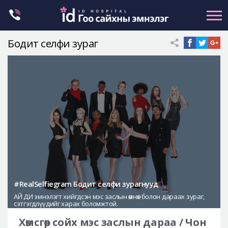
Skip
to
content
Бодит селфи зураг
Нүүрний хэлбэр засах
Эрүүний гажиг засах
Хамар
Нүд
Залуужуулах
Хөх
Ботокс , филлер
Галбиржуулах
#RealSelfiegram Бодит селфи зурагнууд
АЙ ДИ эмнэлэгт хийгдсэн мэс заслын өмнөх болон дараах зураг,
Let Me In
сэтгэгдлүүдийг харах боломжтой.
Эмнэлгийн танилцуулга
Хөмсгөөр сойх мэс заслын дараа / Чон