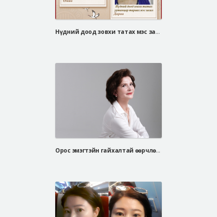
Нүдний доод зовхи татах мэс засал, уутанцар арилгах мэс засал
Орос эмэгтэйн гайхалтай өөрчлөлт