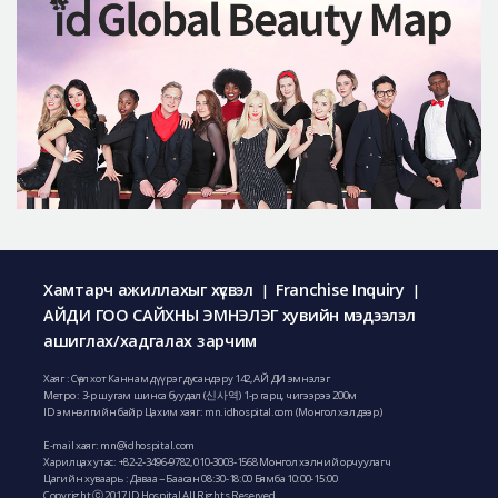
Хамтарч ажиллахыг хүсвэл
Franchise Inquiry
|
|
АЙДИ ГОО САЙХНЫ ЭМНЭЛЭГ хувийн мэдээлэл
ашиглах/хадгалах зарчим
Хаяг : Сөүл хот Каннам дүүрэг дусандэру 142, АЙ ДИ эмнэлэг
Метро : 3-р шугам шинса буудал (신사역) 1-р гарц, чигээрээ 200м
ID эмнэлгийн байр Цахим хаяг: mn.idhospital.com (Монгол хэл дээр)
E-mail хаяг:
mn@idhospital.com
Харилцах утас:
+82-2-3496-9782
,
010-3003-1568
Монгол хэлний орчуулагч
Цагийн хуваарь : Даваа ~ Баасан 08:30-18:00 Бямба 10:00-15:00
Copyright ⓒ 2017 ID Hospital All Rights Reserved.