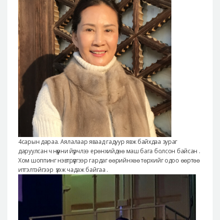
4сарын дараа. Аялалаар яваад гадуур явж байхдаа зураг
даруулсан ч нүүрни йүрчлээ ерөнхийдөө маш бага болсон байсан .
Хом шоппинг нэвтрүүлгээр гардаг өөрийнхөө төрхийг одоо өөртөө
итгэлтэйгээр үзэж чадаж байгаа .