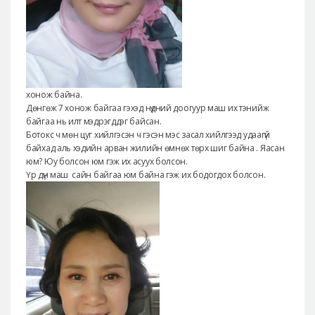
хонож байна.
Дөнгөж 7 хонож байгаа гэхэд нүдний доогуур маш их тэнийж
байгаа нь илт мэдрэгддэг байсан.
Ботокс ч мөн цуг хийлгэсэн ч гэсэн мэс засал хийлгээд удаагүй
байхад аль хэдийн арван жилийн өмнөх төрх шиг байна . Яасан
юм? Юу болсон юм гэж их асуух болсон.
Үр дүн маш сайн байгаа юм байна гэж их бодогдох болсон.