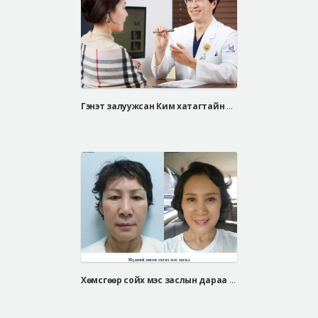
Гэнэт залуужсан Ким хатагтайн нүүрний үрчлээ, завжны үрчлээнээсээ салсан нууц арга
Хөмсгөөр сойх мэс заслын дараа / Чон хуа сон