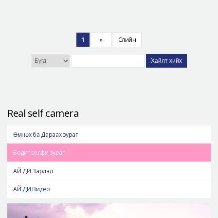
1
»
Сүүлийн
Хайлт хийх
Real self camera
Өмнөх ба Дараах зураг
Бодит селфи зураг
АЙ ДИ Зарлал
АЙ ДИ Видео