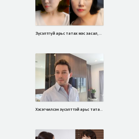
Зүсэлтгүй арьс татах мэс засал, Дээд зовхи татах мэс засал
Хэсэгчилсэн зүсэлттэй арьс татах мэс засал