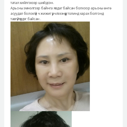
татал хийлгэхээр шийдсэн.
Арьсны эмнэлгээр байнга явдаг байсан болхоор арьсны өнгө
асуудал болохгүй ч жижиг үрчлэээнүүд толинд харах болгонд
тавгүйтүүлдэг байсан .