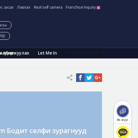
эс засал
Лавлах
Real self camera
Franchise Inquiry
агаа
782
газрын зураг
Галбиржуулах
Let Me In
н зураг
Үнэ асуух
am Бодит селфи зурагнууд