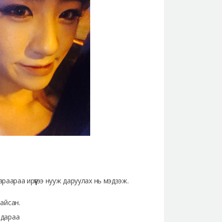
гараараа ирүүгээ нууж даруулах нь мэдээж.
байсан.
 дараа