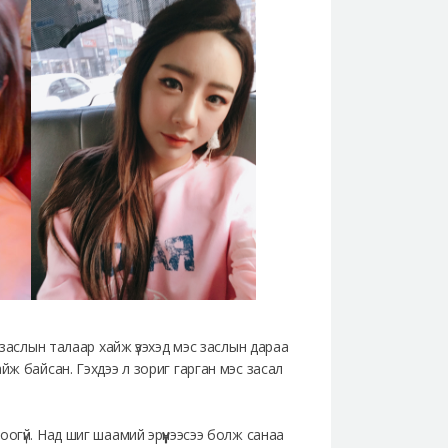
 заслын талаар хайж үзэхэд мэс заслын дараа
йж байсан. Гэхдээ л зориг гарган мэс засал
огүй. Над шиг шаамий эрүүнээсээ болж санаа