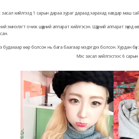
 засал хийлгээд 1 сарын дараа зураг дараад харахад хавдар маш са
ний эмнэлэгт очиж шүдний аппарат хийлгэсэн. Шүдний аппарат зүүхэд ө
сан.
рээ будахаар өөр болсон нь бага баагаар мэдэгдэх болсон. Хурдан бүх
Мэс засал хийлгэсгээс 6 сарын