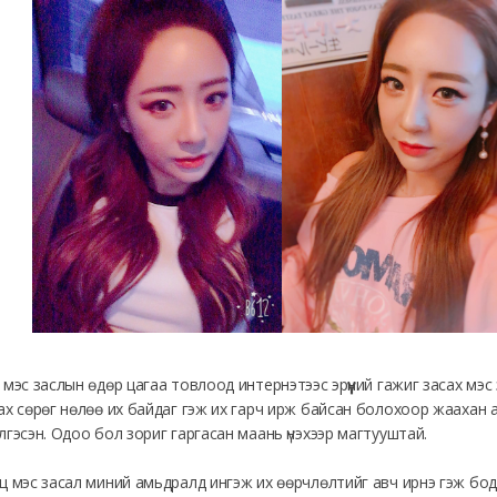
 мэс заслын өдөр цагаа товлоод интернэтээс эрүүний гажиг засах мэс
ах сөрөг нөлөө их байдаг гэж их гарч ирж байсан болохоор жаахан а
лгэсэн. Одоо бол зориг гаргасан маань үнэхээр магтууштай.
ц мэс засал миний амьдралд ингэж их өөрчлөлтийг авч ирнэ гэж бодо