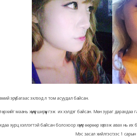
мий эрүү багаас эхлээд л том асуудал байсан.
 төрхийг маань хүмүүс ширүүн гэж их хэлдэг байсан. Мөн зураг дарахдаа 
хдаа хурц хэллэгтэй байсан болохоор хүмүүс өөрөөр хүлээж авах нь их 
Мэс засал хийлгэсгээс 1 сарын