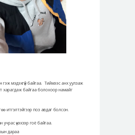
эн гэж мэдэхгүй байгаа. Тиймээс анх уулзаж
 мэт харагдаж байгаа болохоор намайг
өртөө итгэлтэйгээр поз авдаг болсон.
 учрас үнэхээр гоё байгаа.
арын дараа