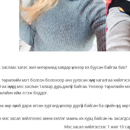
 заслаас хагас жил өнгөрөхөд хавдар үнэхээр их буусан байгаа биз?
л төрөлхийн мэт болсон болохоор анх уулзсан хүмүүс хагалгаа хийлгэс
гаа хүмүүсд мэс заслын талаар дурьдахгүй байгаа. Үнэхээр төрөлхийн
өлхйин ийм л гэж боддог.
ө өөр хүний дарж өгсөн зурганд үнэхээр дургүй байсан ба сүүлийн үед ө
 мэс засал хийлгэхээс өмнө хэллэг маань их хурц байсан нь засагдсан
Мэс засал хийлгэсгээс 1 жил 10 с