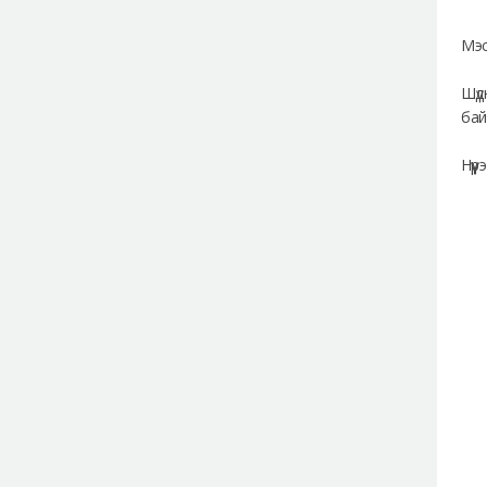
Мэс
Шүд
бай
Нүү