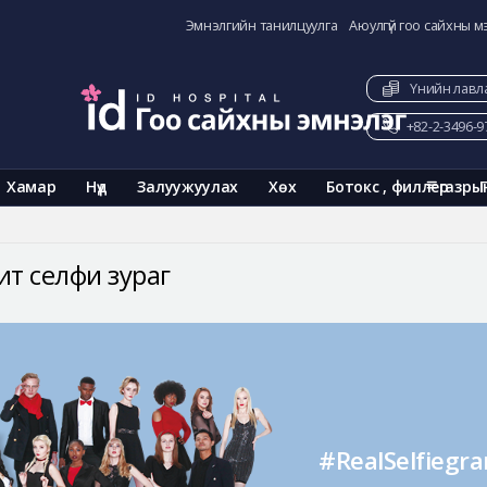
Эмнэлгийн танилцуулга
Аюулгүй гоо сайхны м
Үнийн лавл
+82-2-3496-9
Хамар
Нүд
Залуужуулах
Хөх
Ботокс , филлер
газры
ит селфи зураг
#RealSelfiegr