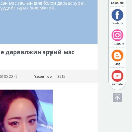
эн мэс заслын өмнөх болон дараах зураг,
KakaoTalk
лүүдийг харах боломжтой.
Facebook
Instagram
ine дөрвөлжин эрүүний мэс
Blog
03-05 20:49
Үзсэн тоо
3215
YouTube