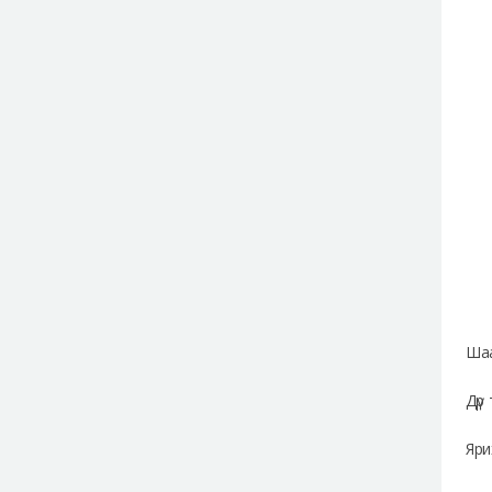
Шаа
Дүр
Яри