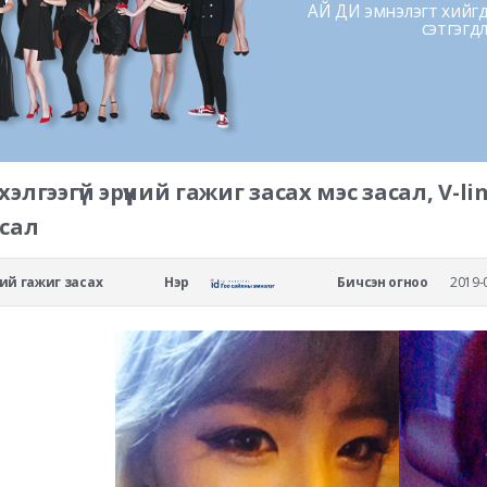
АЙ ДИ эмнэлэгт хийгдс
сэтгэгд
хэлгээгүй эрүүний гажиг засах мэс засал, V-l
сал
үний гажиг засах
Нэр
Бичсэн огноо
2019-