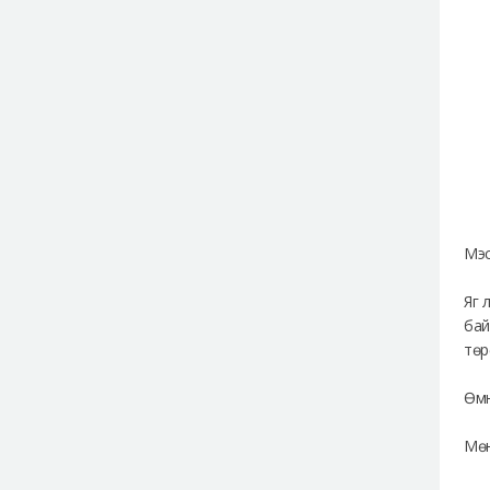
Мэс
Яг 
бай
төр
Өмн
Мөн