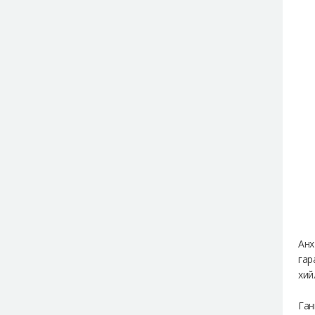
Анх
гар
хий
Ган