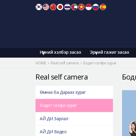
Skip
to
content
Нүүрний хэлбэр засах
Эрүүний гажиг засах
HOME
Real self camera
Бодит селфи зураг
Real self camera
Бод
Өмнөх ба Дараах зураг
Бодит селфи зураг
АЙ ДИ Зарлал
АЙ ДИ Видео