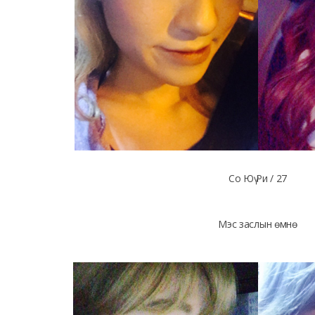
Со Юү Ри / 27
Мэс заслын өмнө