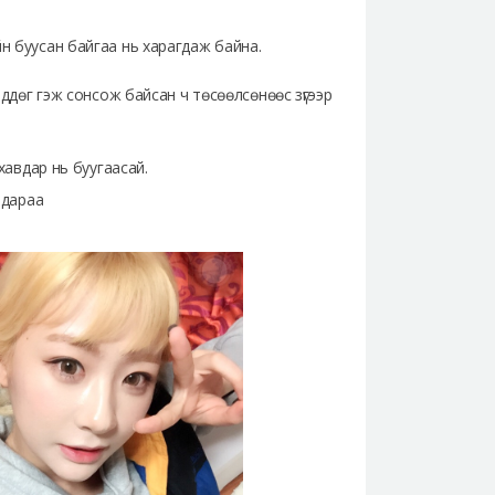
йн буусан байгаа нь харагдаж байна.
вддөг гэж сонсож байсан ч төсөөлсөнөөс зүгээр
 хавдар нь буугаасай.
 дараа