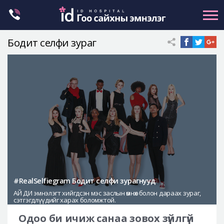
Skip
to
content
Бодит селфи зураг
Нүүрний хэлбэр засах
Эрүүний гажиг засах
Хамар
Нүд
Залуужуулах
Хөх
Ботокс , филлер
Галбиржуулах
#RealSelfiegram Бодит селфи зурагнууд
АЙ ДИ эмнэлэгт хийгдсэн мэс заслын өмнөх болон дараах зураг,
Let Me In
сэтгэгдлүүдийг харах боломжтой.
Эмнэлгийн танилцуулга
Одоо би ичиж санаа зовох зүйлгүй