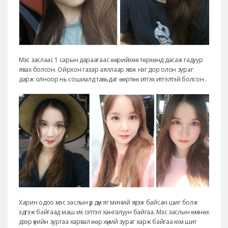
Мэс заслаас 1 сарын дараагаас өөрийхөө төрхөнд дасаж гадуур
явах болсон. Ойрхон газар аяллаар явж нэг дор олон зураг
дарж олноор нь сошиалд тавьдаг өөртөө итгэх итгэлтэй болсон .
Харин одоо мэс заслын үр дүн яг миний хүсэж байсан шиг болж
эдгэж байгаад маш их сэтгэл хангалуун байгаа. Мэс заслын өмнөх
дээр үеийн зургаа харвал өөр хүний зураг харж байгаа юм шиг