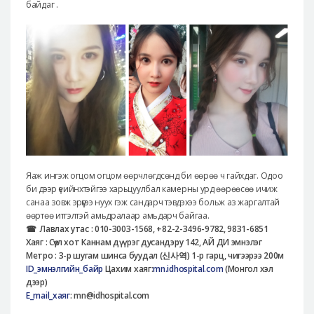
байдаг .
Яаж ингэж огцом огцом өөрчлөгдсөнд би өөрөө ч гайхдаг. Одоо
би дээр үеийнхтэйгээ харьцуулбал камерны урд өөрөөсөө ичиж
санаа зовж эрүүгээ нуух гэж сандарч тэвдэхээ больж аз жаргалтай
өөртөө итгэлтэй амьдралаар амьдарч байгаа.
☎
Лавлах утас :
010-3003-1568, +82-2-3496-9782, 9831-6851
Хаяг : Сөүл хот Каннам дүүрэг дусандэру 142, АЙ ДИ эмнэлэг
Метро : 3-р шугам шинса буудал (
신사역
) 1-р гарц, чигээрээ 200м
ID_эмнэлгийн_байр
Цахим хаяг:
mn.idhospital.com
(Монгол хэл
дээр)
E_mail_хаяг
: mn@idhospital.com