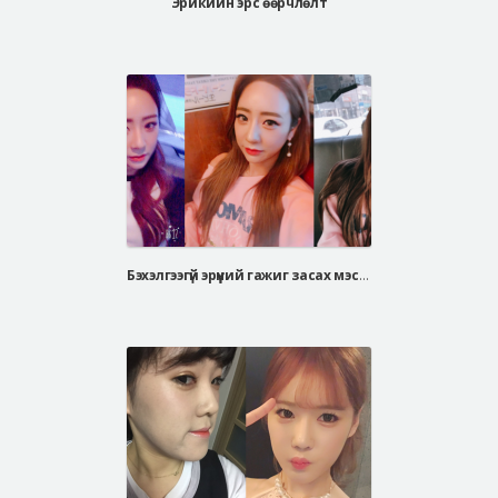
Эрикийн эрс өөрчлөлт
Бэхэлгээгүй эрүүний гажиг засах мэс засал, V-line дөрвөлжин эрүүний мэс засал