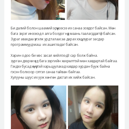
Би далий болон шаамий эрүүнээсээ их санаа зовдог байсан. Мөн
бага зэрэг инээхэд л алга болдог нүд маань таалагддаггүй байсан.
Зураг авахдаа үзгэлж урд талаасаа дарах хэцүү, зураг засдар
программууд маш их ашигладаг байсан.
Харин одоо би мэс засал хийлгээд3 сар болж байна.
зурган дээрхи үед бага зэргийн хөхрөлттэй мөн хавдартай байгаа.
Гэхдээ бусад хүмүүстэй харьцуулахад хавдар хурдан бууж байна
гэсэн болхоор сэтгэл санаа тайван байгаа.
Хулууны шуус их ууж хөнгөн дасгал их хийж байсан.