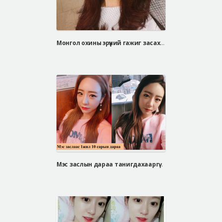
Монгол охины эрүүний гажиг засах мэс заслын сэтгэгдэл
Мэс заслын дараа танигдахааргүй өөрчлөгдсөн Со Юү Ри