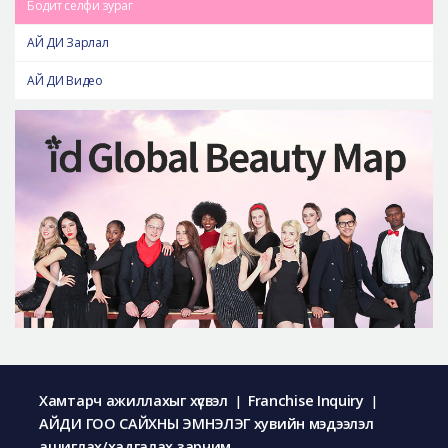
Бодит селфи зураг
АЙ ДИ Зарлал
АЙ ДИ Видео
Хамтарч ажиллахыг хүсвэл
Franchise Inquiry
|
|
АЙДИ ГОО САЙХНЫ ЭМНЭЛЭГ хувийн мэдээлэл
ашиглах/хадгалах зарчим