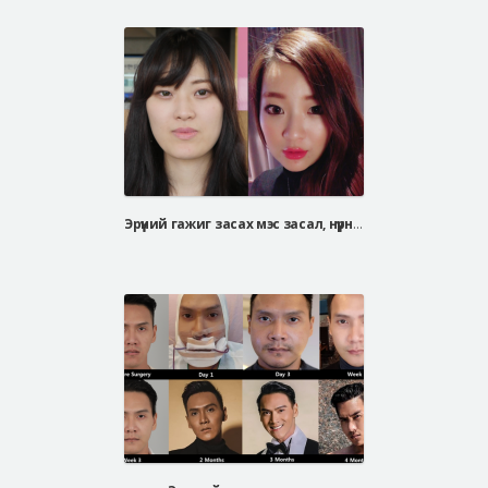
Эрүүний гажиг засах мэс засал, нүүрний хэлбэр засах мэс засал