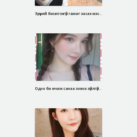
Эрүүний бэхэлгээгүй гажиг засах мэс засал, V хэлбэрийн эрүүний мэс засал
Одоо би ичиж санаа зовох зүйлгүй өөртөө итгэлтэй амьдарч байгаа