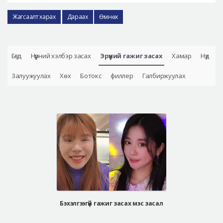
Жагсаалт харах
Дараах
Өмнөх
Бүгд
Нүүрний хэлбэр засах
Эрүүний гажиг засах
Хамар
Нүд
Залуужуулах
Хөх
Ботокс
филлер
Галбиржуулах
Бэхэлгээгүй гажиг засах мэс засал