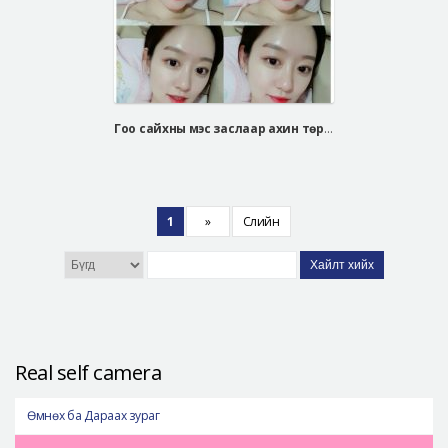
Гоо сайхны мэс заслаар ахин төрсөн ЧУЭ СЭ ЫН
1
»
Сүүлийн
Хайлт хийх
Real self camera
Өмнөх ба Дараах зураг