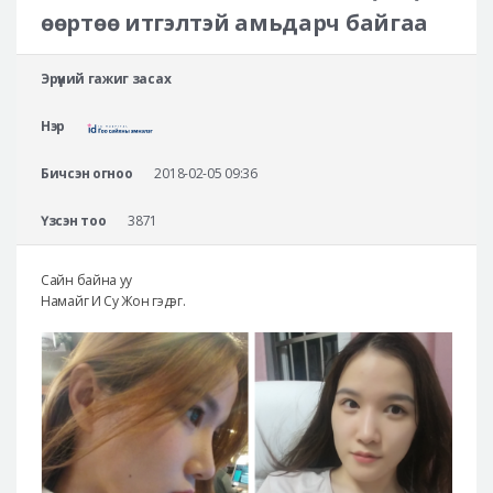
Аюулгүй гоо сайхны мэс засал
өөртөө итгэлтэй амьдарч байгаа
Лавлах
Эрүүний гажиг засах
Real Selfie Review
Нэр
Бичсэн огноо
2018-02-05 09:36
Үзсэн тоо
3871
Сайн байна уу
Намайг И Су Жон гэдэг.