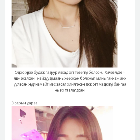
Одоо хүүрээ будаж гадуур явхад огт төвөггүй болсон. Хичээлдээ ч
явж эхэлсэн. найзууд маань хөөрхөн болсныг минь гайхаж анх
уулзсан хүмүүс намайг мэс засал хийлгэсэн гэж огт мэдэхгүй байгаа
нь их таалагдсан.
3 сарын дараа