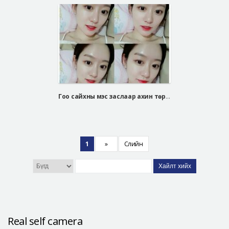
Гоо сайхны мэс заслаар ахин төрсөн ЧУЭ СЭ ЫН
1
»
Сүүлийн
Хайлт хийх
Real self camera