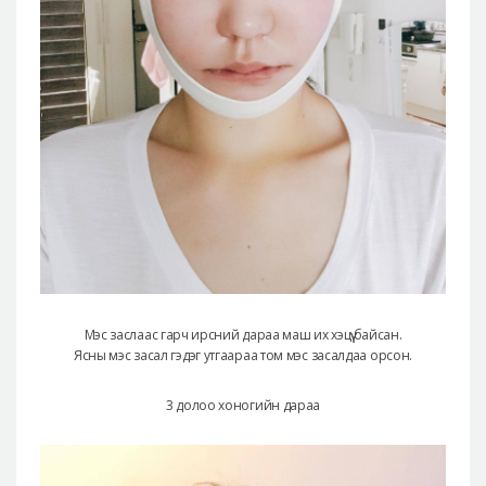
Мэс заслаас гарч ирсний дараа маш их хэцүү байсан.
Ясны мэс засал гэдэг утгаараа том мэс засалдаа орсон.
3 долоо хоногийн дараа