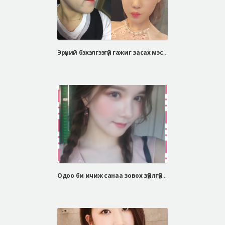
Эрүүний бэхэлгээгүй гажиг засах мэс засал, V хэлбэрийн эрүүний мэс засал
Одоо би ичиж санаа зовох зүйлгүй өөртөө итгэлтэй амьдарч байгаа