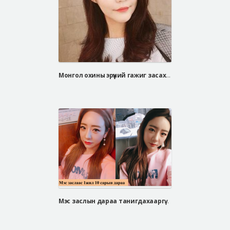
Монгол охины эрүүний гажиг засах мэс заслын сэтгэгдэл
Мэс заслын дараа танигдахааргүй өөрчлөгдсөн Со Юү Ри