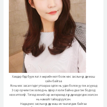
Хавдар бүгд бууж яаг л өөрийн мэт болж мэс заслын үр дүн маш
сайн байгаа
Ясны мэс засал гэдэг утгаараа эдгэх нь удах болов уу гэж асуухад
3 сар орчим гэж хэлхэд нь зүгээр л хэлж байна даа гэж бодоод
нээх итгээгүй . Тэгхэд эхний сар өнгөрөхөд л үр дүн мэдэгдэж эхэлсэн
нь намайг гайхшруулсан.
Надад мэс заслын үр дүн маш их таалагдаж байгаа