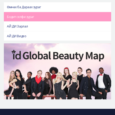
Өмнөх ба Дараах зураг
Бодит селфи зураг
АЙ ДИ Зарлал
АЙ ДИ Видео