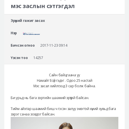
Аюулгүй гоо сайхны мэс засал
мэс заслын сэтгэгдэл
Лавлах
Эрүүний гажиг засах
Real Selfie Review
Нэр
Бичсэн огноо
2017-11-23 09:14
Үзсэн тоо
14257
Сайн байцгаана уу
Намайг Есүй гэдэг . Одоо 25 настай
Мэс засал хийлгээд 3 сар болж байна.
Би урьд нь бага зэргийн шаамий эрүүтэй байсан.
Тийм айхтар шаамий биш ч гэсэн залуу эмэгтэй хүний хувьд бага
зэрэг санаа зовдог байсан.