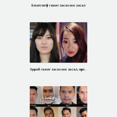
Бэхэлгээгүй гажиг засах мэс засал
Эрүүний гажиг засах мэс засал, нүүрний хэлбэр засах мэс засал