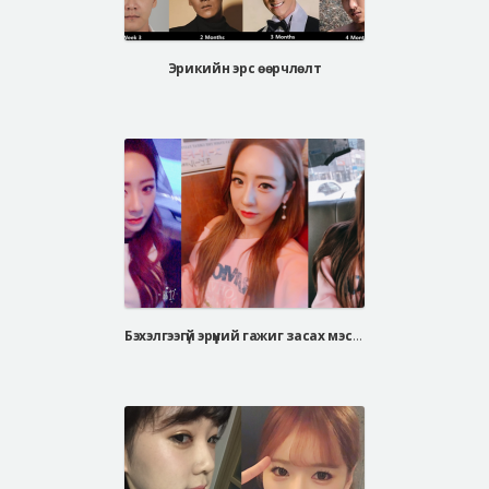
Эрикийн эрс өөрчлөлт
Бэхэлгээгүй эрүүний гажиг засах мэс засал, V-line дөрвөлжин эрүүний мэс засал