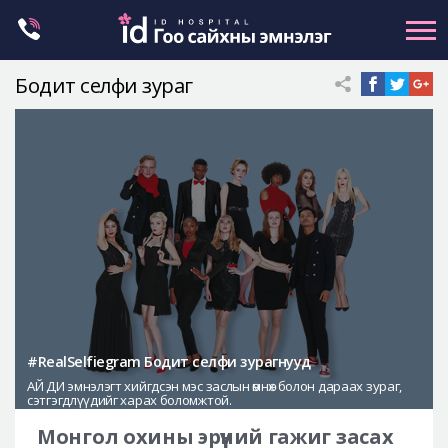
Skip
to
content
Бодит селфи зураг
Нүүрний хэлбэр засах
Эрүүний гажиг засах
Хамар
Нүд
Залуужуулах
Хөх
Ботокс , филлер
Галбиржуулах
#RealSelfiegram Бодит селфи зурагнууд
АЙ ДИ эмнэлэгт хийгдсэн мэс заслын өмнөх болон дараах зураг,
Let Me In
сэтгэгдлүүдийг харах боломжтой.
Эмнэлгийн танилцуулга
Монгол охины эрүүний гажиг засах