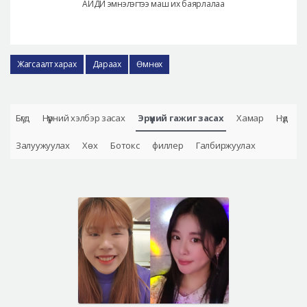
АЙДИ эмнэлэгтээ маш их баярлалаа
Жагсаалт харах
Дараах
Өмнөх
Бүгд
Нүүрний хэлбэр засах
Эрүүний гажиг засах
Хамар
Нүд
Залуужуулах
Хөх
Ботокс
филлер
Галбиржуулах