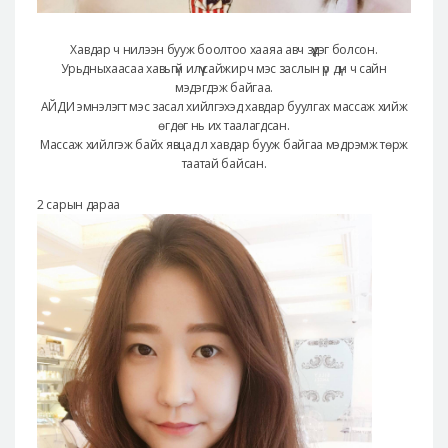
Хавдар ч нилээн бууж боолтоо хааяа авч зүүдэг болсон.
Урьдныхаасаа хавьгүй илүү сайжирч мэс заслын үр дүн ч сайн
мэдэгдэж байгаа.
АЙДИ эмнэлэгт мэс засал хийлгэхэд хавдар буулгах массаж хийж
өгдөг нь их таалагдсан.
Массаж хийлгэж байх явцад л хавдар бууж байгаа мэдрэмж төрж
таатай байсан.
2 сарын дараа